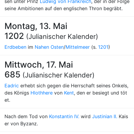
sen unter Prinz
Ludwig von Frankreich
, der in der Folge
seine Ambitionen auf den englischen Thron begräbt.
Montag, 13. Mai
1202
(Julianischer Kalender)
Erdbeben
im
Nahen Osten
/
Mittelmeer
(s.
1201
)
Mittwoch, 17. Mai
685
(Julianischer Kalender)
Eadric
erhebt sich gegen die Herrschaft seines Onkels,
des Königs
Hlothhere
von
Kent
, den er besiegt und töt
et.
Nach dem Tod von
Konstantin IV.
wird
Justinian II.
Kais
er von Byzanz.