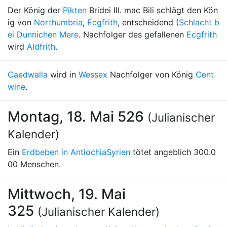
Der König der
Pikten
Bridei III. mac Bili schlägt den Kön
ig von
Northumbria
,
Ecgfrith
, entscheidend (
Schlacht b
ei Dunnichen Mere
. Nachfolger des gefallenen
Ecgfrith
wird
Aldfrith
.
Caedwalla
wird in
Wessex
Nachfolger von König
Cent
wine
.
Montag, 18. Mai 526
(Julianischer
Kalender)
Ein
Erdbeben in Antiochia
Syrien
tötet angeblich 300.0
00 Menschen.
Mittwoch, 19. Mai
325
(Julianischer Kalender)