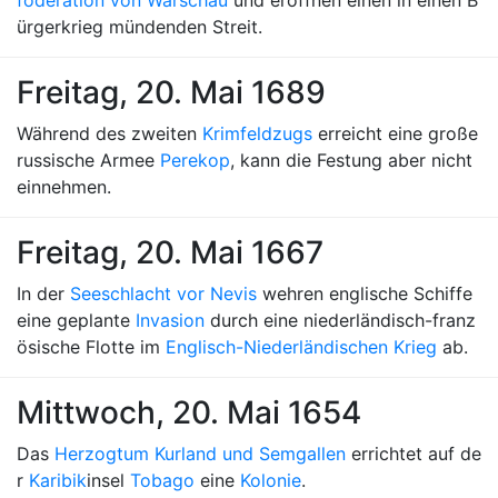
föderation von Warschau
und eröffnen einen in einen B
ürgerkrieg mündenden Streit.
Freitag, 20. Mai 1689
Während des zweiten
Krimfeldzugs
erreicht eine große
russische Armee
Perekop
, kann die Festung aber nicht
einnehmen.
Freitag, 20. Mai 1667
In der
Seeschlacht vor Nevis
wehren englische Schiffe
eine geplante
Invasion
durch eine niederländisch-franz
ösische Flotte im
Englisch-Niederländischen Krieg
ab.
Mittwoch, 20. Mai 1654
Das
Herzogtum Kurland und Semgallen
errichtet auf de
r
Karibik
insel
Tobago
eine
Kolonie
.