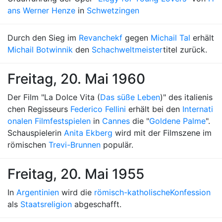
ans Werner Henze
in
Schwetzingen
Durch den Sieg im
Revanchekf
gegen
Michail Tal
erhält
Michail Botwinnik
den
Schachweltmeister
titel zurück.
Freitag, 20. Mai 1960
Der Film "La Dolce Vita (
Das süße Leben
)" des italienis
chen Regisseurs
Federico Fellini
erhält bei den
Internati
onalen Filmfestspielen
in
Cannes
die "
Goldene Palme
".
Schauspielerin
Anita Ekberg
wird mit der Filmszene im
römischen
Trevi-Brunnen
populär.
Freitag, 20. Mai 1955
In
Argentinien
wird die
römisch-katholische
Konfession
als
Staatsreligion
abgeschafft.