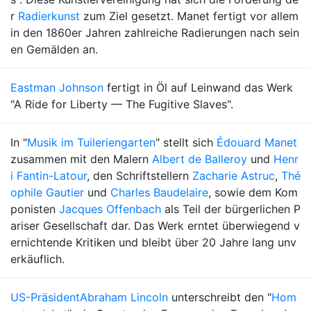
r
Radierkunst
zum Ziel gesetzt. Manet fertigt vor allem
in den 1860er Jahren zahlreiche Radierungen nach sein
en Gemälden an.
Eastman Johnson
fertigt in Öl auf Leinwand das Werk
"A Ride for Liberty — The Fugitive Slaves".
In "
Musik im Tuileriengarten
" stellt sich
Édouard Manet
zusammen mit den Malern
Albert de Balleroy
und
Henr
i Fantin-Latour
, den Schriftstellern
Zacharie Astruc
,
Thé
ophile Gautier
und
Charles Baudelaire
, sowie dem Kom
ponisten
Jacques Offenbach
als Teil der bürgerlichen P
ariser Gesellschaft dar. Das Werk erntet überwiegend v
ernichtende Kritiken und bleibt über 20 Jahre lang unv
erkäuflich.
US-Präsident
Abraham Lincoln
unterschreibt den "
Hom