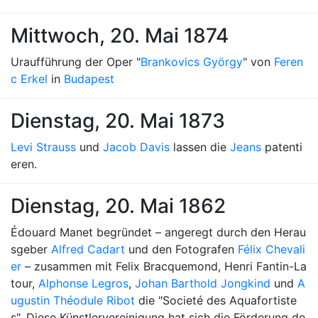
Mittwoch, 20. Mai 1874
Uraufführung der Oper "
Brankovics György
" von
Feren
c Erkel
in
Budapest
Dienstag, 20. Mai 1873
Levi Strauss
und
Jacob Davis
lassen die
Jeans
patenti
eren.
Dienstag, 20. Mai 1862
Édouard Manet begründet – angeregt durch den Herau
sgeber
Alfred Cadart
und den Fotografen
Félix Chevali
er
– zusammen mit Felix Bracquemond, Henri Fantin-La
tour,
Alphonse Legros
,
Johan Barthold Jongkind
und
A
ugustin Théodule Ribot
die "Societé des Aquafortiste
s". Diese Künstlervereinigung hat sich die Förderung de