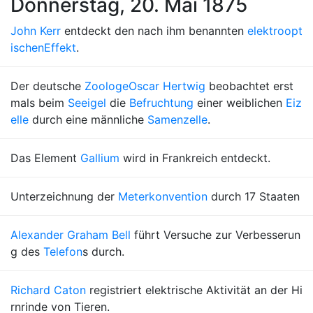
Donnerstag, 20. Mai 1875
John Kerr
entdeckt den nach ihm benannten
elektroopt
ischen
Effekt
.
Der deutsche
Zoologe
Oscar Hertwig
beobachtet erst
mals beim
Seeigel
die
Befruchtung
einer weiblichen
Eiz
elle
durch eine männliche
Samenzelle
.
Das Element
Gallium
wird in Frankreich entdeckt.
Unterzeichnung der
Meterkonvention
durch 17 Staaten
Alexander Graham Bell
führt Versuche zur Verbesserun
g des
Telefon
s durch.
Richard Caton
registriert elektrische Aktivität an der Hi
rnrinde von Tieren.