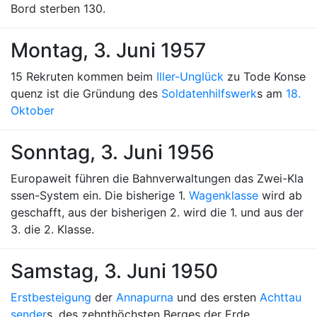
Bord sterben 130.
Montag, 3. Juni 1957
15 Rekruten kommen beim
Iller-Unglück
zu Tode Konse
quenz ist die Gründung des
Soldatenhilfswerk
s am
18.
Oktober
Sonntag, 3. Juni 1956
Europaweit führen die Bahnverwaltungen das Zwei-Kla
ssen-System ein. Die bisherige 1.
Wagenklasse
wird ab
geschafft, aus der bisherigen 2. wird die 1. und aus der
3. die 2. Klasse.
Samstag, 3. Juni 1950
Erstbesteigung
der
Annapurna
und des ersten
Achttau
sender
s, des zehnthöchsten Berges der Erde.