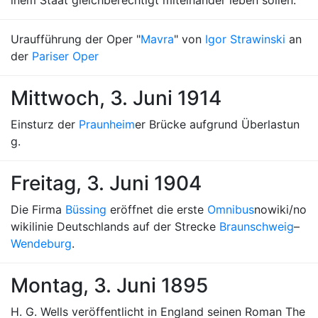
inem Staat gleichberechtigt miteinander leben sollen.
Uraufführung der Oper "
Mavra
" von
Igor Strawinski
an
der
Pariser Oper
Mittwoch, 3. Juni 1914
Einsturz der
Praunheim
er Brücke aufgrund Überlastun
g.
Freitag, 3. Juni 1904
Die Firma
Büssing
eröffnet die erste
Omnibus
nowiki/no
wikilinie Deutschlands auf der Strecke
Braunschweig
–
Wendeburg
.
Montag, 3. Juni 1895
H. G. Wells veröffentlicht in England seinen Roman The