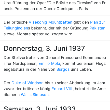
Uraufführung der Oper "Die Brüste des Tiresias" von Fr
ancis Poulenc an der Opéra-Comique in Paris
Der britische
Vizekönig Mountbatten
gibt den
Plan zur
Teilung
Indien
s bekannt, der mit der Gründung
Pakistan
s zwei Monate später vollzogen wird
Donnerstag, 3. Juni 1937
Der Stellvertreter von General Franco und Kommandeu
r für Nordspanien,
Emilio Mola
, kommt bei einem Flugz
eugabsturz in der Nähe von
Burgos
ums Leben.
Der
Duke of Windsor
, bis zu seiner Abdankung im Jahr
zuvor der britische König
Eduard VIII.
, heiratet die Ame
rikanerin
Wallis Simpson
.
Samstag, 3. Juni 1933