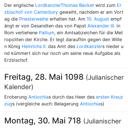
Der englische
Lordkanzler
Thomas Becket
wird zum
Er
zbischof von Canterbury
geweiht, nachdem er am Vort
ag die
Priesterweihe
erhalten hat. Am
10. August
empf
ängt er von Gesandten das von Papst
Alexander III.
in
Rom verliehene
Pallium
, ein Amtsabzeichen für die Met
ropoliten der Kirche. Er legt daraufhin gegen den Wille
n König
Heinrichs II.
das Amt des
Lordkanzler
s nieder u
nd kümmert sich nur noch um seine neue Aufgabe als
Erzbischof.
Freitag, 28. Mai 1098
(Julianischer
Kalender)
Eroberung
Antiochia
s durch das Heer des
ersten Kreuz
zug
s (vergleiche auch: Belagerung
Antiochia
s)
Montag, 30. Mai 718
(Julianischer