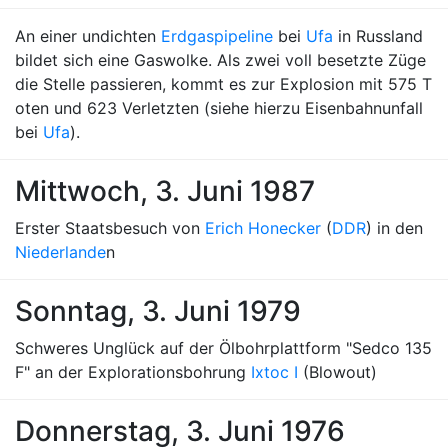
An einer undichten
Erdgaspipeline
bei
Ufa
in Russland
bildet sich eine Gaswolke. Als zwei voll besetzte Züge
die Stelle passieren, kommt es zur Explosion mit 575 T
oten und 623 Verletzten (siehe hierzu Eisenbahnunfall
bei
Ufa
).
Mittwoch, 3. Juni 1987
Erster Staatsbesuch von
Erich Honecker
(
DDR
) in den
Niederlande
n
Sonntag, 3. Juni 1979
Schweres Unglück auf der Ölbohrplattform "Sedco 135
F" an der Explorationsbohrung
Ixtoc I
(Blowout)
Donnerstag, 3. Juni 1976