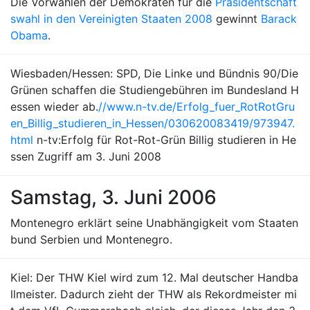
Die Vorwahlen der Demokraten für die
Präsidentschaft
swahl in den Vereinigten Staaten 2008
gewinnt
Barack
Obama
.
Wiesbaden/Hessen: SPD, Die Linke und Bündnis 90/Die
Grünen schaffen die Studiengebühren im Bundesland H
essen wieder ab.
//www.n-tv.de/Erfolg_fuer_RotRotGru
en_Billig_studieren_in_Hessen/030620083419/973947.
html
n-tv:Erfolg für Rot-Rot-Grün Billig studieren in He
ssen Zugriff am 3. Juni 2008
Samstag, 3. Juni 2006
Montenegro erklärt seine Unabhängigkeit vom Staaten
bund Serbien und Montenegro.
Kiel: Der THW Kiel wird zum 12. Mal deutscher Handba
llmeister. Dadurch zieht der THW als Rekordmeister mi