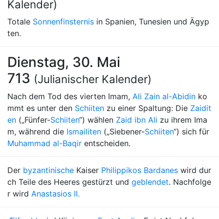
Kalender)
Totale
Sonnenfinsternis
in Spanien, Tunesien und Ägyp
ten.
Dienstag, 30. Mai
713
(Julianischer Kalender)
Nach dem Tod des vierten Imam,
Ali Zain al-Abidin
ko
mmt es unter den
Schiiten
zu einer Spaltung: Die
Zaidit
en
(„Fünfer-
Schiiten
“) wählen
Zaid ibn Ali
zu ihrem Ima
m, während die
Ismailiten
(„Siebener-
Schiiten
“) sich für
Muhammad al-Baqir
entscheiden.
Der
byzantinische
Kaiser
Philippikos Bardanes
wird dur
ch Teile des Heeres gestürzt und
geblendet
. Nachfolge
r wird
Anastasios II.