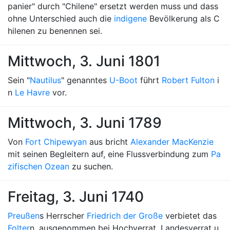
panier" durch "Chilene" ersetzt werden muss und dass
ohne Unterschied auch die
indigene
Bevölkerung als C
hilenen zu benennen sei.
Mittwoch, 3. Juni 1801
Sein "
Nautilus
" genanntes
U-Boot
führt
Robert Fulton
i
n
Le Havre
vor.
Mittwoch, 3. Juni 1789
Von
Fort Chipewyan
aus bricht
Alexander MacKenzie
mit seinen Begleitern auf, eine Flussverbindung zum
Pa
zifischen Ozean
zu suchen.
Freitag, 3. Juni 1740
Preußen
s Herrscher
Friedrich der Große
verbietet das
Folter
n, ausgenommen bei Hochverrat, Landesverrat u