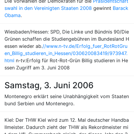
Die Vorwahlen der Demokraten für die
Präsidentschaft
swahl in den Vereinigten Staaten 2008
gewinnt
Barack
Obama
.
Wiesbaden/Hessen: SPD, Die Linke und Bündnis 90/Die
Grünen schaffen die Studiengebühren im Bundesland H
essen wieder ab.
//www.n-tv.de/Erfolg_fuer_RotRotGru
en_Billig_studieren_in_Hessen/030620083419/973947.
html
n-tv:Erfolg für Rot-Rot-Grün Billig studieren in He
ssen Zugriff am 3. Juni 2008
Samstag, 3. Juni 2006
Montenegro erklärt seine Unabhängigkeit vom Staaten
bund Serbien und Montenegro.
Kiel: Der THW Kiel wird zum 12. Mal deutscher Handba
llmeister. Dadurch zieht der THW als Rekordmeister mi