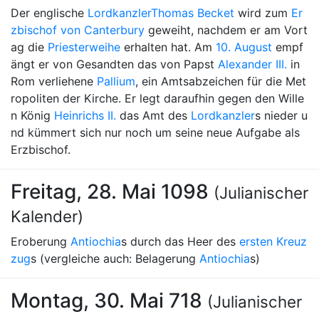
Der englische
Lordkanzler
Thomas Becket
wird zum
Er
zbischof von Canterbury
geweiht, nachdem er am Vort
ag die
Priesterweihe
erhalten hat. Am
10. August
empf
ängt er von Gesandten das von Papst
Alexander III.
in
Rom verliehene
Pallium
, ein Amtsabzeichen für die Met
ropoliten der Kirche. Er legt daraufhin gegen den Wille
n König
Heinrichs II.
das Amt des
Lordkanzler
s nieder u
nd kümmert sich nur noch um seine neue Aufgabe als
Erzbischof.
Freitag, 28. Mai 1098
(Julianischer
Kalender)
Eroberung
Antiochia
s durch das Heer des
ersten Kreuz
zug
s (vergleiche auch: Belagerung
Antiochia
s)
Montag, 30. Mai 718
(Julianischer