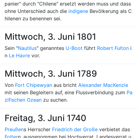
panier" durch "Chilene" ersetzt werden muss und dass
ohne Unterschied auch die
indigene
Bevölkerung als C
hilenen zu benennen sei.
Mittwoch, 3. Juni 1801
Sein "
Nautilus
" genanntes
U-Boot
führt
Robert Fulton
i
n
Le Havre
vor.
Mittwoch, 3. Juni 1789
Von
Fort Chipewyan
aus bricht
Alexander MacKenzie
mit seinen Begleitern auf, eine Flussverbindung zum
Pa
zifischen Ozean
zu suchen.
Freitag, 3. Juni 1740
Preußen
s Herrscher
Friedrich der Große
verbietet das
Folter
n, ausgenommen bei Hochverrat, Landesverrat u