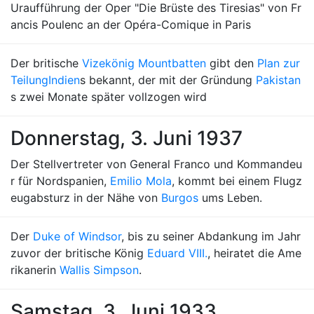
Uraufführung der Oper "Die Brüste des Tiresias" von Fr
ancis Poulenc an der Opéra-Comique in Paris
Der britische
Vizekönig Mountbatten
gibt den
Plan zur
Teilung
Indien
s bekannt, der mit der Gründung
Pakistan
s zwei Monate später vollzogen wird
Donnerstag, 3. Juni 1937
Der Stellvertreter von General Franco und Kommandeu
r für Nordspanien,
Emilio Mola
, kommt bei einem Flugz
eugabsturz in der Nähe von
Burgos
ums Leben.
Der
Duke of Windsor
, bis zu seiner Abdankung im Jahr
zuvor der britische König
Eduard VIII.
, heiratet die Ame
rikanerin
Wallis Simpson
.
Samstag, 3. Juni 1933