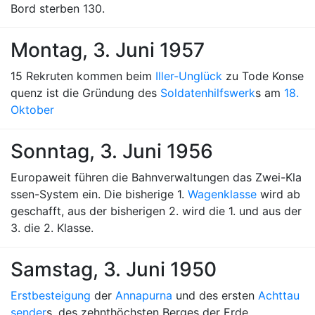
Bord sterben 130.
Montag, 3. Juni 1957
15 Rekruten kommen beim
Iller-Unglück
zu Tode Konse
quenz ist die Gründung des
Soldatenhilfswerk
s am
18.
Oktober
Sonntag, 3. Juni 1956
Europaweit führen die Bahnverwaltungen das Zwei-Kla
ssen-System ein. Die bisherige 1.
Wagenklasse
wird ab
geschafft, aus der bisherigen 2. wird die 1. und aus der
3. die 2. Klasse.
Samstag, 3. Juni 1950
Erstbesteigung
der
Annapurna
und des ersten
Achttau
sender
s, des zehnthöchsten Berges der Erde.