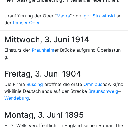
inem Staat gleichberechtigt miteinander leben sollen.
Uraufführung der Oper "
Mavra
" von
Igor Strawinski
an
der
Pariser Oper
Mittwoch, 3. Juni 1914
Einsturz der
Praunheim
er Brücke aufgrund Überlastun
g.
Freitag, 3. Juni 1904
Die Firma
Büssing
eröffnet die erste
Omnibus
nowiki/no
wikilinie Deutschlands auf der Strecke
Braunschweig
–
Wendeburg
.
Montag, 3. Juni 1895
H. G. Wells veröffentlicht in England seinen Roman The