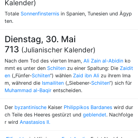
Kalender)
Totale
Sonnenfinsternis
in Spanien, Tunesien und Ägyp
ten.
Dienstag, 30. Mai
713
(Julianischer Kalender)
Nach dem Tod des vierten Imam,
Ali Zain al-Abidin
ko
mmt es unter den
Schiiten
zu einer Spaltung: Die
Zaidit
en
(„Fünfer-
Schiiten
“) wählen
Zaid ibn Ali
zu ihrem Ima
m, während die
Ismailiten
(„Siebener-
Schiiten
“) sich für
Muhammad al-Baqir
entscheiden.
Der
byzantinische
Kaiser
Philippikos Bardanes
wird dur
ch Teile des Heeres gestürzt und
geblendet
. Nachfolge
r wird
Anastasios II.