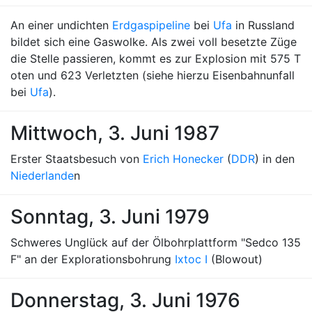
An einer undichten
Erdgaspipeline
bei
Ufa
in Russland
bildet sich eine Gaswolke. Als zwei voll besetzte Züge
die Stelle passieren, kommt es zur Explosion mit 575 T
oten und 623 Verletzten (siehe hierzu Eisenbahnunfall
bei
Ufa
).
Mittwoch, 3. Juni 1987
Erster Staatsbesuch von
Erich Honecker
(
DDR
) in den
Niederlande
n
Sonntag, 3. Juni 1979
Schweres Unglück auf der Ölbohrplattform "Sedco 135
F" an der Explorationsbohrung
Ixtoc I
(Blowout)
Donnerstag, 3. Juni 1976