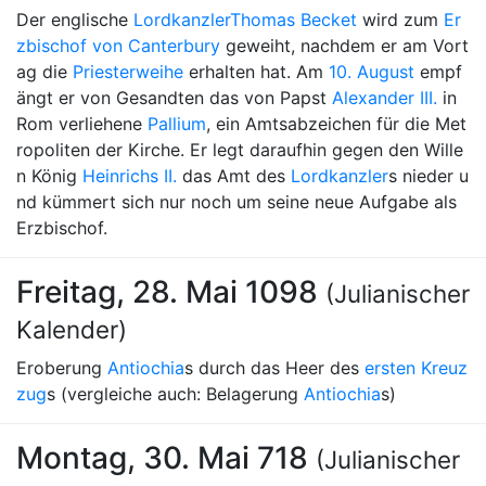
Der englische
Lordkanzler
Thomas Becket
wird zum
Er
zbischof von Canterbury
geweiht, nachdem er am Vort
ag die
Priesterweihe
erhalten hat. Am
10. August
empf
ängt er von Gesandten das von Papst
Alexander III.
in
Rom verliehene
Pallium
, ein Amtsabzeichen für die Met
ropoliten der Kirche. Er legt daraufhin gegen den Wille
n König
Heinrichs II.
das Amt des
Lordkanzler
s nieder u
nd kümmert sich nur noch um seine neue Aufgabe als
Erzbischof.
Freitag, 28. Mai 1098
(Julianischer
Kalender)
Eroberung
Antiochia
s durch das Heer des
ersten Kreuz
zug
s (vergleiche auch: Belagerung
Antiochia
s)
Montag, 30. Mai 718
(Julianischer