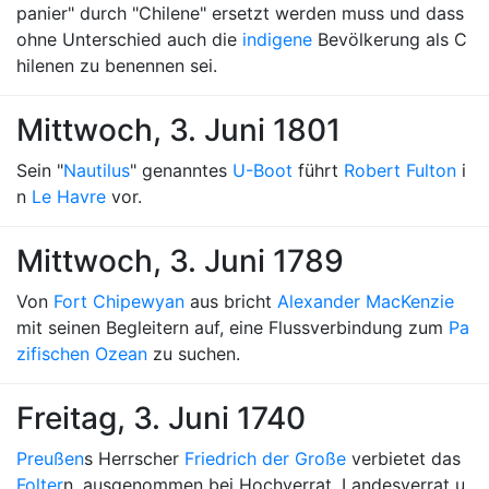
panier" durch "Chilene" ersetzt werden muss und dass
ohne Unterschied auch die
indigene
Bevölkerung als C
hilenen zu benennen sei.
Mittwoch, 3. Juni 1801
Sein "
Nautilus
" genanntes
U-Boot
führt
Robert Fulton
i
n
Le Havre
vor.
Mittwoch, 3. Juni 1789
Von
Fort Chipewyan
aus bricht
Alexander MacKenzie
mit seinen Begleitern auf, eine Flussverbindung zum
Pa
zifischen Ozean
zu suchen.
Freitag, 3. Juni 1740
Preußen
s Herrscher
Friedrich der Große
verbietet das
Folter
n, ausgenommen bei Hochverrat, Landesverrat u