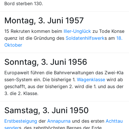
Bord sterben 130.
Montag, 3. Juni 1957
15 Rekruten kommen beim
Iller-Unglück
zu Tode Konse
quenz ist die Gründung des
Soldatenhilfswerk
s am
18.
Oktober
Sonntag, 3. Juni 1956
Europaweit führen die Bahnverwaltungen das Zwei-Kla
ssen-System ein. Die bisherige 1.
Wagenklasse
wird ab
geschafft, aus der bisherigen 2. wird die 1. und aus der
3. die 2. Klasse.
Samstag, 3. Juni 1950
Erstbesteigung
der
Annapurna
und des ersten
Achttau
sender
s, des zehnthöchsten Berges der Erde.