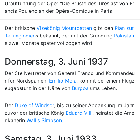
Uraufführung der Oper "Die Brüste des Tiresias" von Fr
ancis Poulenc an der Opéra-Comique in Paris
Der britische
Vizekönig Mountbatten
gibt den
Plan zur
Teilung
Indien
s bekannt, der mit der Gründung
Pakistan
s zwei Monate später vollzogen wird
Donnerstag, 3. Juni 1937
Der Stellvertreter von General Franco und Kommandeu
r für Nordspanien,
Emilio Mola
, kommt bei einem Flugz
eugabsturz in der Nähe von
Burgos
ums Leben.
Der
Duke of Windsor
, bis zu seiner Abdankung im Jahr
zuvor der britische König
Eduard VIII.
, heiratet die Ame
rikanerin
Wallis Simpson
.
Samstag, 3. Juni 1933