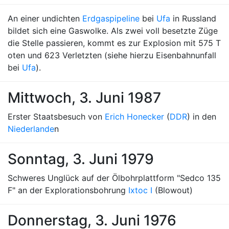
An einer undichten
Erdgaspipeline
bei
Ufa
in Russland
bildet sich eine Gaswolke. Als zwei voll besetzte Züge
die Stelle passieren, kommt es zur Explosion mit 575 T
oten und 623 Verletzten (siehe hierzu Eisenbahnunfall
bei
Ufa
).
Mittwoch, 3. Juni 1987
Erster Staatsbesuch von
Erich Honecker
(
DDR
) in den
Niederlande
n
Sonntag, 3. Juni 1979
Schweres Unglück auf der Ölbohrplattform "Sedco 135
F" an der Explorationsbohrung
Ixtoc I
(Blowout)
Donnerstag, 3. Juni 1976