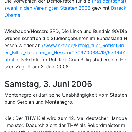
Die Vorwahlen der Demokraten für die
Präsidentschaft
swahl in den Vereinigten Staaten 2008
gewinnt
Barack
Obama
.
Wiesbaden/Hessen: SPD, Die Linke und Bündnis 90/Die
Grünen schaffen die Studiengebühren im Bundesland H
essen wieder ab.
//www.n-tv.de/Erfolg_fuer_RotRotGru
en_Billig_studieren_in_Hessen/030620083419/973947.
html
n-tv:Erfolg für Rot-Rot-Grün Billig studieren in He
ssen Zugriff am 3. Juni 2008
Samstag, 3. Juni 2006
Montenegro erklärt seine Unabhängigkeit vom Staaten
bund Serbien und Montenegro.
Kiel: Der THW Kiel wird zum 12. Mal deutscher Handba
llmeister. Dadurch zieht der THW als Rekordmeister mi