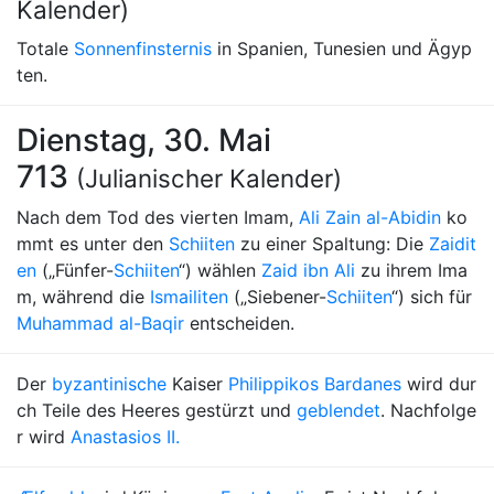
Kalender)
Totale
Sonnenfinsternis
in Spanien, Tunesien und Ägyp
ten.
Dienstag, 30. Mai
713
(Julianischer Kalender)
Nach dem Tod des vierten Imam,
Ali Zain al-Abidin
ko
mmt es unter den
Schiiten
zu einer Spaltung: Die
Zaidit
en
(„Fünfer-
Schiiten
“) wählen
Zaid ibn Ali
zu ihrem Ima
m, während die
Ismailiten
(„Siebener-
Schiiten
“) sich für
Muhammad al-Baqir
entscheiden.
Der
byzantinische
Kaiser
Philippikos Bardanes
wird dur
ch Teile des Heeres gestürzt und
geblendet
. Nachfolge
r wird
Anastasios II.