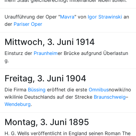
inem Staat gleichberechtigt miteinander leben sollen.
Uraufführung der Oper "
Mavra
" von
Igor Strawinski
an
der
Pariser Oper
Mittwoch, 3. Juni 1914
Einsturz der
Praunheim
er Brücke aufgrund Überlastun
g.
Freitag, 3. Juni 1904
Die Firma
Büssing
eröffnet die erste
Omnibus
nowiki/no
wikilinie Deutschlands auf der Strecke
Braunschweig
–
Wendeburg
.
Montag, 3. Juni 1895
H. G. Wells veröffentlicht in England seinen Roman The