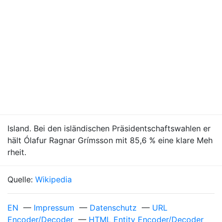
Island. Bei den isländischen Präsidentschaftswahlen er
hält Ólafur Ragnar Grímsson mit 85,6 % eine klare Meh
rheit.
Quelle:
Wikipedia
EN
—
Impressum
—
Datenschutz
—
URL
Encoder/Decoder
—
HTML Entity Encoder/Decoder