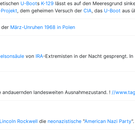
jetischen
U-Boot
s
K-129
lässt es auf den Meeresgrund sinke
-Projekt
, dem geheimen Versuch der
CIA
, das
U-Boot
aus ü
n der
März-Unruhen 1968 in Polen
elsonsäule
von
IRA
-Extremisten in der Nacht gesprengt. In 
re andauernden landesweiten Ausnahmezustand. !
//www.tag
Lincoln Rockwell
die
neonazistische
"
American Nazi Party
".