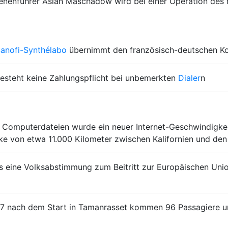
henenführer Aslan Maschadow wird bei einer Operation des 
anofi-Synthélabo
übernimmt den französisch-deutschen K
besteht keine Zahlungspflicht bei unbemerkten
Dialer
n
 Computerdateien wurde ein neuer Internet-Geschwindigkeit
ke von etwa 11.000 Kilometer zwischen Kalifornien und den
es eine Volksabstimmung zum Beitritt zur Europäischen Uni
737 nach dem Start in Tamanrasset kommen 96 Passagiere u