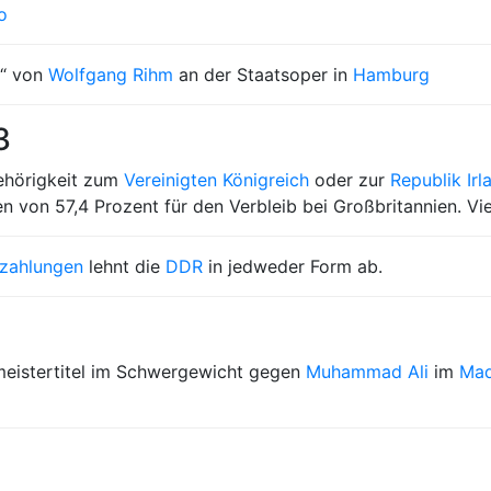
o
“ von
Wolfgang Rihm
an der Staatsoper in
Hamburg
3
ehörigkeit zum
Vereinigten Königreich
oder zur
Republik Irl
 von 57,4 Prozent für den Verbleib bei Großbritannien. Viel
zahlungen
lehnt die
DDR
in jedweder Form ab.
meistertitel im Schwergewicht gegen
Muhammad Ali
im
Mad