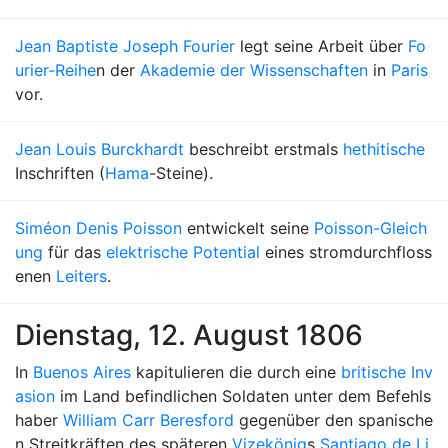
Jean Baptiste Joseph Fourier
legt seine Arbeit über
Fo
urier-Reihe
n der
Akademie der Wissenschaften
in
Paris
vor.
Jean Louis Burckhardt
beschreibt erstmals
hethitische
Inschriften (
Hama
-Steine).
Siméon Denis Poisson
entwickelt seine
Poisson-Gleich
ung
für das
elektrische Potential
eines stromdurchfloss
enen
Leiters
.
Dienstag, 12. August 1806
In
Buenos Aires
kapitulieren die durch eine
britische Inv
asion
im Land befindlichen Soldaten unter dem Befehls
haber
William Carr Beresford
gegenüber den spanische
n Streitkräften des späteren
Vizekönig
s
Santiago de Li