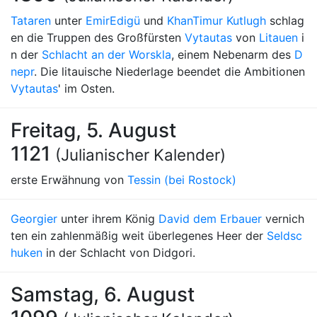
Tataren
unter
Emir
Edigü
und
Khan
Timur Kutlugh
schlag
en die Truppen des Großfürsten
Vytautas
von
Litauen
i
n der
Schlacht an der Worskla
, einem Nebenarm des
D
nepr
. Die litauische Niederlage beendet die Ambitionen
Vytautas
' im Osten.
Freitag, 5. August
1121
(Julianischer Kalender)
erste Erwähnung von
Tessin (bei Rostock)
Georgier
unter ihrem König
David dem Erbauer
vernich
ten ein zahlenmäßig weit überlegenes Heer der
Seldsc
huken
in der Schlacht von Didgori.
Samstag, 6. August