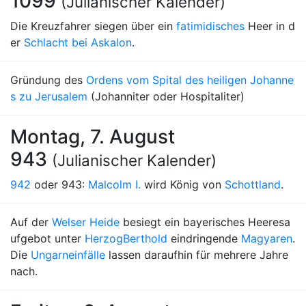
1099
(Julianischer Kalender)
Die Kreuzfahrer siegen über ein
fatimidisches
Heer in d
er
Schlacht bei Askalon
.
Gründung des
Ordens vom Spital des heiligen Johanne
s zu Jerusalem
(Johanniter oder Hospitaliter)
Montag, 7. August
943
(Julianischer Kalender)
942
oder 943:
Malcolm I.
wird König von
Schottland
.
Auf der
Welser Heide
besiegt ein bayerisches Heeresa
ufgebot unter
Herzog
Berthold
eindringende
Magyaren
.
Die
Ungarneinfälle
lassen daraufhin für mehrere Jahre
nach.