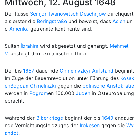
Mittwoch, 12. August 1648
Der Russe
Semjon Iwanowitsch Deschnjow
durchquert
als erster die
Beringstraße
und beweist, dass
Asien
un
d
Amerika
getrennte Kontinente sind.
Sultan
İbrahim
wird abgesetzt und gehängt.
Mehmet I
V.
besteigt den osmanischen Thron.
Der bis
1657
dauernde
Chmelnyzkyj-Aufstand
beginnt.
Im Zuge der Bauernrevolution unter Führung des
Kosak
en
Bogdan Chmelnizki
gegen die
polnische Aristokratie
werden in
Pogrom
en 100.000
Juden
in Osteuropa umg
ebracht.
Während der
Biberkriege
beginnt der bis
1649
andauer
nde Vernichtungsfeldzuges der
Irokesen
gegen die
Wy
andot
.