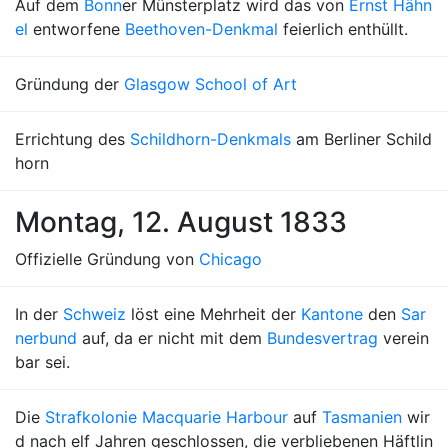
Auf dem
Bonn
er Münsterplatz wird das von
Ernst Hähn
el
entworfene
Beethoven-Denkmal
feierlich enthüllt.
Gründung der
Glasgow School of Art
Errichtung des
Schildhorn-Denkmals
am Berliner Schild
horn
Montag, 12. August 1833
Offizielle Gründung von
Chicago
In der
Schweiz
löst eine Mehrheit der
Kantone
den
Sar
nerbund
auf, da er nicht mit dem
Bundesvertrag
verein
bar sei.
Die
Strafkolonie Macquarie Harbour
auf
Tasmanien
wir
d nach elf Jahren geschlossen, die verbliebenen Häftlin