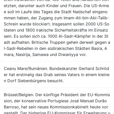
etzten, darunter auch Kinder und Frauen. Die US-Arme
e soll im Laufe des Tages die Stadt Nadschaf eingeno
mmen haben, der Zugang zum Imam-Ali-bin-Abi-Talib-
Schrein wurde blockiert. Insgesamt sollen 2000 US-So
ldaten und 1800 irakische Sicherheitskräfte im Einsatz
sein. Es sollen sich ca. 1000 Al-Sadr-Kämpfer in der St
adt aufhalten. Britische Truppen gehen derweil gegen a
l-Sadr-Rebellen in den südirakischen Städten Basra, A
mara, Nasirija, Samawa und Diwaniyya vor.
Ceanu Mare/Rumänien. Bundeskanzler Gerhard Schröd
er hat erstmalig das Grab seines Vaters in einem kleine
n Dorf Siebenbürgens besucht.
Brüssel/Belgien. Der künftige Präsident der EU-Kommis
sion, der konservative Portugiese José Manuel Durão
Barroso, hat sein neues Kommissionkabinett heute vor
gestellt. Der bisherige EU-Kommissar für Erweiterung u