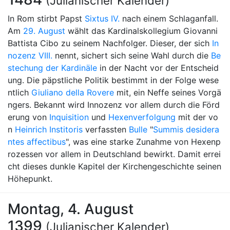
(Julianischer Kalender)
In Rom stirbt Papst
Sixtus IV.
nach einem Schlaganfall.
Am
29. August
wählt das Kardinalskollegium Giovanni
Battista Cibo zu seinem Nachfolger. Dieser, der sich
In
nozenz VIII.
nennt, sichert sich seine Wahl durch die
Be
stechung der Kardinäle
in der Nacht vor der Entscheid
ung. Die päpstliche Politik bestimmt in der Folge wese
ntlich
Giuliano della Rovere
mit, ein Neffe seines Vorgä
ngers. Bekannt wird Innozenz vor allem durch die Förd
erung von
Inquisition
und
Hexenverfolgung
mit der vo
n
Heinrich Institoris
verfassten
Bulle
"
Summis desidera
ntes affectibus
", was eine starke Zunahme von Hexenp
rozessen vor allem in Deutschland bewirkt. Damit errei
cht dieses dunkle Kapitel der Kirchengeschichte seinen
Höhepunkt.
Montag, 4. August
1399
(Julianischer Kalender)