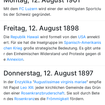
Montag, 12. August 1901
Mit dem
FC Luzern
wird einer der wichtigsten Sportclu
bs der Schweiz gegründet.
Freitag, 12. August 1898
Die
Republik Hawaii
wird formell von den
USA
annekti
ert. Für sie hat die Inselgruppe im
Spanisch-Amerikanis
chen Krieg
große strategische Bedeutung. Es gibt unte
r den Einheimischen Widerstand und Proteste gegen di
e
Annexion
.
Donnerstag, 12. August 1897
In der
Enzyklika
"
Augustissimae virginis mariae
" empfie
hlt Papst
Leo XIII.
jeder kirchlichen Gemeinde das Grün
den einer
Rosenkranzbruderschaft
. Sie soll durch Bete
n des
Rosenkranz
es die
Frömmigkeit
fördern.