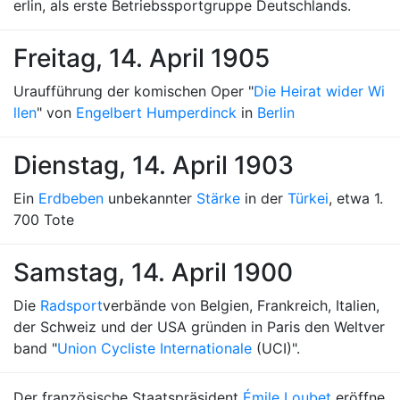
erlin, als erste Betriebssportgruppe Deutschlands.
Freitag, 14. April 1905
Uraufführung der komischen Oper "
Die Heirat wider Wi
llen
" von
Engelbert Humperdinck
in
Berlin
Dienstag, 14. April 1903
Ein
Erdbeben
unbekannter
Stärke
in der
Türkei
, etwa 1.
700 Tote
Samstag, 14. April 1900
Die
Radsport
verbände von Belgien, Frankreich, Italien,
der Schweiz und der USA gründen in Paris den Weltver
band "
Union Cycliste Internationale
(UCI)".
Der französische Staatspräsident
Émile Loubet
eröffne