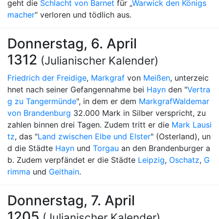
geht die
Schlacht von Barnet
für „
Warwick den Königs
macher
“ verloren und tödlich aus.
Donnerstag, 6. April
1312
(Julianischer Kalender)
Friedrich der Freidige
,
Markgraf
von
Meißen
, unterzeic
hnet nach seiner Gefangennahme bei
Hayn
den "
Vertra
g zu Tangermünde
", in dem er dem
Markgraf
Waldemar
von Brandenburg
32.000 Mark in Silber verspricht, zu
zahlen binnen drei Tagen. Zudem tritt er die
Mark Lausi
tz
, das "
Land zwischen Elbe und Elster
" (Osterland), un
d die Städte
Hayn
und
Torgau
an den Brandenburger a
b. Zudem verpfändet er die Städte
Leipzig
,
Oschatz
,
G
rimma
und
Geithain
.
Donnerstag, 7. April
1205
(Julianischer Kalender)