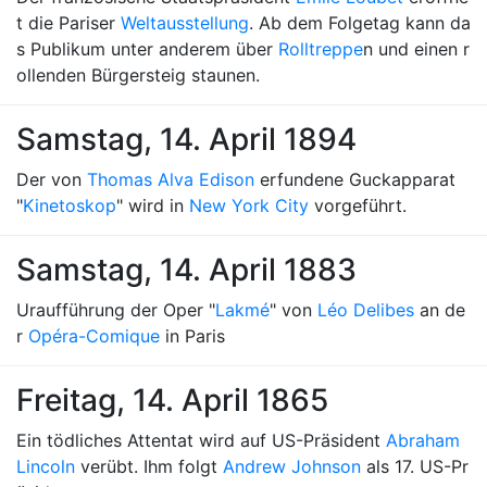
t die Pariser
Weltausstellung
. Ab dem Folgetag kann da
s Publikum unter anderem über
Rolltreppe
n und einen r
ollenden Bürgersteig staunen.
Samstag, 14. April 1894
Der von
Thomas Alva Edison
erfundene Guckapparat
"
Kinetoskop
" wird in
New York City
vorgeführt.
Samstag, 14. April 1883
Uraufführung der Oper "
Lakmé
" von
Léo Delibes
an de
r
Opéra-Comique
in Paris
Freitag, 14. April 1865
Ein tödliches Attentat wird auf US-Präsident
Abraham
Lincoln
verübt. Ihm folgt
Andrew Johnson
als 17. US-Pr