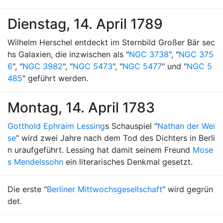
Dienstag, 14. April 1789
Wilhelm Herschel entdeckt im Sternbild Großer Bär sec
hs Galaxien, die inzwischen als "
NGC 3738
", "
NGC 375
6
", "
NGC 3982
", "
NGC 5473
", "
NGC 5477
" und "
NGC 5
485
" geführt werden.
Montag, 14. April 1783
Gotthold Ephraim Lessing
s Schauspiel "
Nathan der Wei
se
" wird zwei Jahre nach dem Tod des Dichters in Berli
n uraufgeführt. Lessing hat damit seinem Freund
Mose
s Mendelssohn
ein literarisches Denkmal gesetzt.
Die erste "
Berliner Mittwochsgesellschaft
" wird gegrün
det.