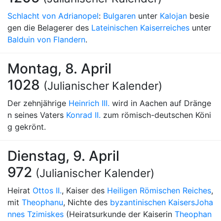
Schlacht von Adrianopel
:
Bulgaren
unter
Kalojan
besie
gen die Belagerer des
Lateinischen Kaiserreiches
unter
Balduin von Flandern
.
Montag, 8. April
1028
(Julianischer Kalender)
Der zehnjährige
Heinrich III.
wird in Aachen auf Dränge
n seines Vaters
Konrad II.
zum römisch-deutschen Köni
g gekrönt.
Dienstag, 9. April
972
(Julianischer Kalender)
Heirat
Ottos II.
, Kaiser des
Heiligen Römischen Reiches
,
mit
Theophanu
, Nichte des
byzantinischen Kaisers
Joha
nnes Tzimiskes
(Heiratsurkunde der Kaiserin
Theophan