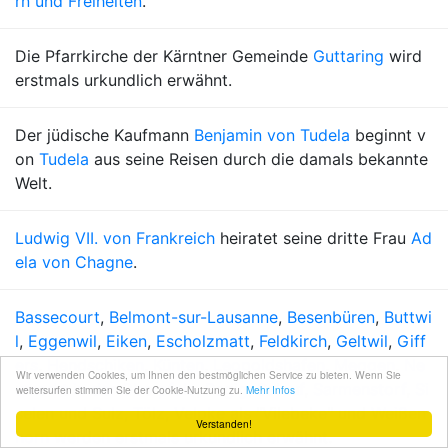
rn und Freiheiten
.
Die Pfarrkirche der Kärntner Gemeinde
Guttaring
wird
erstmals urkundlich erwähnt.
Der jüdische Kaufmann
Benjamin von Tudela
beginnt v
on
Tudela
aus seine Reisen durch die damals bekannte
Welt.
Ludwig VII. von Frankreich
heiratet seine dritte Frau
Ad
ela von Chagne
.
Bassecourt
,
Belmont-sur-Lausanne
,
Besenbüren
,
Buttwi
l
,
Eggenwil
,
Eiken
,
Escholzmatt
,
Feldkirch
,
Geltwil
,
Giff
ers
,
Hendschiken
,
Künten
,
Leopoldshafen
,
Meggen
,
Ne
Wir verwenden Cookies, um Ihnen den bestmöglichen Service zu bieten. Wenn Sie
umarkt in der Oberpfalz
,
Pagig
,
Salouf
,
Sarmenstorf
,
Si
weitersurfen stimmen Sie der Cookie-Nutzung zu.
Mehr Infos
selen
und
Sulz
,
Tölz
,
Velpke
als "Vilebeke" und
Weißen
Verstanden!
horn
werden erstmals urkundlich erwähnt.