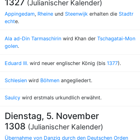
1327
(Julianischer Kalender)
Appingedam
,
Rheine
und
Steenwijk
erhalten die
Stadtr
echt
e.
Ala ad-Din Tarmaschirin
wird Khan der
Tschagatai-Mon
golen
.
Eduard III.
wird neuer englischer König (bis
1377
).
Schlesien
wird
Böhmen
angegliedert.
Saulcy
wird erstmals urkundlich erwähnt.
Dienstag, 5. November
1308
(Julianischer Kalender)
Übernahme von Danzig durch den Deutschen Orden