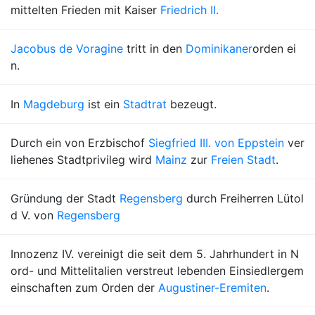
mittelten Frieden mit Kaiser
Friedrich II.
Jacobus de Voragine
tritt in den
Dominikaner
orden ei
n.
In
Magdeburg
ist ein
Stadtrat
bezeugt.
Durch ein von Erzbischof
Siegfried III. von Eppstein
ver
liehenes Stadtprivileg wird
Mainz
zur
Freien Stadt
.
Gründung der Stadt
Regensberg
durch Freiherren Lütol
d V. von
Regensberg
Innozenz IV. vereinigt die seit dem 5. Jahrhundert in N
ord- und Mittelitalien verstreut lebenden Einsiedlergem
einschaften zum Orden der
Augustiner-Eremiten
.