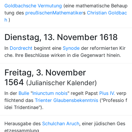
Goldbachsche Vermutung
(eine mathematische Behaup
tung des
preußischen
Mathematiker
s
Christian Goldbac
h
)
Dienstag, 13. November 1618
In
Dordrecht
beginnt eine
Synode
der reformierten Kir
che. Ihre Beschlüsse wirken in die Gegenwart hinein.
Freitag, 3. November
1564
(Julianischer Kalender)
In der
Bulle
"
Iniunctum nobis
" regelt Papst
Pius IV.
verp
flichtend das
Trienter Glaubensbekenntnis
("Professio f
idei Tridentinae").
Herausgabe des
Schulchan Aruch
, einer jüdischen Ges
etzessammlung