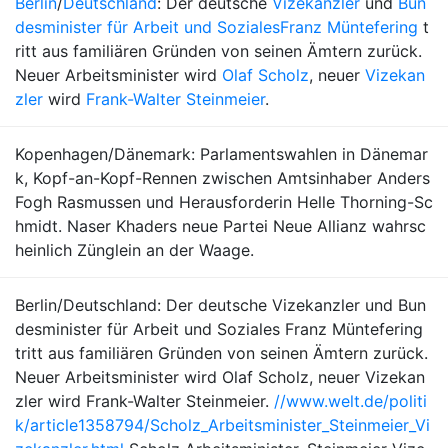
Berlin
/
Deutschland
: Der deutsche
Vizekanzler
und
Bun
desminister für Arbeit und Soziales
Franz Müntefering
t
ritt aus familiären Gründen von seinen Ämtern zurück.
Neuer Arbeitsminister wird
Olaf Scholz
, neuer
Vizekan
zler
wird
Frank-Walter Steinmeier
.
Kopenhagen/Dänemark: Parlamentswahlen in Dänemar
k, Kopf-an-Kopf-Rennen zwischen Amtsinhaber Anders
Fogh Rasmussen und Herausforderin Helle Thorning-Sc
hmidt. Naser Khaders neue Partei Neue Allianz wahrsc
heinlich Zünglein an der Waage.
Berlin/Deutschland: Der deutsche Vizekanzler und Bun
desminister für Arbeit und Soziales Franz Müntefering
tritt aus familiären Gründen von seinen Ämtern zurück.
Neuer Arbeitsminister wird Olaf Scholz, neuer Vizekan
zler wird Frank-Walter Steinmeier.
//www.welt.de/politi
k/article1358794/Scholz_Arbeitsminister_Steinmeier_Vi