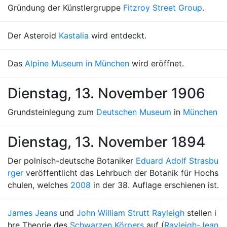
Gründung der Künstlergruppe
Fitzroy Street Group
.
Der Asteroid
Kastalia
wird entdeckt.
Das
Alpine Museum in München
wird eröffnet.
Dienstag, 13. November 1906
Grundsteinlegung zum
Deutschen Museum
in
München
Dienstag, 13. November 1894
Der polnisch-deutsche Botaniker
Eduard Adolf Strasbu
rger
veröffentlicht das Lehrbuch der Botanik für Hochs
chulen, welches
2008
in der 38. Auflage erschienen ist.
James Jeans
und
John William Strutt Rayleigh
stellen i
hre Theorie des
Schwarzen Körpers
auf (
Rayleigh-Jean