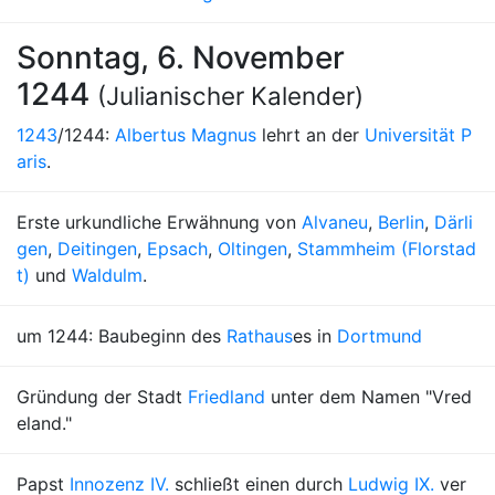
Sonntag, 6. November
1244
(Julianischer Kalender)
1243
/1244:
Albertus Magnus
lehrt an der
Universität P
aris
.
Erste urkundliche Erwähnung von
Alvaneu
,
Berlin
,
Därli
gen
,
Deitingen
,
Epsach
,
Oltingen
,
Stammheim (Florstad
t)
und
Waldulm
.
um 1244: Baubeginn des
Rathaus
es in
Dortmund
Gründung der Stadt
Friedland
unter dem Namen "Vred
eland."
Papst
Innozenz IV.
schließt einen durch
Ludwig IX.
ver