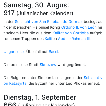
Samstag, 30. August
917
(Julianischer Kalender)
In der
Schlacht von San Esteban de Gormaz
besiegt au
f der iberischen Halbinsel König
Ordoño II. von León
mi
t seinem Heer die aus dem
Kalifat von Córdoba
aufgeb
rochenen Truppen des
Kalif
en
Abd ar-Rahman III.
Ungarischer
Überfall auf
Basel
.
Die polnische Stadt
Skoczów
wird gegründet.
Die Bulgaren unter Simeon I. schlagen in der
Schlacht v
on Katasyrtai
die Byzantiner unter Leo Phokas erneut.
Dienstag, 1. September
666
(Julianischer Kalender)