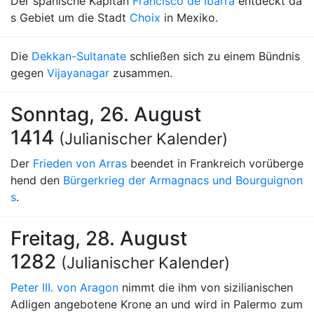
Der spanische Kapitän
Francisco de Ibarra
entdeckt da
s Gebiet um die Stadt
Choix
in Mexiko.
Die
Dekkan-Sultanate
schließen sich zu einem Bündnis
gegen
Vijayanagar
zusammen.
Sonntag, 26. August
1414
(Julianischer Kalender)
Der
Frieden von Arras
beendet in Frankreich vorüberge
hend den
Bürgerkrieg der Armagnacs und Bourguignon
s
.
Freitag, 28. August
1282
(Julianischer Kalender)
Peter III. von Aragon
nimmt die ihm von sizilianischen
Adligen angebotene Krone an und wird in Palermo zum