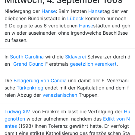
Mittwoch, 4. September 1669
Niedergang der
Hanse
: Beim letzten
Hanse
tag der ver
bliebenen Bündnisstädte in
Lübeck
kommen nur noch
9 Delegierte aus 6 verbliebenen
Hanse
städten und geh
en wieder auseinander, ohne irgendwelche Beschlüsse
zu fassen.
In
South Carolina
wird die
Sklaverei
Schwarzer durch d
en "
Grand Council
" erstmals
gesetzlich verankert
.
Die
Belagerung von Candia
und damit der 6. Veneziani
sche
Türkenkrieg
endet mit der Kapitulation und dem f
reien Abzug der
venezianischen
Truppen.
Ludwig XIV.
von Frankreich lässt die Verfolgung der
Hu
genotten
wieder aufnehmen, nachdem das
Edikt von N
antes
(1598) ihnen Toleranz gewährt hatte. Er verfolgt
damit eine strikte Katholisierung des französischen Sta