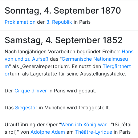
Sonntag, 4. September 1870
Proklamation
der
3. Republik
in Paris
Samstag, 4. September 1852
Nach langjährigen Vorarbeiten begründet Freiherr
Hans
von und zu Aufseß
das "
Germanische Nationalmuseu
m
" als „Generalrepertorium“. Es nutzt den
Tiergärtnert
or
turm als Lagerstätte für seine Ausstellungsstücke.
Der
Cirque d’hiver
in Paris wird gebaut.
Das
Siegestor
in München wird fertiggestellt.
Uraufführung der Oper "
Wenn ich König wär’
" "(Si j'étai
s roi)" von
Adolphe Adam
am
Théâtre-Lyrique
in Paris