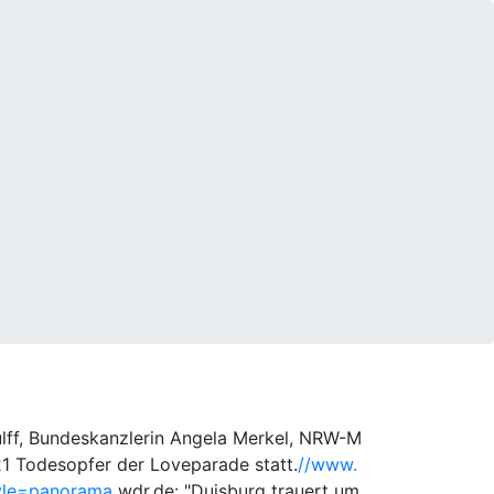
Wulff, Bundeskanzlerin Angela Merkel, NRW-M
e 21 Todesopfer der Loveparade statt.
//www.
tyle=panorama
wdr.de: "Duisburg trauert um