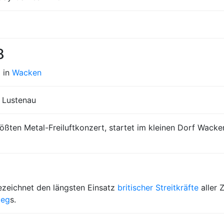
8
l in
Wacken
n Lustenau
ßten Metal-Freiluftkonzert, startet im kleinen Dorf Wacke
bezeichnet den längsten Einsatz
britischer Streitkräfte
aller 
ieg
s.