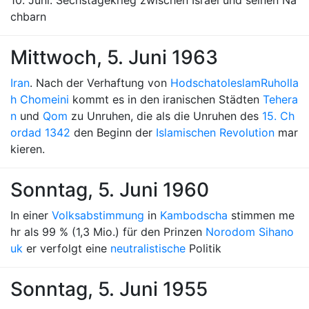
10. Juni: Sechstagekrieg zwischen Israel und seinen Na
chbarn
Mittwoch, 5. Juni 1963
Iran
. Nach der Verhaftung von
Hodschatoleslam
Ruholla
h Chomeini
kommt es in den iranischen Städten
Tehera
n
und
Qom
zu Unruhen, die als die Unruhen des
15. Ch
ordad 1342
den Beginn der
Islamischen Revolution
mar
kieren.
Sonntag, 5. Juni 1960
In einer
Volksabstimmung
in
Kambodscha
stimmen me
hr als 99 % (1,3 Mio.) für den Prinzen
Norodom Sihano
uk
er verfolgt eine
neutralistische
Politik
Sonntag, 5. Juni 1955