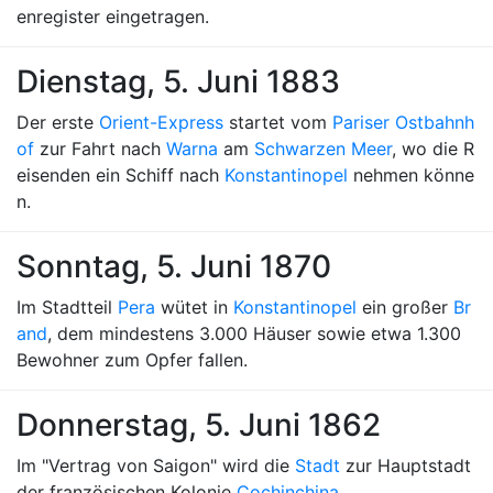
enregister eingetragen.
Dienstag, 5. Juni 1883
Der erste
Orient-Express
startet vom
Pariser Ostbahnh
of
zur Fahrt nach
Warna
am
Schwarzen Meer
, wo die R
eisenden ein Schiff nach
Konstantinopel
nehmen könne
n.
Sonntag, 5. Juni 1870
Im Stadtteil
Pera
wütet in
Konstantinopel
ein großer
Br
and
, dem mindestens 3.000 Häuser sowie etwa 1.300
Bewohner zum Opfer fallen.
Donnerstag, 5. Juni 1862
Im "Vertrag von Saigon" wird die
Stadt
zur Hauptstadt
der französischen Kolonie
Cochinchina
.