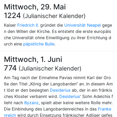
Mittwoch, 29. Mai
1224
(Julianischer Kalender)
Kaiser
Friedrich II.
gründet die
Universität Neapel
gege
n den Willen der Kirche. Es entsteht die erste europäis
che Universität ohne Einwilligung zu ihrer Errichtung d
urch eine
päpstliche Bulle
.
Mittwoch, 1. Juni
774
(Julianischer Kalender)
Am Tag nach der Einnahme Pavias nimmt Karl der Gro
ße den Titel „König der Langobarden“ an. In diesem Am
t löst er den besiegten
Desiderius
ab, der in ein fränkis
ches Kloster verbannt wird.
Desiderius
' Sohn Adelchis f
lieht nach
Byzanz
, spielt aber keine weitere Rolle mehr.
Die Einbindung des Langobardenreiches in das
Franke
nreich
wird durch Einsetzung fränkischer Adliger gefes