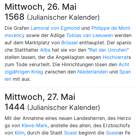
Mittwoch, 26. Mai
1568
(Julianischer Kalender)
Die Grafen
Lamoral von Egmond
und
Philippe de Mont
morency
sowie der Adlige
Tobias van Leeuwen
werden
auf dem Marktplatz von
Brüssel
enthauptet. Der spanis
che Statthalter
Alba
hat sie vor den "
Rat der Unruhen
"
stellen lassen, der die Angeklagten wegen
Hochverrat
s
zum Tode verurteilt. Die Hinrichtungen lösen den
Acht
zigjährigen Krieg
zwischen den
Niederlanden
und
Span
ien
mit aus.
Mittwoch, 27. Mai
1444
(Julianischer Kalender)
Mit der Annahme eines neuen Landesherren, des Herzo
gs von
Kleve-Mark
, anstelle des alten, des Erzbischofs
von
Köln
, durch die Stadt
Soest
beginnt die
Soest
er Fe