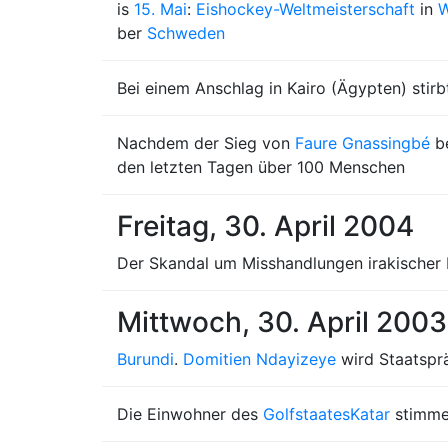
is
15. Mai
:
Eishockey-Weltmeisterschaft
in
W
ber
Schweden
Bei einem Anschlag in Kairo (Ägypten) stir
Nachdem der Sieg von
Faure Gnassingbé
be
den letzten Tagen über 100 Menschen
Freitag, 30. April 2004
Der Skandal um Misshandlungen irakischer 
Mittwoch, 30. April 2003
Burundi
.
Domitien Ndayizeye
wird Staatspr
Die Einwohner des
Golfstaates
Katar
stimme