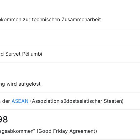
abkommen zur technischen Zusammenarbeit
rd Servet Pëllumbi
ung wird aufgelöst
n der
ASEAN
(Assoziation südostasiatischer Staaten)
98
itagsabkommen“ (Good Friday Agreement)