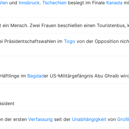
ien
und
Innsbruck
.
Tschechien
besiegt im Finale
Kanada
mit
bt ein Mensch. Zwei Frauen beschießen einen Touristenbus, 
i Präsidentschaftswahlen im
Togo
von der Opposition nich
Häftlinge im
Bagdad
er US-Militärgefängnis Abu Ghraib wird
äsident
n der ersten
Verfassung
seit der
Unabhängigkeit
von
Großb