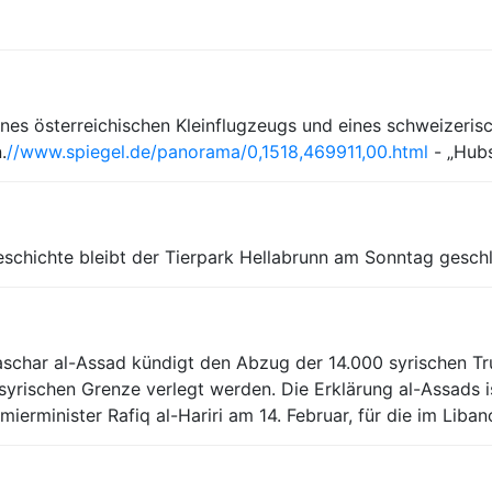
n eines österreichischen Kleinflugzeugs und eines schweize
.
//www.spiegel.de/panorama/0,1518,469911,00.html
- „Hubs
eschichte bleibt der Tierpark Hellabrunn am Sonntag gesch
schar al-Assad kündigt den Abzug der 14.000 syrischen Trup
 syrischen Grenze verlegt werden. Die Erklärung al-Assads i
erminister Rafiq al-Hariri am 14. Februar, für die im Liba