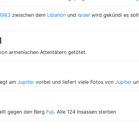
1983
zwischen dem
Libanon
und
Israel
wird gekündi es sol
1
on armenischen Attentätern getötet.
iegt am
Jupiter
vorbei und liefert viele Fotos von
Jupiter
un
llt gegen den Berg
Fuji
. Alle 124 Insassen sterben