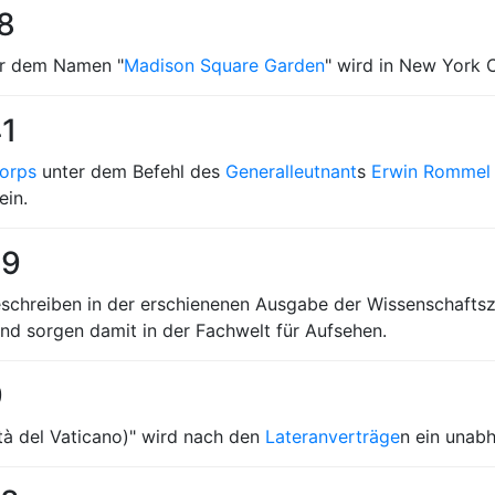
68
er dem Namen "
Madison Square Garden
" wird in New York C
41
korps
unter dem Befehl des
Generalleutnant
s
Erwin Rommel
ein.
39
schreiben in der erschienenen Ausgabe der Wissenschaftsze
nd sorgen damit in der Fachwelt für Aufsehen.
9
ttà del Vaticano)" wird nach den
Lateranverträge
n ein unabh