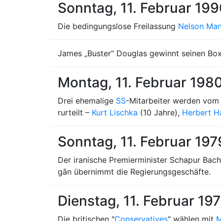
Sonntag, 11. Februar 19
Die bedingungslose Freilassung
Nelson Man
James „Buster“ Douglas gewinnt seinen Box
Montag, 11. Februar 198
Drei ehemalige
SS
-Mitarbeiter werden vo
rurteilt –
Kurt Lischka
(10 Jahre),
Herbert H
Sonntag, 11. Februar 197
Der iranische Premierminister Schapur Bac
gān übernimmt die Regierungsgeschäfte.
Dienstag, 11. Februar 19
Die britischen "
Conservatives
" wählen mit
M