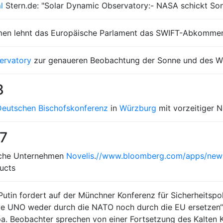
l
Stern.de: "Solar Dynamic Observatory:- NASA schickt Sonn
mmen lehnt das Europäische Parlament das SWIFT-Abkommen
ervatory
zur genaueren Beobachtung der Sonne und des We
8
Deutschen Bischofskonferenz
in
Würzburg
mit vorzeitiger N
07
sche Unternehmen
Novelis
.
//www.bloomberg.com/apps/new
ducts
utin fordert auf der Münchner Konferenz für Sicherheitspol
n die UNO weder durch die NATO noch durch die EU ersetzen“
. Beobachter sprechen von einer Fortsetzung des Kalten Kr