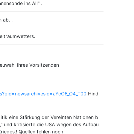
ensonde ins All" .
 ab. .
ltraumwetters.
euwahl ihres Vorsitzenden
s?pid=newsarchivesid=aYcO6_O4_T00
Hind
itik eine Stärkung der Vereinten Nationen b
," und kritisierte die USA wegen des Aufbau
ieges.! Quellen fehlen noch