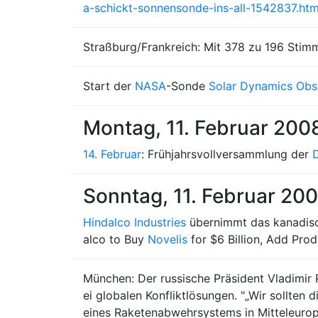
a-schickt-sonnensonde-ins-all-1542837.htm
Straßburg/Frankreich: Mit 378 zu 196 Sti
Start der
NASA
-Sonde
Solar Dynamics Obs
Montag, 11. Februar 200
14. Februar
: Frühjahrsvollversammlung der
Sonntag, 11. Februar 20
Hindalco Industries
übernimmt das kanadi
alco to Buy
Novelis
for $6 Billion, Add Pro
München: Der russische Präsident Vladimir P
ei globalen Konfliktlösungen. "„Wir sollte
eines Raketenabwehrsystems in Mitteleuropa