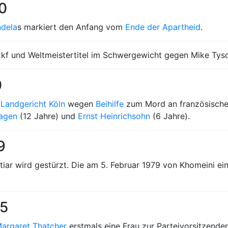
90
dela
s markiert den Anfang vom
Ende der Apartheid
.
kf und Weltmeistertitel im Schwergewicht gegen Mike Tyso
0
m
Landgericht Köln
wegen
Beihilfe
zum Mord an französischen
agen
(12 Jahre) und
Ernst Heinrichsohn
(6 Jahre).
9
htiar wird gestürzt. Die am 5. Februar 1979 von Khomeini 
75
argaret Thatcher
erstmals eine Frau zur Parteivorsitzenden