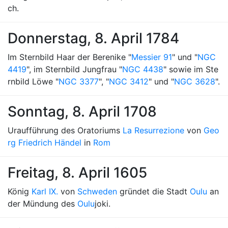
ch.
Donnerstag, 8. April 1784
Im Sternbild Haar der Berenike "
Messier 91
" und "
NGC
4419
", im Sternbild Jungfrau "
NGC 4438
" sowie im Ste
rnbild Löwe "
NGC 3377
", "
NGC 3412
" und "
NGC 3628
".
Sonntag, 8. April 1708
Uraufführung des Oratoriums
La Resurrezione
von
Geo
rg Friedrich Händel
in
Rom
Freitag, 8. April 1605
König
Karl IX.
von
Schweden
gründet die Stadt
Oulu
an
der Mündung des
Oulu
joki.