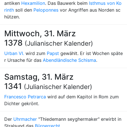
antiken
Hexamilion
. Das Bauwerk beim
Isthmus von Ko
rinth
soll den
Peloponnes
vor Angriffen aus Norden sc
hützen.
Mittwoch, 31. März
1378
(Julianischer Kalender)
Urban VI.
wird zum
Papst
gewählt. Er ist Wochen späte
r Ursache für das
Abendländische Schisma
.
Samstag, 31. März
1341
(Julianischer Kalender)
Francesco Petrarca
wird auf dem Kapitol in Rom zum
Dichter gekrönt.
Der
Uhrmacher
"Thiedemann seyghermaker" erwirbt in
Stralsund das
Bürgerrecht
.