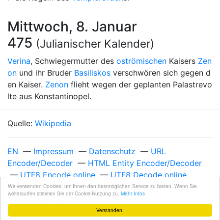
Mittwoch, 8. Januar
475
(Julianischer Kalender)
Verina
, Schwiegermutter des
oströmischen
Kaisers
Zen
on
und ihr Bruder
Basiliskos
verschwören sich gegen d
en Kaiser.
Zenon
flieht wegen der geplanten Palastrevo
lte aus Konstantinopel.
Quelle:
Wikipedia
EN
—
Impressum
—
Datenschutz
—
URL
Encoder/Decoder
—
HTML Entity Encoder/Decoder
—
UTF8 Encode online
—
UTF8 Decode online
Unixzeit 1767916800
—
Freitag, 9. Januar 2026 um
Wir verwenden Cookies, um Ihnen den bestmöglichen Service zu bieten. Wenn Sie
weitersurfen stimmen Sie der Cookie-Nutzung zu.
Mehr Infos
00:00:00 UTC
Verstanden!