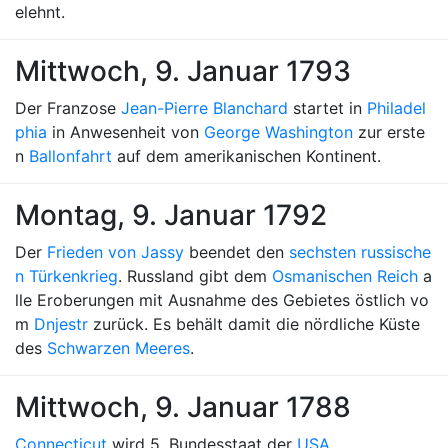
elehnt.
Mittwoch, 9. Januar 1793
Der Franzose
Jean-Pierre Blanchard
startet in
Philadel
phia
in Anwesenheit von
George Washington
zur erste
n
Ballonfahrt
auf dem amerikanischen Kontinent.
Montag, 9. Januar 1792
Der
Frieden von Jassy
beendet den
sechsten russische
n Türkenkrieg
. Russland gibt dem
Osmanischen Reich
a
lle Eroberungen mit Ausnahme des Gebietes östlich vo
m
Dnjestr
zurück. Es behält damit die nördliche Küste
des
Schwarzen Meeres
.
Mittwoch, 9. Januar 1788
Connecticut
wird 5. Bundesstaat der
USA
.