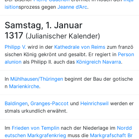
isition
sprozess gegen
Jeanne d’Arc
.
Samstag, 1. Januar
1317
(Julianischer Kalender)
Philipp V.
wird in der
Kathedrale von Reims
zum franzö
sischen König gekrönt und gesalbt. Er regiert in
Person
alunion
als Philipp II. auch das
Königreich Navarra
.
In
Mühlhausen/Thüringen
beginnt der Bau der gotische
n
Marienkirche
.
Baldingen
,
Granges-Paccot
und
Heinrichswil
werden er
stmals urkundlich erwähnt.
Im
Frieden von Templin
nach der Niederlage im
Nordd
eutschen Markgrafenkrieg
muss die
Markgrafschaft Br