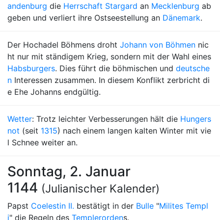
andenburg
die
Herrschaft Stargard
an
Mecklenburg
ab
geben und verliert ihre Ostseestellung an
Dänemark
.
Der Hochadel Böhmens droht
Johann von Böhmen
nic
ht nur mit ständigem Krieg, sondern mit der Wahl eines
Habsburgers
. Dies führt die böhmischen und
deutsche
n
Interessen zusammen. In diesem Konflikt zerbricht di
e Ehe Johanns endgültig.
Wetter
: Trotz leichter Verbesserungen hält die
Hungers
not
(seit
1315
) nach einem langen kalten Winter mit vie
l Schnee weiter an.
Sonntag, 2. Januar
1144
(Julianischer Kalender)
Papst
Coelestin II.
bestätigt in der
Bulle
"
Milites Templ
i
" die Regeln des
Templerorden
s.