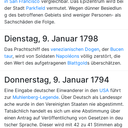
in San Francisco
vergleichbar. Das Epizentrum wird bei
der Stadt
Parkfield
vermutet. Wegen dünner Besiedlun
g des betroffenen Gebiets sind weniger Personen- als
Sachschäden die Folge.
Dienstag, 9. Januar 1798
Das Prachtschiff des
venezianischen Dogen
, der
Bucen
taur
, wird von Soldaten
Napoléons
völlig zerstört, die
den Wert des aufgetragenen
Blattgold
s überschätzen.
Donnerstag, 9. Januar 1794
Eine Eingabe deutscher Einwanderer in den
USA
führt
zur
Muhlenberg-Legende
. Über Deutsch als Landesspr
ache wurde in den Vereinigten Staaten nie abgestimmt.
Tatsächlich handelt es sich um eine Abstimmung über
einen Antrag auf Veröffentlichung von Gesetzen in deu
tscher Sprache. Dieser wird mit 42 zu 41 Stimmen abg