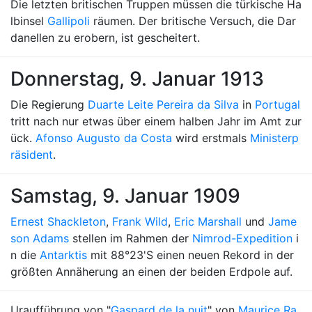
Die letzten britischen Truppen müssen die türkische Ha
lbinsel
Gallipoli
räumen. Der britische Versuch, die Dar
danellen zu erobern, ist gescheitert.
Donnerstag, 9. Januar 1913
Die Regierung
Duarte Leite Pereira da Silva
in
Portugal
tritt nach nur etwas über einem halben Jahr im Amt zur
ück.
Afonso Augusto da Costa
wird erstmals
Ministerp
räsident
.
Samstag, 9. Januar 1909
Ernest Shackleton
,
Frank Wild
,
Eric Marshall
und
Jame
son Adams
stellen im Rahmen der
Nimrod-Expedition
i
n die
Antarktis
mit 88°23'S einen neuen Rekord in der
größten Annäherung an einen der beiden Erdpole auf.
Uraufführung von "
Gaspard de la nuit
" von
Maurice Ra