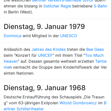
Die westlichen
Berliner Verkehrs-Betriebe (BVG)
übern
ehmen die bislang in
östlicher Regie
betriebene
S-Bahn
in Berlin (West).
Dienstag, 9. Januar 1979
Dominica
wird Mitglied in der
UNESCO
Anlässlich des
Jahres des Kindes
treten die
Bee Gees
beim "Konzert für
UNICEF
" mit ihrem Titel "
Too Much
Heaven
" auf. Dessen gesamte weltweit erzielten
Tantie
me
n vermacht die Gruppe dem Kinderhilfswerk der Ver
einten Nationen.
Dienstag, 9. Januar 1968
Deutsche Erstaufführung des Schauspiels „Die Trauun
g“ vom 63-jährigen Exilpolen
Witold Gombrowicz
im
B
erliner Schillertheater