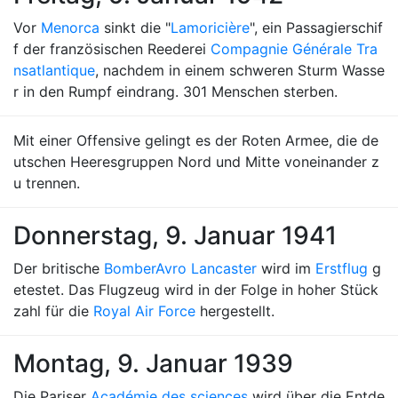
Vor
Menorca
sinkt die "
Lamoricière
", ein Passagierschif
f der französischen Reederei
Compagnie Générale Tra
nsatlantique
, nachdem in einem schweren Sturm Wasse
r in den Rumpf eindrang. 301 Menschen sterben.
Mit einer Offensive gelingt es der Roten Armee, die de
utschen Heeresgruppen Nord und Mitte voneinander z
u trennen.
Donnerstag, 9. Januar 1941
Der britische
Bomber
Avro Lancaster
wird im
Erstflug
g
etestet. Das Flugzeug wird in der Folge in hoher Stück
zahl für die
Royal Air Force
hergestellt.
Montag, 9. Januar 1939
Die Pariser
Académie des sciences
wird über die Entde