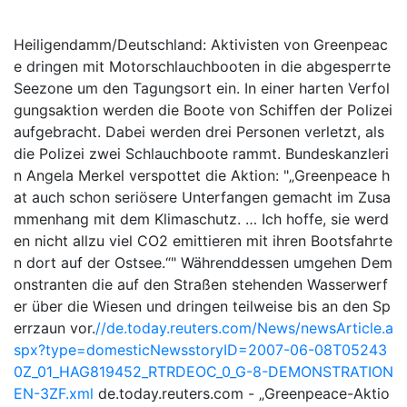
Heiligendamm/Deutschland: Aktivisten von Greenpeac
e dringen mit Motorschlauchbooten in die abgesperrte
Seezone um den Tagungsort ein. In einer harten Verfol
gungsaktion werden die Boote von Schiffen der Polizei
aufgebracht. Dabei werden drei Personen verletzt, als
die Polizei zwei Schlauchboote rammt. Bundeskanzleri
n Angela Merkel verspottet die Aktion: "„Greenpeace h
at auch schon seriösere Unterfangen gemacht im Zusa
mmenhang mit dem Klimaschutz. … Ich hoffe, sie werd
en nicht allzu viel CO2 emittieren mit ihren Bootsfahrte
n dort auf der Ostsee.“" Währenddessen umgehen Dem
onstranten die auf den Straßen stehenden Wasserwerf
er über die Wiesen und dringen teilweise bis an den Sp
errzaun vor.
//de.today.reuters.com/News/newsArticle.a
spx?type=domesticNewsstoryID=2007-06-08T05243
0Z_01_HAG819452_RTRDEOC_0_G-8-DEMONSTRATION
EN-3ZF.xml
de.today.reuters.com - „Greenpeace-Aktio