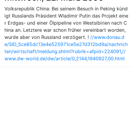
Volksrepublik China: Bei seinem Besuch in Peking künd
igt Russlands Präsident Wladimir Putin das Projekt eine
r Erdgas- und einer Ölpipeline von Westsibirien nach C
hina an. Letztere war schon früher vereinbart worden,
wurde aber von Russland verzögert. !
//www.donau.d
e/SID_5ce85dc13e4e525971ce5e27d312bd9a/nachrich
ten/wirtschaft/meldung.shtml?rubrik=afpid=224091,
//
www.dw-world.de/dw/article/0,2144,1940927,00.html