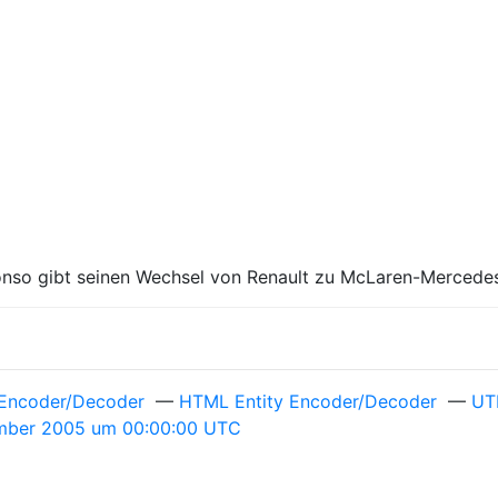
onso gibt seinen Wechsel von Renault zu McLaren-Mercedes
Encoder/Decoder
—
HTML Entity Encoder/Decoder
—
UT
mber 2005 um 00:00:00 UTC