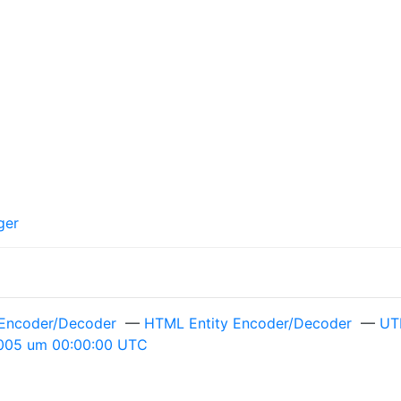
ger
Encoder/Decoder
—
HTML Entity Encoder/Decoder
—
UT
 2005 um 00:00:00 UTC