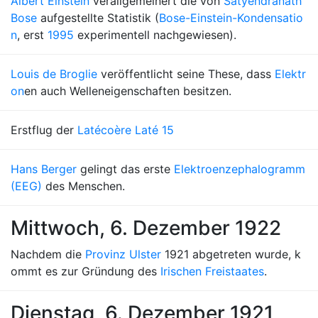
Albert Einstein
verallgemeinert die von
Satyendranath
Bose
aufgestellte Statistik (
Bose-Einstein-Kondensatio
n
, erst
1995
experimentell nachgewiesen).
Louis de Broglie
veröffentlicht seine These, dass
Elektr
on
en auch Welleneigenschaften besitzen.
Erstflug der
Latécoère Laté 15
Hans Berger
gelingt das erste
Elektroenzephalogramm
(EEG)
des Menschen.
Mittwoch, 6. Dezember 1922
Nachdem die
Provinz Ulster
1921 abgetreten wurde, k
ommt es zur Gründung des
Irischen Freistaates
.
Dienstag, 6. Dezember 1921