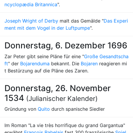
ncyclopædia Britannica
".
Joseph Wright of Derby
malt das Gemälde "
Das Experi
ment mit dem Vogel in der Luftpumpe
".
Donnerstag, 6. Dezember 1696
Zar Peter gibt seine Pläne für eine "
Große Gesandtscha
ft
" der
Bojarenduma
bekannt. Die
Bojaren
reagieren mi
t Bestürzung auf die Pläne des Zaren.
Donnerstag, 26. November
1534
(Julianischer Kalender)
Gründung von
Quito
durch spanische Siedler
Im Roman "La vie très horrifique du grand Gargantua"
erwähnt
François Rabelais
fast 300 französische
Spiel