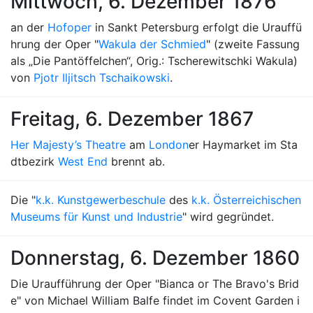
Mittwoch, 6. Dezember 1876
an der
Hofoper
in Sankt Petersburg erfolgt die Urauffü
hrung der Oper "
Wakula der Schmied
" (zweite Fassung
als „Die Pantöffelchen“, Orig.: Tscherewitschki Wakula)
von
Pjotr Iljitsch Tschaikowski
.
Freitag, 6. Dezember 1867
Her Majesty’s Theatre
am
London
er Haymarket im Sta
dtbezirk
West End
brennt ab.
Die "
k.k. Kunstgewerbeschule
des
k.k. Österreichischen
Museums für Kunst und Industrie
" wird gegründet.
Donnerstag, 6. Dezember 1860
Die Uraufführung der Oper "Bianca or The Bravo's Brid
e" von Michael William Balfe findet im Covent Garden i