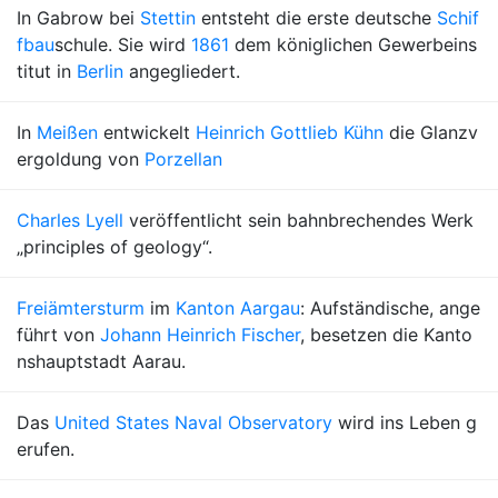
In Gabrow bei
Stettin
entsteht die erste deutsche
Schif
fbau
schule. Sie wird
1861
dem königlichen Gewerbeins
titut in
Berlin
angegliedert.
In
Meißen
entwickelt
Heinrich Gottlieb Kühn
die Glanzv
ergoldung von
Porzellan
Charles Lyell
veröffentlicht sein bahnbrechendes Werk
„principles of geology“.
Freiämtersturm
im
Kanton Aargau
: Aufständische, ange
führt von
Johann Heinrich Fischer
, besetzen die Kanto
nshauptstadt Aarau.
Das
United States Naval Observatory
wird ins Leben g
erufen.