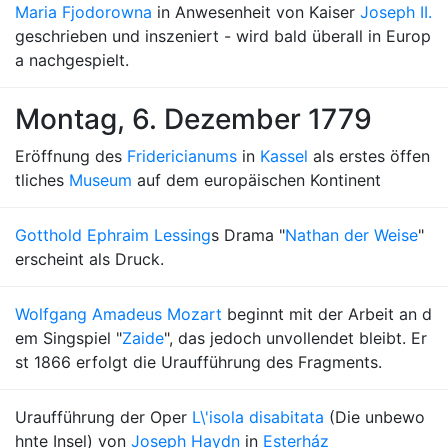
Maria Fjodorowna
in Anwesenheit von Kaiser
Joseph II.
geschrieben und inszeniert - wird bald überall in Europ
a nachgespielt.
Montag, 6. Dezember 1779
Eröffnung des
Fridericianums
in
Kassel
als erstes öffen
tliches
Museum
auf dem europäischen Kontinent
Gotthold Ephraim Lessing
s Drama "
Nathan der Weise
"
erscheint als Druck.
Wolfgang Amadeus Mozart
beginnt mit der Arbeit an d
em Singspiel "
Zaide
", das jedoch unvollendet bleibt. Er
st 1866 erfolgt die Uraufführung des Fragments.
Uraufführung der Oper
L\'isola disabitata
(Die unbewo
hnte Insel) von
Joseph Haydn
in
Esterház