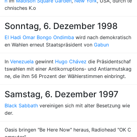
n
im
Madison Square Garden
,
New York
, USA, durch te
chnisches K.o
Sonntag, 6. Dezember 1998
El Hadi Omar Bongo Ondimba
wird nach demokratisch
en Wahlen erneut Staatspräsident von
Gabun
In
Venezuela
gewinnt
Hugo Chávez
die Präsidentschaf
tswahlen mit einer Antikorruptions- und Antiarmutskag
ne, die ihm 56 Prozent der Wählerstimmen einbringt.
Samstag, 6. Dezember 1997
Black Sabbath
vereinigen sich mit alter Besetzung wie
der.
Oasis bringen "Be Here Now" heraus, Radiohead "OK C