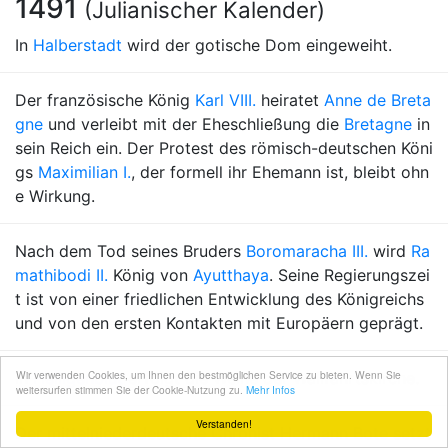
1491
(Julianischer Kalender)
In
Halberstadt
wird der gotische Dom eingeweiht.
Der französische König
Karl VIII.
heiratet
Anne de Breta
gne
und verleibt mit der Eheschließung die
Bretagne
in
sein Reich ein. Der Protest des römisch-deutschen Köni
gs
Maximilian I.
, der formell ihr Ehemann ist, bleibt ohn
e Wirkung.
Nach dem Tod seines Bruders
Boromaracha III.
wird
Ra
mathibodi II.
König von
Ayutthaya
. Seine Regierungszei
t ist von einer friedlichen Entwicklung des Königreichs
und von den ersten Kontakten mit Europäern geprägt.
Wir verwenden Cookies, um Ihnen den bestmöglichen Service zu bieten. Wenn Sie
In
Heiligenblut
erfolgt die Weihe der Wallfahrtskirche.
weitersurfen stimmen Sie der Cookie-Nutzung zu.
Mehr Infos
Verstanden!
Der mittelniederdeutsche Chronist
Hermann Bote
setzt