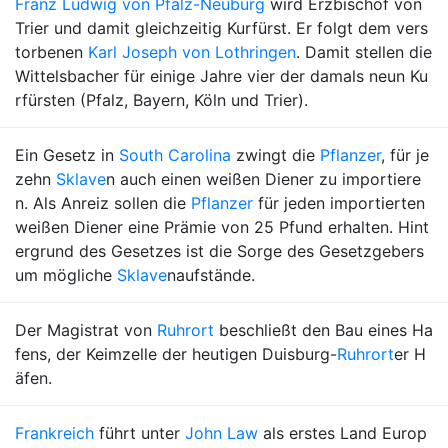
Franz Ludwig von Pfalz-Neuburg
wird Erzbischof von
Trier und damit gleichzeitig Kurfürst. Er folgt dem vers
torbenen
Karl Joseph von Lothringen
. Damit stellen die
Wittelsbacher für einige Jahre vier der damals neun Ku
rfürsten (Pfalz, Bayern, Köln und Trier).
Ein Gesetz in
South Carolina
zwingt die
Pflanzer
, für je
zehn
Sklave
n auch einen weißen Diener zu importiere
n. Als Anreiz sollen die
Pflanzer
für jeden importierten
weißen Diener eine Prämie von 25 Pfund erhalten. Hint
ergrund des Gesetzes ist die Sorge des Gesetzgebers
um mögliche
Sklave
naufstände.
Der Magistrat von
Ruhrort
beschließt den Bau eines Ha
fens, der Keimzelle der heutigen Duisburg-
Ruhrort
er H
äfen.
Frankreich
führt unter
John Law
als erstes Land Europ