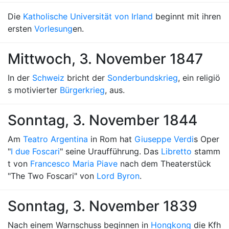
Die
Katholische Universität von Irland
beginnt mit ihren
ersten
Vorlesung
en.
Mittwoch, 3. November 1847
In der
Schweiz
bricht der
Sonderbundskrieg
, ein religiö
s motivierter
Bürgerkrieg
, aus.
Sonntag, 3. November 1844
Am
Teatro Argentina
in Rom hat
Giuseppe Verdi
s Oper
"
I due Foscari
" seine Uraufführung. Das
Libretto
stamm
t von
Francesco Maria Piave
nach dem Theaterstück
"The Two Foscari" von
Lord Byron
.
Sonntag, 3. November 1839
Nach einem Warnschuss beginnen in
Hongkong
die Kfh