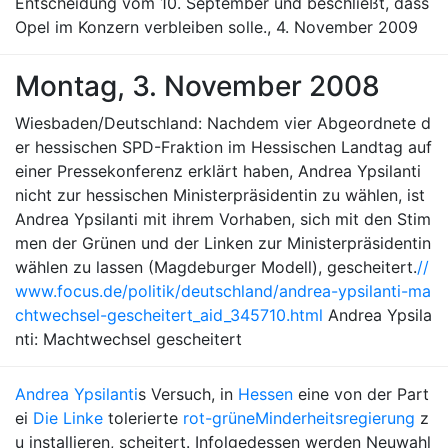
Entscheidung vom 10. September und beschließt, dass
Opel im Konzern verbleiben solle., 4. November 2009
Montag, 3. November 2008
Wiesbaden/Deutschland: Nachdem vier Abgeordnete d
er hessischen SPD-Fraktion im Hessischen Landtag auf
einer Pressekonferenz erklärt haben, Andrea Ypsilanti
nicht zur hessischen Ministerpräsidentin zu wählen, ist
Andrea Ypsilanti mit ihrem Vorhaben, sich mit den Stim
men der Grünen und der Linken zur Ministerpräsidentin
wählen zu lassen (Magdeburger Modell), gescheitert.
//
www.focus.de/politik/deutschland/andrea-ypsilanti-ma
chtwechsel-gescheitert_aid_345710.html
Andrea Ypsila
nti: Machtwechsel gescheitert
Andrea Ypsilanti
s Versuch, in
Hessen
eine von der Part
ei
Die Linke
tolerierte
rot-grüne
Minderheitsregierung
z
u installieren, scheitert. Infolgedessen werden Neuwahl