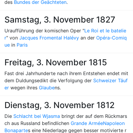
des
Bundes der Geächteten
.
Samstag, 3. November 1827
Uraufführung der komischen Oper "
Le Roi et le batelie
r
" von
Jacques Fromental Halévy
an der
Opéra-Comiq
ue
in
Paris
Freitag, 3. November 1815
Fast drei Jahrhunderte nach ihrem Entstehen endet mit
dem Duldungsedikt die Verfolgung der
Schweizer Täuf
er
wegen ihres
Glaube
ns.
Dienstag, 3. November 1812
Die
Schlacht bei Wjasma
bringt der auf dem Rückmars
ch aus Russland befindlichen
Grande Armée
Napoleon
Bonaparte
s eine Niederlage gegen besser motivierte r