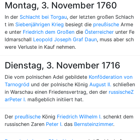
Montag, 3. November 1760
In der
Schlacht bei Torgau
, der letzten großen Schlach
t im
Siebenjährigen Krieg
besiegt die
preußische
Arme
e unter
Friedrich dem Großen
die
Österreicher
unter Fe
ldmarschall
Leopold Joseph Graf Daun
, muss aber sch
were Verluste in Kauf nehmen.
Dienstag, 3. November 1716
Die vom polnischen Adel gebildete
Konföderation von
Tarnogród
und der polnische König
August II.
schließen
in Warschau einen Friedensvertrag, den der
russische
Z
ar
Peter I.
maßgeblich initiiert hat.
Der
preußische
König
Friedrich Wilhelm I.
schenkt dem
russischen Zaren
Peter I.
das
Bernsteinzimmer
.