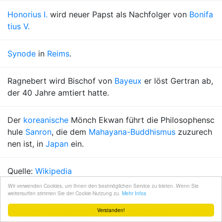
Honorius I.
wird neuer Papst als Nachfolger von
Bonifa
tius V.
Synode
in
Reims
.
Ragnebert wird Bischof von
Bayeux
er löst Gertran ab,
der 40 Jahre amtiert hatte.
Der
koreanische
Mönch Ekwan führt die Philosophensc
hule
Sanron
, die dem
Mahayana-Buddhismus
zuzurech
nen ist, in
Japan
ein.
Quelle:
Wikipedia
Wir verwenden Cookies, um Ihnen den bestmöglichen Service zu bieten. Wenn Sie
weitersurfen stimmen Sie der Cookie-Nutzung zu.
Mehr Infos
EN
—
Impressum
—
Datenschutz
—
URL
Encoder/Decoder
—
HTML Entity Encoder/Decoder
Verstanden!