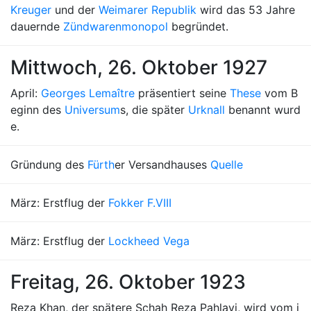
Kreuger
und der
Weimarer Republik
wird das 53 Jahre
dauernde
Zündwarenmonopol
begründet.
Mittwoch, 26. Oktober 1927
April:
Georges Lemaître
präsentiert seine
These
vom B
eginn des
Universum
s, die später
Urknall
benannt wurd
e.
Gründung des
Fürth
er Versandhauses
Quelle
März: Erstflug der
Fokker F.VIII
März: Erstflug der
Lockheed Vega
Freitag, 26. Oktober 1923
Reza Khan, der spätere Schah Reza Pahlavi, wird vom i