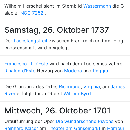
Wilhelm Herschel sieht im Sternbild
Wassermann
die G
alaxie "
NGC 7252
".
Samstag, 26. Oktober 1737
Der
Lachsfangstreit
zwischen Frankreich und der Eidg
enossenschaft wird beigelegt.
Francesco III. d’Este
wird nach dem Tod seines Vaters
Rinaldo d’Este
Herzog von
Modena
und
Reggio
.
Die Gründung des Ortes
Richmond
,
Virginia
, am
James
River
erfolgt durch Oberst
William Byrd II.
Mittwoch, 26. Oktober 1701
Uraufführung der Oper
Die wunderschöne Psyche
von
Reinhard Keiser
am
Theater am Gänsemarkt
in
Hambur