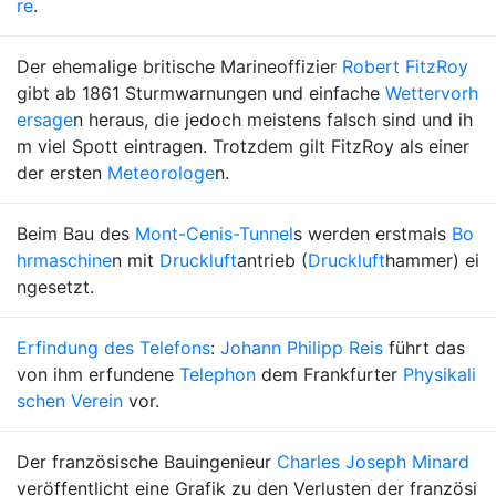
re
.
Der ehemalige britische Marineoffizier
Robert FitzRoy
gibt ab 1861 Sturmwarnungen und einfache
Wettervorh
ersage
n heraus, die jedoch meistens falsch sind und ih
m viel Spott eintragen. Trotzdem gilt FitzRoy als einer
der ersten
Meteorologe
n.
Beim Bau des
Mont-Cenis-Tunnel
s werden erstmals
Bo
hrmaschine
n mit
Druckluft
antrieb (
Druckluft
hammer) ei
ngesetzt.
Erfindung des Telefons
:
Johann Philipp Reis
führt das
von ihm erfundene
Telephon
dem Frankfurter
Physikali
schen Verein
vor.
Der französische Bauingenieur
Charles Joseph Minard
veröffentlicht eine Grafik zu den Verlusten der französi