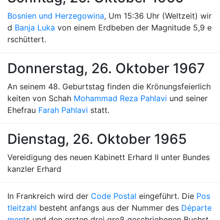
Bosnien und Herzegowina
, Um 15:36 Uhr (Weltzeit) wir
d
Banja Luka
von einem Erdbeben der Magnitude 5,9 e
rschüttert.
Donnerstag, 26. Oktober 1967
An seinem 48. Geburtstag finden die Krönungsfeierlich
keiten von Schah
Mohammad Reza Pahlavi
und seiner
Ehefrau
Farah Pahlavi
statt.
Dienstag, 26. Oktober 1965
Vereidigung des neuen Kabinett Erhard II unter Bundes
kanzler Erhard
In Frankreich wird der
Code Postal
eingeführt. Die
Pos
tleitzahl
besteht anfangs aus der Nummer des
Départe
ment
s und den ersten drei groß geschriebenen Buchst