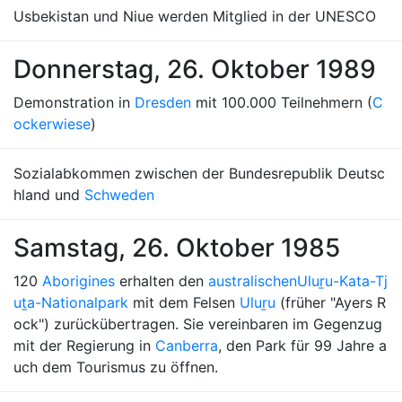
Usbekistan und Niue werden Mitglied in der UNESCO
Donnerstag, 26. Oktober 1989
Demonstration in
Dresden
mit 100.000 Teilnehmern (
C
ockerwiese
)
Sozialabkommen zwischen der Bundesrepublik Deutsc
hland und
Schweden
Samstag, 26. Oktober 1985
120
Aborigines
erhalten den
australischen
Uluṟu-Kata-Tj
uṯa-Nationalpark
mit dem Felsen
Uluṟu
(früher "Ayers R
ock") zurückübertragen. Sie vereinbaren im Gegenzug
mit der Regierung in
Canberra
, den Park für 99 Jahre a
uch dem Tourismus zu öffnen.