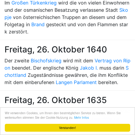
Im
Großen Türkenkrieg
wird die von vielen Einwohnern
und der osmanischen Besatzung verlassene Stadt
Sko
pje
von österreichischen Truppen an diesem und dem
Folgetag in
Brand
gesteckt und von den Flammen star
k zerstört.
Freitag, 26. Oktober 1640
Der zweite
Bischofskrieg
wird mit dem
Vertrag von Rip
on
beendet. Der englische König
Jakob I.
muss darin
S
chottland
Zugeständnisse gewähren, die ihm Konflikte
mit dem einberufenen
Langen Parlament
bereiten.
Freitag, 26. Oktober 1635
27. Oktober
:
Vertrag von Saint-Germain-en-Laye
zwisc
Wir verwenden Cookies, um Ihnen den bestmöglichen Service zu bieten. Wenn Sie
weitersurfen stimmen Sie der Cookie-Nutzung zu.
Mehr Infos
hen
Ludwig XIII.
und
Bernhard von Sachsen-Weimar
Verstanden!