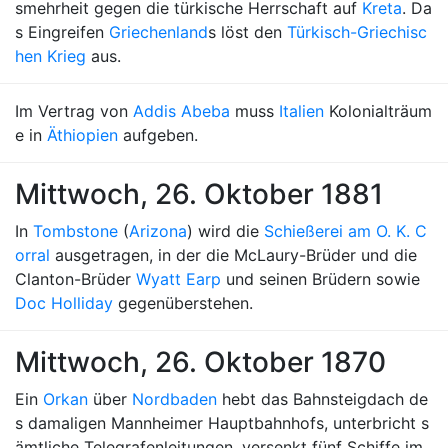
smehrheit gegen die türkische Herrschaft auf
Kreta
. Da
s Eingreifen
Griechenland
s löst den
Türkisch-Griechisc
hen Krieg
aus.
Im Vertrag von
Addis Abeba
muss
Italien
Kolonialträum
e in
Äthiopien
aufgeben.
Mittwoch, 26. Oktober 1881
In
Tombstone
(
Arizona
) wird die
Schießerei am O. K. C
orral
ausgetragen, in der die McLaury-Brüder und die
Clanton-Brüder
Wyatt Earp
und seinen Brüdern sowie
Doc Holliday
gegenüberstehen.
Mittwoch, 26. Oktober 1870
Ein
Orkan
über
Nordbaden
hebt das Bahnsteigdach de
s damaligen Mannheimer Hauptbahnhofs, unterbricht s
ämtliche Telegrafenleitungen, versenkt fünf Schiffe im