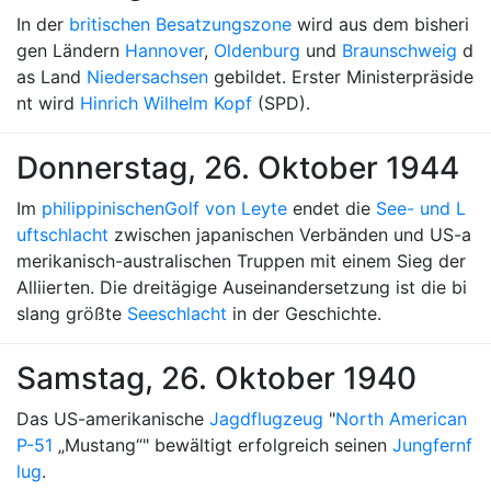
In der
britischen Besatzungszone
wird aus dem bisheri
gen Ländern
Hannover
,
Oldenburg
und
Braunschweig
d
as Land
Niedersachsen
gebildet. Erster Ministerpräside
nt wird
Hinrich Wilhelm Kopf
(SPD).
Donnerstag, 26. Oktober 1944
Im
philippinischen
Golf von Leyte
endet die
See- und L
uftschlacht
zwischen japanischen Verbänden und US-a
merikanisch-australischen Truppen mit einem Sieg der
Alliierten. Die dreitägige Auseinandersetzung ist die bi
slang größte
Seeschlacht
in der Geschichte.
Samstag, 26. Oktober 1940
Das US-amerikanische
Jagdflugzeug
"
North American
P-51
„Mustang“" bewältigt erfolgreich seinen
Jungfernf
lug
.