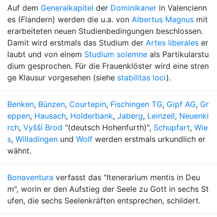
Auf dem
Generalkapitel
der
Dominikaner
in Valencienn
es (Flandern) werden die u.a. von
Albertus Magnus
mit
erarbeiteten neuen Studienbedingungen beschlossen.
Damit wird erstmals das Studium der
Artes liberales
er
laubt und von einem
Studium solemne
als Partikularstu
dium gesprochen. Für die Frauenklöster wird eine stren
ge Klausur vorgesehen (siehe
stabilitas loci
).
Benken
,
Bünzen
,
Courtepin
,
Fischingen TG
,
Gipf AG
,
Gr
eppen
,
Hausach
,
Holderbank
,
Jaberg
,
Leinzell
,
Neuenki
rch
,
Vyšší Brod
"(deutsch Hohenfurth)",
Schupfart
,
Wie
s
,
Willadingen
und
Wolf
werden erstmals urkundlich er
wähnt.
Bonaventura
verfasst das "Itenerarium mentis in Deu
m", worin er den Aufstieg der Seele zu Gott in sechs St
ufen, die sechs Seelenkräften entsprechen, schildert.