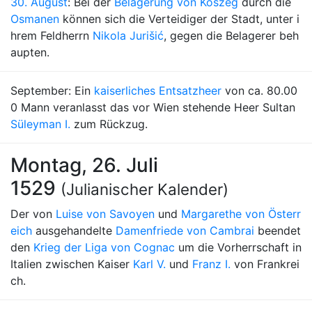
30. August
: Bei der
Belagerung von Kőszeg
durch die
Osmanen
können sich die Verteidiger der Stadt, unter i
hrem Feldherrn
Nikola Jurišić
, gegen die Belagerer beh
aupten.
September: Ein
kaiserliches Entsatzheer
von ca. 80.00
0 Mann veranlasst das vor Wien stehende Heer Sultan
Süleyman I.
zum Rückzug.
Montag, 26. Juli
1529
(Julianischer Kalender)
Der von
Luise von Savoyen
und
Margarethe von Österr
eich
ausgehandelte
Damenfriede von Cambrai
beendet
den
Krieg der Liga von Cognac
um die Vorherrschaft in
Italien zwischen Kaiser
Karl V.
und
Franz I.
von Frankrei
ch.