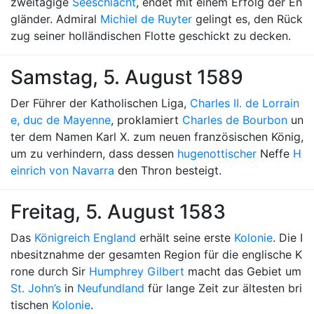
zweitägige
Seeschlacht
, endet mit einem Erfolg der En
gländer. Admiral
Michiel de Ruyter
gelingt es, den Rück
zug seiner holländischen Flotte geschickt zu decken.
Samstag, 5. August 1589
Der Führer der Katholischen Liga,
Charles II. de Lorrain
e, duc de Mayenne
, proklamiert
Charles de Bourbon
un
ter dem Namen Karl X. zum neuen französischen König,
um zu verhindern, dass dessen
hugenottischer
Neffe
H
einrich von Navarra
den Thron besteigt.
Freitag, 5. August 1583
Das
Königreich England
erhält seine erste
Kolonie
. Die I
nbesitznahme der gesamten Region für die englische K
rone durch Sir
Humphrey Gilbert
macht das Gebiet um
St. John’s
in
Neufundland
für lange Zeit zur ältesten bri
tischen
Kolonie
.