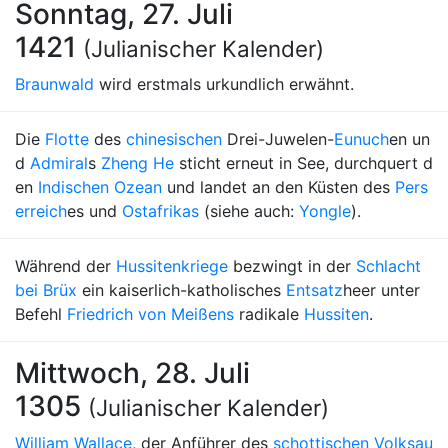
Sonntag, 27. Juli
1421
(Julianischer Kalender)
Braunwald
wird erstmals urkundlich erwähnt.
Die
Flotte
des
chinesischen
Drei-Juwelen-
Eunuch
en un
d
Admiral
s
Zheng He
sticht erneut in See, durchquert d
en
Indischen Ozean
und landet an den Küsten des
Pers
erreich
es und
Ostafrikas
(siehe auch:
Yongle
).
Während der
Hussitenkriege
bezwingt in der
Schlacht
bei Brüx
ein kaiserlich-katholisches
Entsatz
heer unter
Befehl
Friedrich von Meißens
radikale
Hussiten
.
Mittwoch, 28. Juli
1305
(Julianischer Kalender)
William Wallace
, der Anführer des
schottischen Volksau