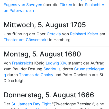
Eugens von Savoyen
über die
Türken
in der
Schlacht v
on Peterwardein
Mittwoch, 5. August 1705
Uraufführung der Oper
Octavia
von
Reinhard Keiser
am
Theater am Gänsemarkt
in Hamburg
Montag, 5. August 1680
Von
Frankreich
s König
Ludwig XIV.
stammt der Auftrag
zum Bau der Festung
Saarlouis
, deren
Grundsteinlegun
g
durch
Thomas de Choisy
und Pater Coelestin aus St.
Dié erfolgt.
Donnerstag, 5. August 1666
Der
St. James’s Day Fight
"(Tweedagse Zeeslag)", eine