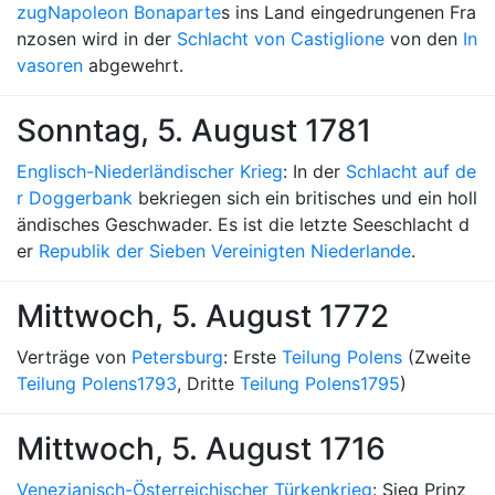
zug
Napoleon Bonaparte
s ins Land eingedrungenen Fra
nzosen wird in der
Schlacht von Castiglione
von den
In
vasoren
abgewehrt.
Sonntag, 5. August 1781
Englisch-Niederländischer Krieg
: In der
Schlacht auf de
r Doggerbank
bekriegen sich ein britisches und ein holl
ändisches Geschwader. Es ist die letzte Seeschlacht d
er
Republik der Sieben Vereinigten Niederlande
.
Mittwoch, 5. August 1772
Verträge von
Petersburg
: Erste
Teilung Polens
(Zweite
Teilung Polens
1793
, Dritte
Teilung Polens
1795
)
Mittwoch, 5. August 1716
Venezianisch-Österreichischer Türkenkrieg
: Sieg Prinz