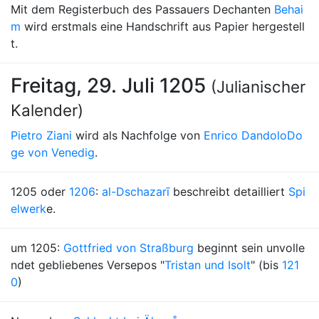
Mit dem Registerbuch des Passauers Dechanten
Behai
m
wird erstmals eine Handschrift aus Papier hergestell
t.
Freitag, 29. Juli 1205
(Julianischer
Kalender)
Pietro Ziani
wird als Nachfolge von
Enrico Dandolo
Do
ge von Venedig
.
1205 oder
1206
:
al-Dschazarī
beschreibt detailliert
Spi
elwerk
e.
um 1205:
Gottfried von Straßburg
beginnt sein unvolle
ndet gebliebenes Versepos "
Tristan und Isolt
" (bis
121
0
)