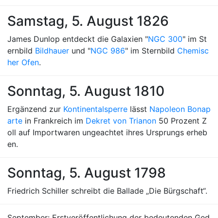
Samstag, 5. August 1826
James Dunlop entdeckt die Galaxien "
NGC 300
" im St
ernbild
Bildhauer
und "
NGC 986
" im Sternbild
Chemisc
her Ofen
.
Sonntag, 5. August 1810
Ergänzend zur
Kontinentalsperre
lässt
Napoleon Bonap
arte
in Frankreich im
Dekret von Trianon
50 Prozent Z
oll auf Importwaren ungeachtet ihres Ursprungs erheb
en.
Sonntag, 5. August 1798
Friedrich Schiller schreibt die Ballade „Die Bürgschaft“.
September: Erstveröffentlichung der bedeutenden Ged