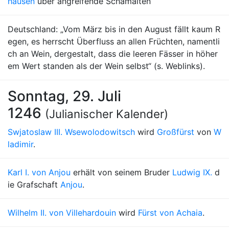
hausen
über angreifende Schamaiten
Deutschland: „Vom März bis in den August fällt kaum R
egen, es herrscht Überfluss an allen Früchten, namentli
ch an Wein, dergestalt, dass die leeren Fässer in höher
em Wert standen als der Wein selbst“ (s. Weblinks).
Sonntag, 29. Juli
1246
(Julianischer Kalender)
Swjatoslaw III. Wsewolodowitsch
wird
Großfürst
von
W
ladimir
.
Karl I. von Anjou
erhält von seinem Bruder
Ludwig IX.
d
ie Grafschaft
Anjou
.
Wilhelm II. von Villehardouin
wird
Fürst von Achaia
.