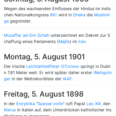
Wegen des wachsenden Einflusses der Hindus im Indis
chen Nationalkongress
INC
wird in
Dhaka
die
Muslimli
ga
gegründet.
Muzaffar ad-Din Schah
unterzeichnet ein Dekret zur S
chaffung eines Parlaments (
Majlis
) im
Iran
.
Montag, 5. August 1901
Der irische
Leichtathlet
Peter O’Connor
springt in Dubli
n 7,61 Meter weit. Er wird später daher erster
Weitsprin
ger
in der Weltrekordliste der
IAAF
.
Freitag, 5. August 1898
In der
Enzyklika
"
Spesse volte
" ruft Papst
Leo XIII.
den
Klerus
in Italien auf, dem Unterdrücken katholischer Ins