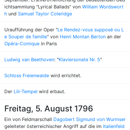
ichtsammlung "Lyrical Ballads" von
William Wordswort
h
und
Samuel Taylor Coleridge
Uraufführung der Oper "
Le Rendez-vous supposé ou L
e Souper de famille
" von
Henri Montan Berton
an der
Opéra-Comique
in Paris
Ludwig van Beethoven
: "
Klaviersonate Nr. 5
"
Schloss Freienwalde
wird errichtet.
Der
Lili-Tempel
wird erbaut.
Freitag, 5. August 1796
Ein von Feldmarschall
Dagobert Sigmund von Wurmser
geleiteter österreichischer Angriff auf die im
Italienfeld