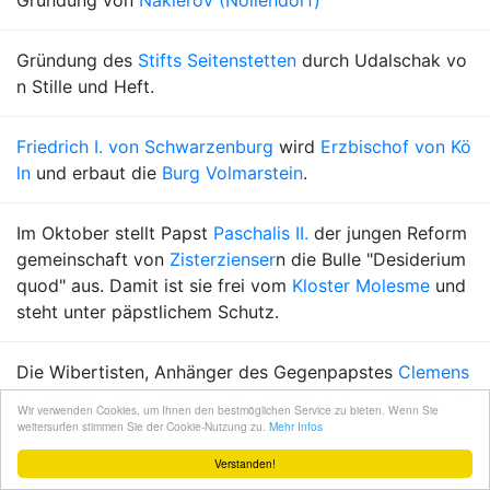
Gründung von
Nakléřov (Nollendorf)
Gründung des
Stifts Seitenstetten
durch Udalschak vo
n Stille und Heft.
Friedrich I. von Schwarzenburg
wird
Erzbischof von Kö
ln
und erbaut die
Burg Volmarstein
.
Im Oktober stellt Papst
Paschalis II.
der jungen Reform
gemeinschaft von
Zisterzienser
n die Bulle "Desiderium
quod" aus. Damit ist sie frei vom
Kloster Molesme
und
steht unter päpstlichem Schutz.
Die Wibertisten, Anhänger des Gegenpapstes
Clemens
III.
, wählen nach dessen Tod
Theodoricus
zu seinem Na
Wir verwenden Cookies, um Ihnen den bestmöglichen Service zu bieten. Wenn Sie
chfolger und neuen Gegenpapst.
weitersurfen stimmen Sie der Cookie-Nutzung zu.
Mehr Infos
Verstanden!
Um 1100: Gründung des Bistum Färöer