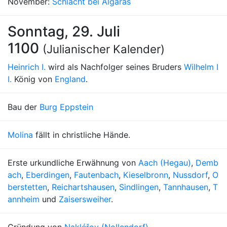
November:
Schlacht bei Älgarås
Sonntag, 29. Juli
1100
(Julianischer Kalender)
Heinrich I.
wird als Nachfolger seines Bruders
Wilhelm I
I.
König von
England
.
Bau der
Burg Eppstein
Molina
fällt in christliche Hände.
Erste urkundliche Erwähnung von
Aach (Hegau)
,
Demb
ach
,
Eberdingen
,
Fautenbach
,
Kieselbronn
,
Nussdorf
,
O
berstetten
,
Reichartshausen
,
Sindlingen
,
Tannhausen
,
T
annheim
und
Zaisersweiher
.