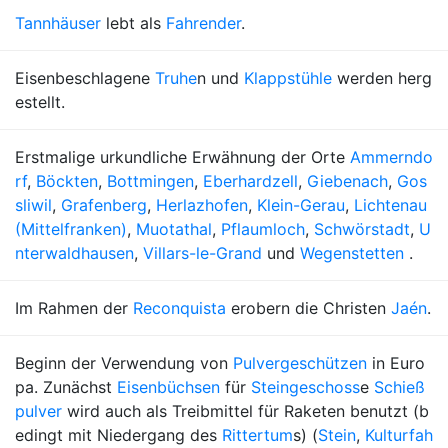
Tannhäuser
lebt als
Fahrender
.
Eisenbeschlagene
Truhe
n und
Klappstühle
werden herg
estellt.
Erstmalige urkundliche Erwähnung der Orte
Ammerndo
rf
,
Böckten
,
Bottmingen
,
Eberhardzell
,
Giebenach
,
Gos
sliwil
,
Grafenberg
,
Herlazhofen
,
Klein-Gerau
,
Lichtenau
(Mittelfranken)
,
Muotathal
,
Pflaumloch
,
Schwörstadt
,
U
nterwaldhausen
,
Villars-le-Grand
und
Wegenstetten
.
Im Rahmen der
Reconquista
erobern die Christen
Jaén
.
Beginn der Verwendung von
Pulvergeschützen
in Euro
pa. Zunächst
Eisenbüchsen
für
Steingeschoss
e
Schieß
pulver
wird auch als Treibmittel für Raketen benutzt (b
edingt mit Niedergang des
Rittertum
s) (
Stein
,
Kulturfah