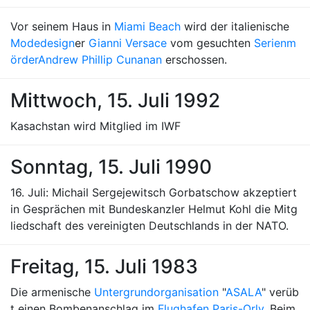
Vor seinem Haus in
Miami Beach
wird der italienische
Modedesign
er
Gianni Versace
vom gesuchten
Serienm
örder
Andrew Phillip Cunanan
erschossen.
Mittwoch, 15. Juli 1992
Kasachstan wird Mitglied im IWF
Sonntag, 15. Juli 1990
16. Juli: Michail Sergejewitsch Gorbatschow akzeptiert
in Gesprächen mit Bundeskanzler Helmut Kohl die Mitg
liedschaft des vereinigten Deutschlands in der NATO.
Freitag, 15. Juli 1983
Die armenische
Untergrundorganisation
"
ASALA
" verüb
t einen Bombenanschlag im
Flughafen Paris-Orly
. Beim