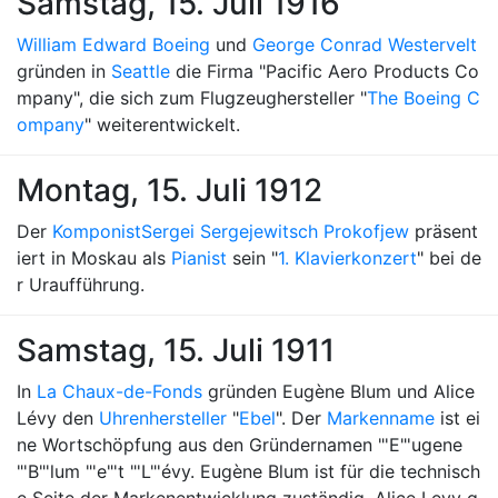
Samstag, 15. Juli 1916
William Edward Boeing
und
George Conrad Westervelt
gründen in
Seattle
die Firma "Pacific Aero Products Co
mpany", die sich zum Flugzeughersteller "
The Boeing C
ompany
" weiterentwickelt.
Montag, 15. Juli 1912
Der
Komponist
Sergei Sergejewitsch Prokofjew
präsent
iert in Moskau als
Pianist
sein "
1. Klavierkonzert
" bei de
r Uraufführung.
Samstag, 15. Juli 1911
In
La Chaux-de-Fonds
gründen Eugène Blum und Alice
Lévy den
Uhrenhersteller
"
Ebel
". Der
Markenname
ist ei
ne Wortschöpfung aus den Gründernamen "'E"'ugene
"'B"'lum "'e"'t "'L"'évy. Eugène Blum ist für die technisch