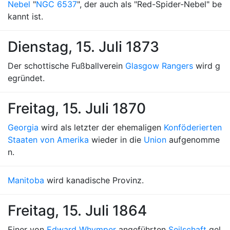
Nebel
"
NGC 6537
", der auch als "Red-Spider-Nebel" be
kannt ist.
Dienstag, 15. Juli 1873
Der schottische Fußballverein
Glasgow Rangers
wird g
egründet.
Freitag, 15. Juli 1870
Georgia
wird als letzter der ehemaligen
Konföderierten
Staaten von Amerika
wieder in die
Union
aufgenomme
n.
Manitoba
wird kanadische Provinz.
Freitag, 15. Juli 1864
Einer von
Edward Whymper
angeführten
Seilschaft
gel