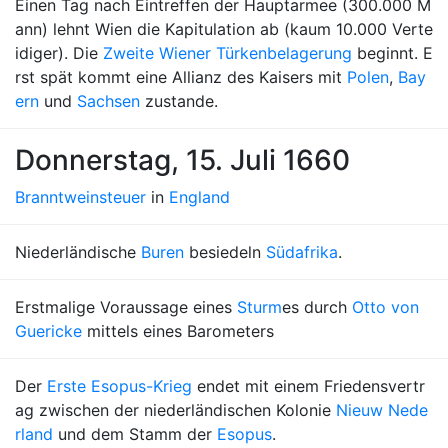
Einen Tag nach Eintreffen der Hauptarmee (300.000 M
ann) lehnt Wien die Kapitulation ab (kaum 10.000 Verte
idiger). Die
Zweite Wiener Türkenbelagerung
beginnt. E
rst spät kommt eine Allianz des Kaisers mit
Polen
,
Bay
ern
und
Sachsen
zustande.
Donnerstag, 15. Juli 1660
Branntweinsteuer
in
England
Niederländische
Buren
besiedeln
Südafrika
.
Erstmalige Voraussage eines
Sturm
es durch
Otto von
Guericke
mittels eines Barometers
Der
Erste Esopus-Krieg
endet mit einem Friedensvertr
ag zwischen der niederländischen Kolonie
Nieuw Nede
rland
und dem Stamm der
Esopus
.