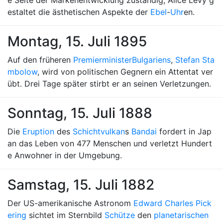
e Seite der Markenentwicklung zuständig, Alice Levy g
estaltet die ästhetischen Aspekte der
Ebel
-
Uhr
en.
Montag, 15. Juli 1895
Auf den früheren
Premierminister
Bulgariens
,
Stefan Sta
mbolow
, wird von politischen Gegnern ein Attentat ver
übt. Drei Tage später stirbt er an seinen Verletzungen.
Sonntag, 15. Juli 1888
Die
Eruption
des
Schichtvulkan
s
Bandai
fordert in Jap
an das Leben von 477 Menschen und verletzt Hundert
e Anwohner in der Umgebung.
Samstag, 15. Juli 1882
Der US-amerikanische Astronom
Edward Charles Pick
ering
sichtet im Sternbild
Schütze
den
planetarischen