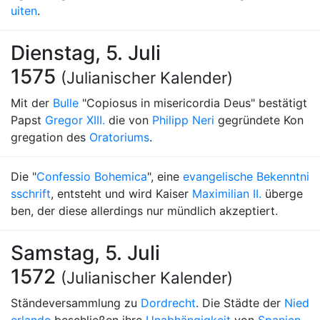
uiten
.
Dienstag, 5. Juli
1575
(Julianischer Kalender)
Mit der
Bulle
"Copiosus in misericordia Deus" bestätigt
Papst
Gregor XIII.
die von
Philipp Neri
gegründete Kon
gregation des
Oratoriums
.
Die "
Confessio Bohemica
", eine
evangelische Bekenntni
sschrift
, entsteht und wird Kaiser
Maximilian II.
überge
ben, der diese allerdings nur mündlich akzeptiert.
Samstag, 5. Juli
1572
(Julianischer Kalender)
Ständeversammlung zu
Dordrecht
. Die Städte der
Nied