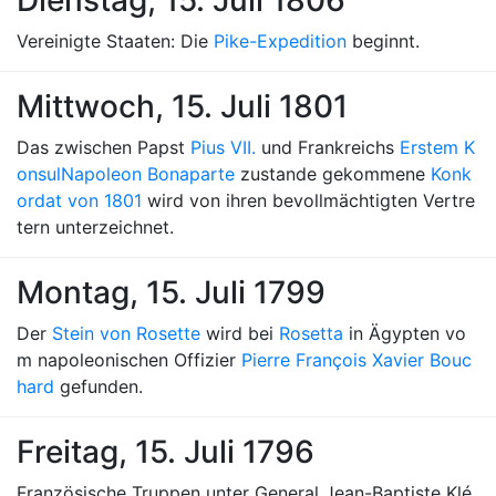
Dienstag, 15. Juli 1806
Vereinigte Staaten: Die
Pike-Expedition
beginnt.
Mittwoch, 15. Juli 1801
Das zwischen Papst
Pius VII.
und Frankreichs
Erstem K
onsul
Napoleon Bonaparte
zustande gekommene
Konk
ordat von 1801
wird von ihren bevollmächtigten Vertre
tern unterzeichnet.
Montag, 15. Juli 1799
Der
Stein von Rosette
wird bei
Rosetta
in Ägypten vo
m napoleonischen Offizier
Pierre François Xavier Bouc
hard
gefunden.
Freitag, 15. Juli 1796
Französische Truppen unter General Jean-Baptiste Klé