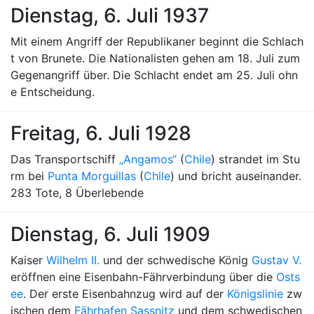
Dienstag, 6. Juli 1937
Mit einem Angriff der Republikaner beginnt die Schlach
t von Brunete. Die Nationalisten gehen am 18. Juli zum
Gegenangriff über. Die Schlacht endet am 25. Juli ohn
e Entscheidung.
Freitag, 6. Juli 1928
Das Transportschiff
„Angamos“
(
Chile
) strandet im Stu
rm bei
Punta Morguillas
(
Chile
) und bricht auseinander.
283 Tote, 8 Überlebende
Dienstag, 6. Juli 1909
Kaiser
Wilhelm II.
und der schwedische König
Gustav V.
eröffnen eine Eisenbahn-Fährverbindung über die
Osts
ee
. Der erste Eisenbahnzug wird auf der
Königslinie
zw
ischen dem
Fährhafen Sassnitz
und dem schwedischen