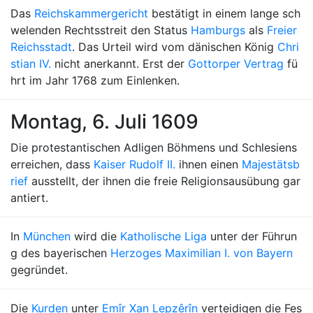
Das
Reichskammergericht
bestätigt in einem lange sch
welenden Rechtsstreit den Status
Hamburgs
als
Freier
Reichsstadt
. Das Urteil wird vom dänischen König
Chri
stian IV.
nicht anerkannt. Erst der
Gottorper Vertrag
fü
hrt im Jahr 1768 zum Einlenken.
Montag, 6. Juli 1609
Die protestantischen Adligen Böhmens und Schlesiens
erreichen, dass
Kaiser Rudolf II.
ihnen einen
Majestätsb
rief
ausstellt, der ihnen die freie Religionsausübung gar
antiert.
In
München
wird die
Katholische Liga
unter der Führun
g des bayerischen
Herzoges Maximilian I. von Bayern
gegründet.
Die
Kurden
unter
Emîr Xan Lepzêrîn
verteidigen die Fes