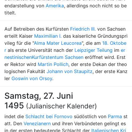
endarstellung von
Amerika
, allerdings noch nicht so be
titelt.
Auf Betreiben des Kurfürsten
Friedrich III.
von Sachsen
erteilt Kaiser
Maximilian I.
das kaiserliche Gründungspri
vileg für die "
Alma Mater Leucorea
", die am
18. Oktobe
r
als erste Universität nach der
Leipziger Teilung
im
er
nestinischen
Kurfürstentum Sachsen
eröffnet wird. Erst
er Rektor wird
Martin Pollich
, der erste Dekan der theo
logischen Fakultät
Johann von Staupitz
, der erste Kanz
ler
Goswin von Orsoy
.
Samstag, 27. Juni
1495
(Julianischer Kalender)
indet die
Schlacht bei Fornovo
südöstlich von
Parma
st
att. Den
Venezianern
und ihren Verbündeten gelingt es
in der ersten bedeutende Schlacht der
Italienischen Kri