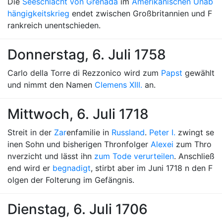
Die
Seeschlacht von Grenada
im
Amerikanischen Unab
hängigkeitskrieg
endet zwischen Großbritannien und F
rankreich unentschieden.
Donnerstag, 6. Juli 1758
Carlo della Torre di Rezzonico wird zum
Papst
gewählt
und nimmt den Namen
Clemens XIII.
an.
Mittwoch, 6. Juli 1718
Streit in der
Zar
enfamilie in
Russland
.
Peter I.
zwingt se
inen Sohn und bisherigen Thronfolger
Alexei
zum Thro
nverzicht und lässt ihn
zum Tode verurteilen
. Anschließ
end wird er
begnadigt
, stirbt aber im Juni 1718 n den F
olgen der Folterung im Gefängnis.
Dienstag, 6. Juli 1706