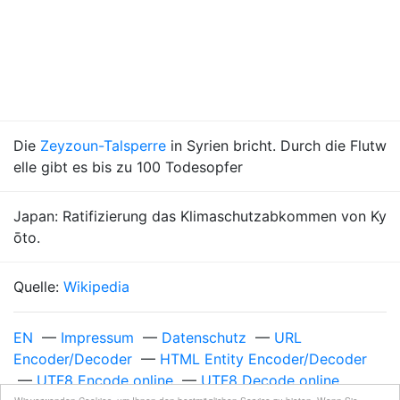
Die
Zeyzoun-Talsperre
in Syrien bricht. Durch die Flutw
elle gibt es bis zu 100 Todesopfer
Japan: Ratifizierung das Klimaschutzabkommen von Ky
ōto.
Quelle:
Wikipedia
EN
—
Impressum
—
Datenschutz
—
URL
Encoder/Decoder
—
HTML Entity Encoder/Decoder
—
UTF8 Encode online
—
UTF8 Decode online