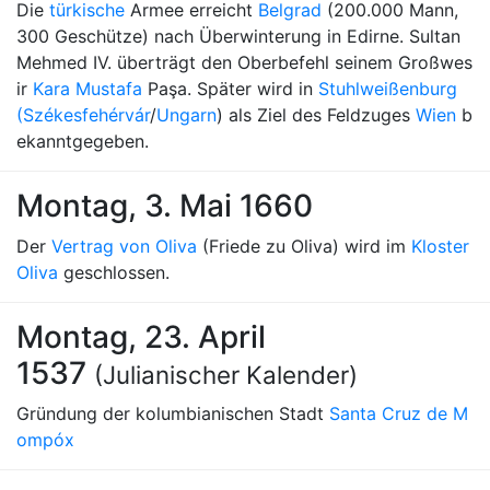
Die
türkische
Armee erreicht
Belgrad
(200.000 Mann,
300 Geschütze) nach Überwinterung in Edirne. Sultan
Mehmed IV. überträgt den Oberbefehl seinem Großwes
ir
Kara Mustafa
Paşa. Später wird in
Stuhlweißenburg
(Székesfehérvár
/
Ungarn
) als Ziel des Feldzuges
Wien
b
ekanntgegeben.
Montag, 3. Mai 1660
Der
Vertrag von Oliva
(Friede zu Oliva) wird im
Kloster
Oliva
geschlossen.
Montag, 23. April
1537
(Julianischer Kalender)
Gründung der kolumbianischen Stadt
Santa Cruz de M
ompóx