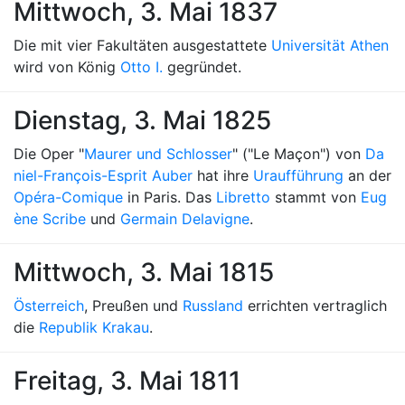
Mittwoch, 3. Mai 1837
Die mit vier Fakultäten ausgestattete
Universität Athen
wird von König
Otto I.
gegründet.
Dienstag, 3. Mai 1825
Die Oper "
Maurer und Schlosser
" ("Le Maçon") von
Da
niel-François-Esprit Auber
hat ihre
Uraufführung
an der
Opéra-Comique
in Paris. Das
Libretto
stammt von
Eug
ène Scribe
und
Germain Delavigne
.
Mittwoch, 3. Mai 1815
Österreich
, Preußen und
Russland
errichten vertraglich
die
Republik Krakau
.
Freitag, 3. Mai 1811