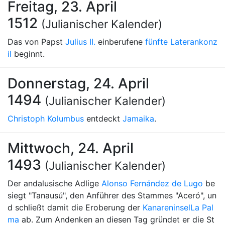
Freitag, 23. April
1512
(Julianischer Kalender)
Das von Papst
Julius II.
einberufene
fünfte Laterankonz
il
beginnt.
Donnerstag, 24. April
1494
(Julianischer Kalender)
Christoph Kolumbus
entdeckt
Jamaika
.
Mittwoch, 24. April
1493
(Julianischer Kalender)
Der andalusische Adlige
Alonso Fernández de Lugo
be
siegt "Tanausú", den Anführer des Stammes "Aceró", un
d schließt damit die Eroberung der
Kanareninsel
La Pal
ma
ab. Zum Andenken an diesen Tag gründet er die St