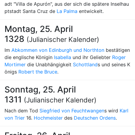
adt "Villa de Apurón", aus der sich die spätere Inselhau
ptstadt Santa Cruz de
La Palma
entwickelt.
Montag, 25. April
1328
(Julianischer Kalender)
Im
Abkommen von Edinburgh und Northton
bestätigen
die englische Königin
Isabella
und ihr Geliebter
Roger
Mortimer
die Unabhängigkeit
Schottland
s und seines K
önigs
Robert the Bruce
.
Sonntag, 25. April
1311
(Julianischer Kalender)
Nach dem Tod
Siegfried von Feuchtwangen
s wird
Karl
von Trier
16.
Hochmeister
des
Deutschen Ordens
.