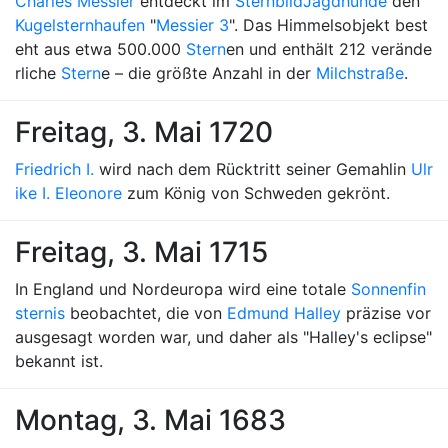
Charles Messier
entdeckt im
Sternbild
Jagdhunde
den
Kugelsternhaufen
"
Messier 3
". Das Himmelsobjekt best
eht aus etwa 500.000
Stern
en und enthält 212 verände
rliche
Stern
e – die größte Anzahl in der
Milchstraße
.
Freitag, 3. Mai 1720
Friedrich I.
wird nach dem Rücktritt seiner Gemahlin
Ulr
ike I. Eleonore
zum König von Schweden gekrönt.
Freitag, 3. Mai 1715
In England und Nordeuropa wird eine totale
Sonnenfin
sternis
beobachtet, die von
Edmund Halley
präzise vor
ausgesagt worden war, und daher als "Halley's eclipse"
bekannt ist.
Montag, 3. Mai 1683