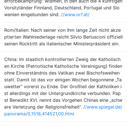
errorbekämpfung" widmen, in den auch die 4 künftigen
Vorsitzländer Finnland, Deutschland, Portugal und Slo
wenien eingebunden sind.
//www.orf.at/
Rom/Italien: Nach seiner von ihm lange Zeit nicht akze
ptierten Wahlniederlage reicht Silvio Berlusconi offiziell
seinen Rücktritt als italienischer Ministerpräsident ein.
China: Im staatlich kontrollierten Zweig der Katholisch
en Kirche (Patriotische Katholische Vereinigung) finden
ohne Einverständnis des Vatikan zwei Bischofsweihen
statt. Damit ist das vor einigen Wochen begonnene „Ta
uwetter“ vorerst zu Ende. Der Großteil der Katholiken i
st allerdings mit der Untergrundkirche verbunden. Pap
st Benedikt XVI. nennt das Vorgehen Chinas eine „schw
ere Verletzung der Religionsfreiheit“.
//www.spiegel.de/
panorama/0,1518,414521,00.html