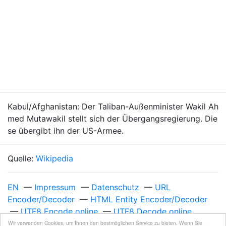
Kabul/Afghanistan: Der Taliban-Außenminister Wakil Ah
med Mutawakil stellt sich der Übergangsregierung. Die
se übergibt ihn der US-Armee.
Quelle:
Wikipedia
EN
—
Impressum
—
Datenschutz
—
URL
Encoder/Decoder
—
HTML Entity Encoder/Decoder
—
UTF8 Encode online
—
UTF8 Decode online
Unixzeit 1013126400
—
Freitag, 8. Februar 2002 um
Wir verwenden Cookies, um Ihnen den bestmöglichen Service zu bieten. Wenn Sie