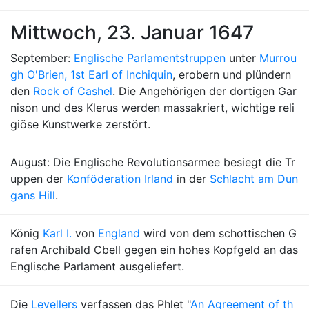
Mittwoch, 23. Januar 1647
September:
Englische Parlamentstruppen
unter
Murrou
gh O'Brien, 1st Earl of Inchiquin
, erobern und plündern
den
Rock of Cashel
. Die Angehörigen der dortigen Gar
nison und des Klerus werden massakriert, wichtige reli
giöse Kunstwerke zerstört.
August: Die Englische Revolutionsarmee besiegt die Tr
uppen der
Konföderation Irland
in der
Schlacht am Dun
gans Hill
.
König
Karl I.
von
England
wird von dem schottischen G
rafen Archibald Cbell gegen ein hohes Kopfgeld an das
Englische Parlament ausgeliefert.
Die
Levellers
verfassen das Phlet "
An Agreement of th