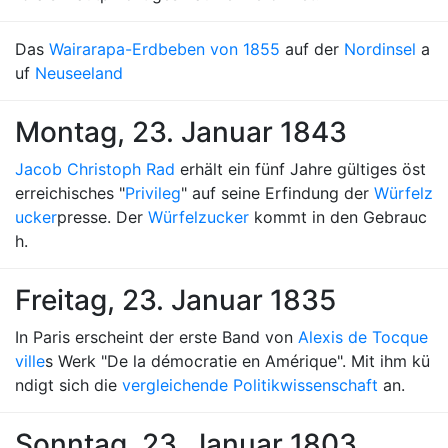
Das
Wairarapa-Erdbeben von 1855
auf der
Nordinsel
a
uf
Neuseeland
Montag, 23. Januar 1843
Jacob Christoph Rad
erhält ein fünf Jahre gültiges öst
erreichisches "
Privileg
" auf seine Erfindung der
Würfelz
ucker
presse. Der
Würfelzucker
kommt in den Gebrauc
h.
Freitag, 23. Januar 1835
In Paris erscheint der erste Band von
Alexis de Tocque
ville
s Werk "De la démocratie en Amérique". Mit ihm kü
ndigt sich die
vergleichende Politikwissenschaft
an.
Sonntag, 23. Januar 1803