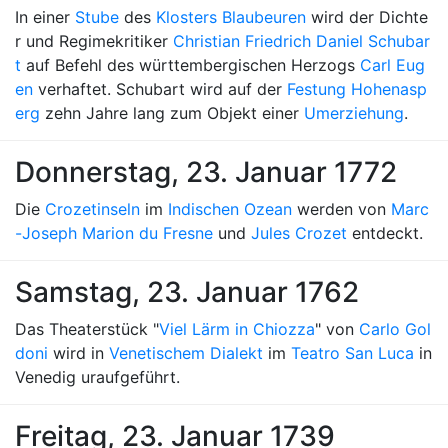
In einer
Stube
des
Klosters Blaubeuren
wird der Dichte
r und Regimekritiker
Christian Friedrich Daniel Schubar
t
auf Befehl des württembergischen Herzogs
Carl Eug
en
verhaftet. Schubart wird auf der
Festung Hohenasp
erg
zehn Jahre lang zum Objekt einer
Umerziehung
.
Donnerstag, 23. Januar 1772
Die
Crozetinseln
im
Indischen Ozean
werden von
Marc
-Joseph Marion du Fresne
und
Jules Crozet
entdeckt.
Samstag, 23. Januar 1762
Das Theaterstück "
Viel Lärm in Chiozza
" von
Carlo Gol
doni
wird in
Venetischem Dialekt
im
Teatro San Luca
in
Venedig uraufgeführt.
Freitag, 23. Januar 1739