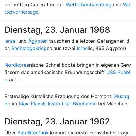
der dritten Generation zur
Wetterbeobachtung
und
We
ttervorhersage
.
Dienstag, 23. Januar 1968
Israel
und
Ägypten
tauschen die letzten Gefangenen d
es
Sechstagekrieg
es aus (zwei
Israel
is, 465 Ägypter)
Nordkorea
nische Schnellboote bringen in eigenen Gew
ässern das amerikanische Erkundungsschiff
USS Puebl
o
auf.
Erstmalige künstliche Erzeugung des Hormons
Glucag
on
im
Max-Planck-Institut für Biochemie
bei München
Dienstag, 23. Januar 1962
Über
Satellitenfunk
kommt die erste Fernsehübertragu