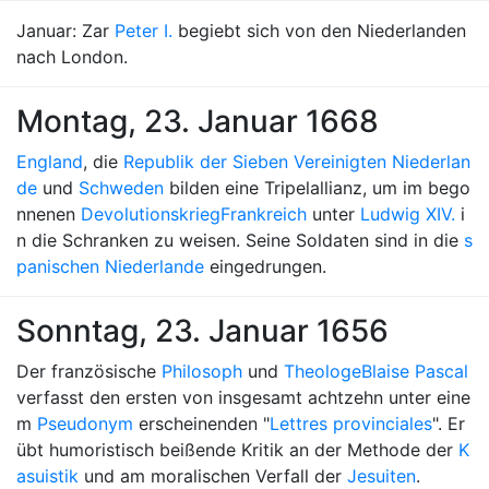
Januar: Zar
Peter I.
begiebt sich von den Niederlanden
nach London.
Montag, 23. Januar 1668
England
, die
Republik der Sieben Vereinigten Niederlan
de
und
Schweden
bilden eine Tripelallianz, um im bego
nnenen
Devolutionskrieg
Frankreich
unter
Ludwig XIV.
i
n die Schranken zu weisen. Seine Soldaten sind in die
s
panischen Niederlande
eingedrungen.
Sonntag, 23. Januar 1656
Der französische
Philosoph
und
Theologe
Blaise Pascal
verfasst den ersten von insgesamt achtzehn unter eine
m
Pseudonym
erscheinenden "
Lettres provinciales
". Er
übt humoristisch beißende Kritik an der Methode der
K
asuistik
und am moralischen Verfall der
Jesuiten
.