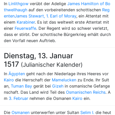
In
Linlithgow
verübt der Adelige
James Hamilton of Bo
thwellhaugh
auf den vorbeireitenden schottischen
Reg
enten
James Stewart, 1. Earl of Moray
, ein Attentat mit
einem
Karabiner
. Es ist das weltweit erste Attentat mit
einer
Feuerwaffe
. Der Regent wird so schwer verletzt,
dass er stirbt. Der schottische Bürgerkrieg erhält durch
den Vorfall neuen Auftrieb.
Dienstag, 13. Januar
1517
(Julianischer Kalender)
In
Ägypten
geht nach der Niederlage ihres Heeres vor
Kairo
die Herrschaft der
Mamelucken
zu Ende. Ihr Sult
an,
Tuman Bay
gerät bei
Gizeh
in osmanische Gefange
nschaft. Das Land wird Teil des
Osmanischen Reichs
. A
m
3. Februar
nehmen die Osmanen
Kairo
ein.
Die
Osmanen
unterwerfen unter Sultan
Selim I.
die heut