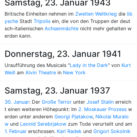
Samstag, 23. Januar 1943
Britische Einheiten nehmen im
Zweiten Weltkrieg
die
lib
ysche
Stadt
Tripolis
ein, die von den Truppen der deut
sch-italienischen
Achsenmächte
nicht mehr gehalten w
erden kann.
Donnerstag, 23. Januar 1941
Uraufführung des Musicals "
Lady in the Dark
" von
Kurt
Weill
am
Alvin Theatre
in
New York
Samstag, 23. Januar 1937
30. Januar
: Der
Große Terror
unter
Josef Stalin
erreich
t einen weiteren Höhepunkt: Im
2. Moskauer Prozess
w
erden unter anderem
Georgi Pjatakow
,
Nikolai Muralo
w
und
Leonid Serebrjakow
zum Tode verurteilt und am
1. Februar
erschossen.
Karl Radek
und
Grigori Sokolnik