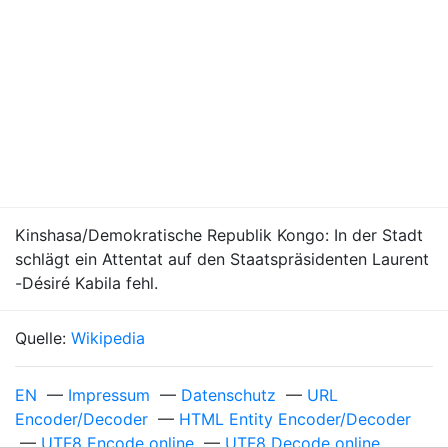
Kinshasa/Demokratische Republik Kongo: In der Stadt
schlägt ein Attentat auf den Staatspräsidenten Laurent
-Désiré Kabila fehl.
Quelle:
Wikipedia
EN
—
Impressum
—
Datenschutz
—
URL
Encoder/Decoder
—
HTML Entity Encoder/Decoder
—
UTF8 Encode online
—
UTF8 Decode online