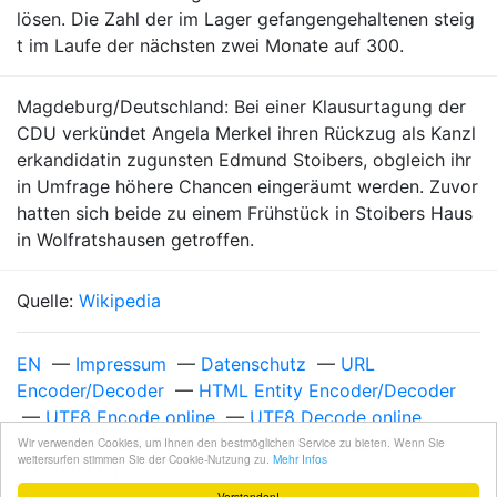
lösen. Die Zahl der im Lager gefangengehaltenen steig
t im Laufe der nächsten zwei Monate auf 300.
Magdeburg/Deutschland: Bei einer Klausurtagung der
CDU verkündet Angela Merkel ihren Rückzug als Kanzl
erkandidatin zugunsten Edmund Stoibers, obgleich ihr
in Umfrage höhere Chancen eingeräumt werden. Zuvor
hatten sich beide zu einem Frühstück in Stoibers Haus
in Wolfratshausen getroffen.
Quelle:
Wikipedia
EN
—
Impressum
—
Datenschutz
—
URL
Encoder/Decoder
—
HTML Entity Encoder/Decoder
—
UTF8 Encode online
—
UTF8 Decode online
Unixzeit 1010707200
—
Freitag, 11. Januar 2002 um
Wir verwenden Cookies, um Ihnen den bestmöglichen Service zu bieten. Wenn Sie
weitersurfen stimmen Sie der Cookie-Nutzung zu.
Mehr Infos
00:00:00 UTC
Verstanden!