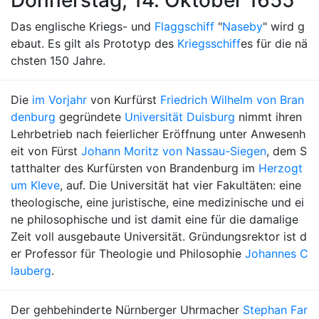
Donnerstag, 14. Oktober 1655
Das englische Kriegs- und
Flaggschiff
"
Naseby
" wird g
ebaut. Es gilt als Prototyp des
Kriegsschiff
es für die nä
chsten 150 Jahre.
Die
im Vorjahr
von Kurfürst
Friedrich Wilhelm von Bran
denburg
gegründete
Universität Duisburg
nimmt ihren
Lehrbetrieb nach feierlicher Eröffnung unter Anwesenh
eit von Fürst
Johann Moritz von Nassau-Siegen
, dem S
tatthalter des Kurfürsten von Brandenburg im
Herzogt
um Kleve
, auf. Die Universität hat vier Fakultäten: eine
theologische, eine juristische, eine medizinische und ei
ne philosophische und ist damit eine für die damalige
Zeit voll ausgebaute Universität. Gründungsrektor ist d
er Professor für Theologie und Philosophie
Johannes C
lauberg
.
Der gehbehinderte Nürnberger Uhrmacher
Stephan Far