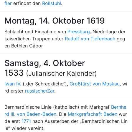
fler
erfindet den
Rollstuhl
.
Montag, 14. Oktober 1619
Schlacht und Einnahme von
Pressburg
. Niederlage der
kaiserlichen Truppen unter
Rudolf von Tiefenbach
geg
en Bethlen Gábor
Samstag, 4. Oktober
1533
(Julianischer Kalender)
Iwan IV.
(„der Schreckliche“),
Großfürst von Moskau
, wi
rd erster
russischer
Zar
.
Bernhardinische Linie (katholisch) mit Markgraf
Bernha
rd III. von Baden-Baden
. Die
Markgrafschaft Baden
wur
de erst
1771
nach Aussterben der „Bernhardinischen Lin
ie“ wieder vereint.