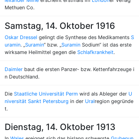
lexander Milne
erscheint erstmals im
London
er Verlag
Methuen Co.
Samstag, 14. Oktober 1916
Oskar Dressel
gelingt die Synthese des Medikaments
S
uramin
. „
Suramin
“ bzw. „
Suramin
Sodium“ ist das erste
wirksame Heilmittel gegen die
Schlafkrankheit
.
Daimler
baut die ersten Panzer- bzw. Kettenfahrzeuge i
n Deutschland.
Die
Staatliche Universität Perm
wird als Ableger der
U
niversität Sankt Petersburg
in der
Ural
region gegründe
t.
Dienstag, 14. Oktober 1913
In
Wales
ereignet sich das bislang schwerste
Grubenun