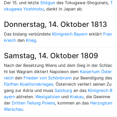
Der 15. und letzte
Shōgun
des Tokugawa-Shogunats,
T
okugawa Yoshinobu
, dankt in Japan ab.
Donnerstag, 14. Oktober 1813
Das bislang verbündete
Königreich Bayern
erklärt
Fran
kreich
den
Krieg
.
Samstag, 14. Oktober 1809
Nach der Besetzung Wiens und dem Sieg in der Schlac
ht bei Wagram diktiert Napoleon dem
Kaisertum Öster
reich
den
Frieden von Schönbrunn
zur Beendigung des
Fünften Koalitionskrieges
. Österreich verliert seinen Zu
gang zur Adria und muss
Salzburg
an das
Königreich B
ayern
abtreten.
Westgalizien
und
Krakau
, die Gewinne
der
Dritten Teilung Polens
, kommen an das
Herzogtum
Warschau
.