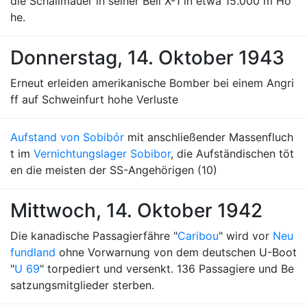
die Schallmauer in seiner Bell X-1 in etwa 15.000 m Hö
he.
Donnerstag, 14. Oktober 1943
Erneut erleiden amerikanische Bomber bei einem Angri
ff auf Schweinfurt hohe Verluste
Aufstand von Sobibór
mit anschließender Massenfluch
t im
Vernichtungslager Sobibor
, die Aufständischen töt
en die meisten der SS-Angehörigen (10)
Mittwoch, 14. Oktober 1942
Die kanadische Passagierfähre "
Caribou
" wird vor
Neu
fundland
ohne Vorwarnung von dem deutschen U-Boot
"
U 69
" torpediert und versenkt. 136 Passagiere und Be
satzungsmitglieder sterben.