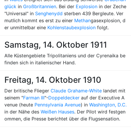
glück
in
Großbritannien
. Bei der
Explosion
in der Zeche
"Universal" in
Senghenydd
sterben 439 Bergleute. Ver
mutlich kommt es erst zu einer
Methan
gasexplosion, d
er unmittelbar eine
Kohlenstaubexplosion
folgt.
Samstag, 14. Oktober 1911
Alle Küstengebiete Tripolitaniens und der Cyrenaika be
finden sich in italienischer Hand.
Freitag, 14. Oktober 1910
Der britische Flieger
Claude Grahame-White
landet mit
seinem "
Farman III
"-
Doppeldecker
auf der Executive A
venue (heute
Pennsylvania Avenue
) in
Washington, D.C.
in der Nähe des
Weißen Hauses
. Der Pilot wird festgen
ommen, die Presse berichtet über die Flugsensation.