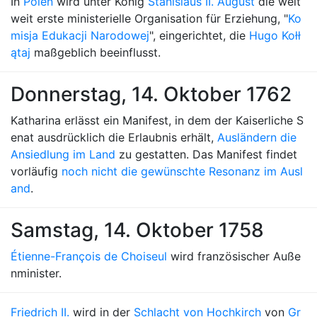
In
Polen
wird unter König
Stanislaus II. August
die welt
weit erste ministerielle Organisation für Erziehung, "
Ko
misja Edukacji Narodowej
", eingerichtet, die
Hugo Kołł
ątaj
maßgeblich beeinflusst.
Donnerstag, 14. Oktober 1762
Katharina erlässt ein Manifest, in dem der Kaiserliche S
enat ausdrücklich die Erlaubnis erhält,
Ausländern die
Ansiedlung im Land
zu gestatten. Das Manifest findet
vorläufig
noch nicht die gewünschte Resonanz im Ausl
and
.
Samstag, 14. Oktober 1758
Étienne-François de Choiseul
wird französischer Auße
nminister.
Friedrich II.
wird in der
Schlacht von Hochkirch
von
Gr