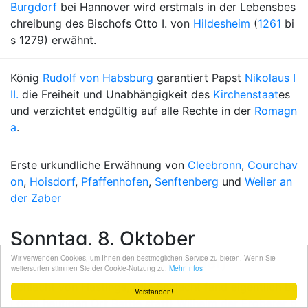
Burgdorf
bei Hannover wird erstmals in der Lebensbes
chreibung des Bischofs Otto I. von
Hildesheim
(
1261
bi
s 1279) erwähnt.
König
Rudolf von Habsburg
garantiert Papst
Nikolaus I
II.
die Freiheit und Unabhängigkeit des
Kirchenstaat
es
und verzichtet endgültig auf alle Rechte in der
Romagn
a
.
Erste urkundliche Erwähnung von
Cleebronn
,
Courchav
on
,
Hoisdorf
,
Pfaffenhofen
,
Senftenberg
und
Weiler an
der Zaber
Sonntag, 8. Oktober
1066
Wir verwenden Cookies, um Ihnen den bestmöglichen Service zu bieten. Wenn Sie
(Julianischer Kalender)
weitersurfen stimmen Sie der Cookie-Nutzung zu.
Mehr Infos
Schlacht von Hastings
, (die Schlacht fand eigentlich be
Verstanden!
i dem heutigen Ort
Battle
statt)
Wilhelm der Eroberer
b