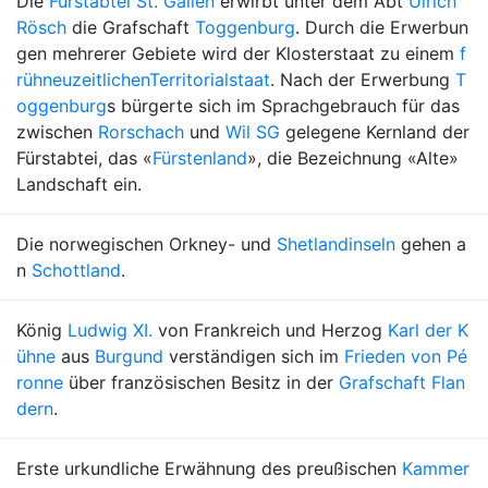
Die
Fürstabtei St. Gallen
erwirbt unter dem Abt
Ulrich
Rösch
die Grafschaft
Toggenburg
. Durch die Erwerbun
gen mehrerer Gebiete wird der Klosterstaat zu einem
f
rühneuzeitlichen
Territorialstaat
. Nach der Erwerbung
T
oggenburg
s bürgerte sich im Sprachgebrauch für das
zwischen
Rorschach
und
Wil SG
gelegene Kernland der
Fürstabtei, das «
Fürstenland
», die Bezeichnung «Alte»
Landschaft ein.
Die norwegischen Orkney- und
Shetlandinseln
gehen a
n
Schottland
.
König
Ludwig XI.
von Frankreich und Herzog
Karl der K
ühne
aus
Burgund
verständigen sich im
Frieden von Pé
ronne
über französischen Besitz in der
Grafschaft Flan
dern
.
Erste urkundliche Erwähnung des preußischen
Kammer