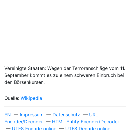
Vereinigte Staaten: Wegen der Terroranschläge vom 11.
September kommt es zu einem schweren Einbruch bei
den Börsenkursen.
Quelle:
Wikipedia
EN
—
Impressum
—
Datenschutz
—
URL
Encoder/Decoder
—
HTML Entity Encoder/Decoder
—
UTF8 Encode online
—
UTF8 Decode online