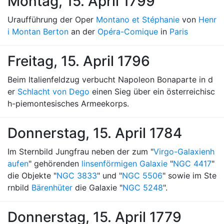
Montag, 15. April 1799
Uraufführung der Oper
Montano et Stéphanie
von
Henr
i Montan Berton
an der
Opéra-Comique
in
Paris
Freitag, 15. April 1796
Beim Italienfeldzug verbucht Napoleon Bonaparte in d
er
Schlacht von Dego
einen Sieg über ein österreichisc
h-piemontesisches Armeekorps.
Donnerstag, 15. April 1784
Im Sternbild Jungfrau neben der zum "
Virgo-Galaxienh
aufen
" gehörenden
linsenförmigen Galaxie
"
NGC 4417
"
die Objekte "
NGC 3833
" und "
NGC 5506
" sowie im Ste
rnbild
Bärenhüter
die Galaxie "
NGC 5248
".
Donnerstag, 15. April 1779