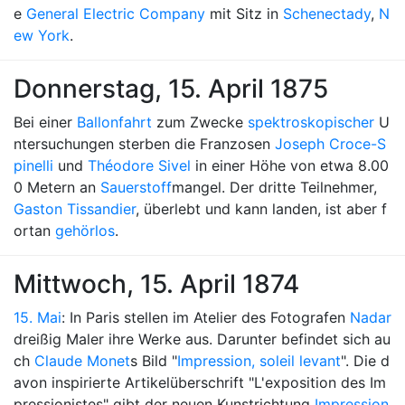
e
General Electric Company
mit Sitz in
Schenectady
,
N
ew York
.
Donnerstag, 15. April 1875
Bei einer
Ballonfahrt
zum Zwecke
spektroskopischer
U
ntersuchungen sterben die Franzosen
Joseph Croce-S
pinelli
und
Théodore Sivel
in einer Höhe von etwa 8.00
0 Metern an
Sauerstoff
mangel. Der dritte Teilnehmer,
Gaston Tissandier
, überlebt und kann landen, ist aber f
ortan
gehörlos
.
Mittwoch, 15. April 1874
15. Mai
: In Paris stellen im Atelier des Fotografen
Nadar
dreißig Maler ihre Werke aus. Darunter befindet sich au
ch
Claude Monet
s Bild "
Impression, soleil levant
". Die d
avon inspirierte Artikelüberschrift "L'exposition des Im
pressionistes" gibt der neuen Kunstrichtung
Impression