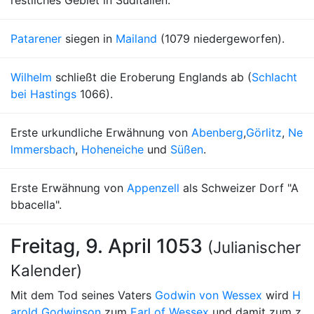
restliches Gebiet in Süditalien.
Patarener
siegen in
Mailand
(1079 niedergeworfen).
Wilhelm
schließt die Eroberung Englands ab (
Schlacht
bei Hastings
1066).
Erste urkundliche Erwähnung von
Abenberg
,
Görlitz
,
Ne
lmmersbach
,
Hoheneiche
und
Süßen
.
Erste Erwähnung von
Appenzell
als Schweizer Dorf "A
bbacella".
Freitag, 9. April 1053
(Julianischer
Kalender)
Mit dem Tod seines Vaters
Godwin von Wessex
wird
H
arold Godwinson
zum
Earl of Wessex
und damit zum z