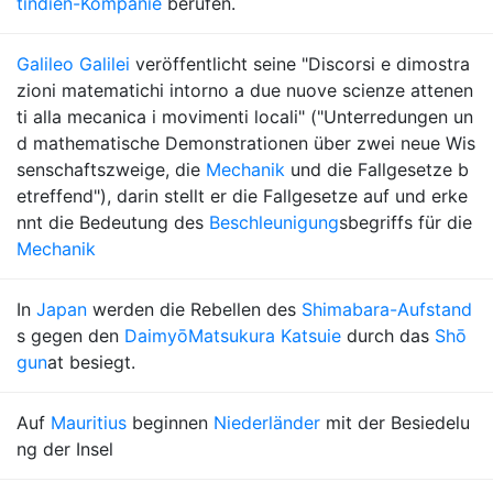
tindien-Kompanie
berufen.
Galileo Galilei
veröffentlicht seine "Discorsi e dimostra
zioni matematichi intorno a due nuove scienze attenen
ti alla mecanica i movimenti locali" ("Unterredungen un
d mathematische Demonstrationen über zwei neue Wis
senschaftszweige, die
Mechanik
und die Fallgesetze b
etreffend"), darin stellt er die Fallgesetze auf und erke
nnt die Bedeutung des
Beschleunigung
sbegriffs für die
Mechanik
In
Japan
werden die Rebellen des
Shimabara-Aufstand
s gegen den
Daimyō
Matsukura Katsuie
durch das
Shō
gun
at besiegt.
Auf
Mauritius
beginnen
Niederländer
mit der Besiedelu
ng der Insel