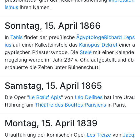
ismus
ihren Namen.
Sonntag, 15. April 1866
In
Tanis
findet der preußische
Ägyptologe
Richard Leps
ius
auf einer Kalksteinstele das
Kanopus-Dekret
einer ä
gyptischen Priestersynode. Die
Stele
mit einer Kalende
rregelung wurde im Jahr 237 v. Chr. aufgestellt und üb
erdauerte die Zeiten unter Ruinenschutt.
Samstag, 15. April 1865
Die Oper "
Le Bœuf Apis
" von
Léo Delibes
hat ihre Urau
fführung am
Théâtre des Bouffes-Parisiens
in Paris.
Montag, 15. April 1839
Uraufführung der komischen Oper
Les Treize
von
Jacq