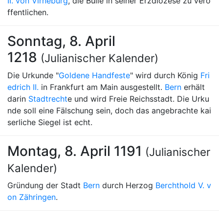
II. von Virneburg
, die Bulle in seiner Erzdiözese zu verö
ffentlichen.
Sonntag, 8. April
1218
(Julianischer Kalender)
Die Urkunde "
Goldene Handfeste
" wird durch König
Fri
edrich II.
in Frankfurt am Main ausgestellt.
Bern
erhält
darin
Stadtrecht
e und wird Freie Reichsstadt. Die Urku
nde soll eine Fälschung sein, doch das angebrachte kai
serliche Siegel ist echt.
Montag, 8. April 1191
(Julianischer
Kalender)
Gründung der Stadt
Bern
durch Herzog
Berchthold V. v
on Zähringen
.