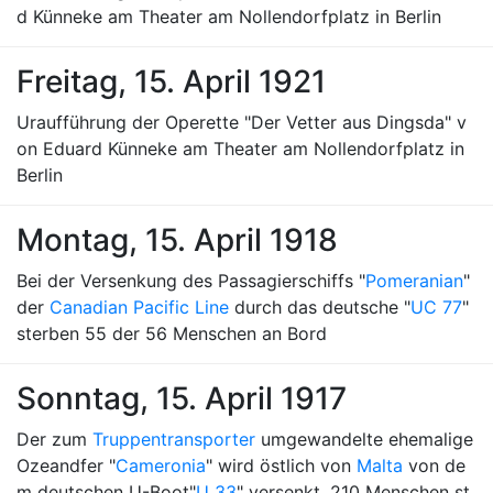
d Künneke am Theater am Nollendorfplatz in Berlin
Freitag, 15. April 1921
Uraufführung der Operette "Der Vetter aus Dingsda" v
on Eduard Künneke am Theater am Nollendorfplatz in
Berlin
Montag, 15. April 1918
Bei der Versenkung des Passagierschiffs "
Pomeranian
"
der
Canadian Pacific Line
durch das deutsche "
UC 77
"
sterben 55 der 56 Menschen an Bord
Sonntag, 15. April 1917
Der zum
Truppentransporter
umgewandelte ehemalige
Ozeandfer "
Cameronia
" wird östlich von
Malta
von de
m deutschen U-Boot"
U 33
" versenkt. 210 Menschen st