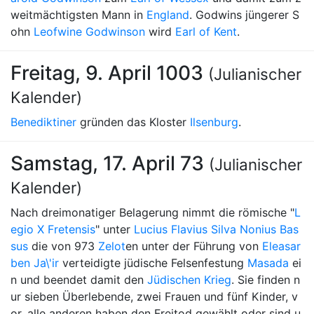
weitmächtigsten Mann in
England
. Godwins jüngerer S
ohn
Leofwine Godwinson
wird
Earl of Kent
.
Freitag, 9. April 1003
(Julianischer
Kalender)
Benediktiner
gründen das Kloster
Ilsenburg
.
Samstag, 17. April 73
(Julianischer
Kalender)
Nach dreimonatiger Belagerung nimmt die römische "
L
egio X Fretensis
" unter
Lucius Flavius Silva Nonius Bas
sus
die von 973
Zelot
en unter der Führung von
Eleasar
ben Ja\'ir
verteidigte jüdische Felsenfestung
Masada
ei
n und beendet damit den
Jüdischen Krieg
. Sie finden n
ur sieben Überlebende, zwei Frauen und fünf Kinder, v
or, alle anderen haben den Freitod gewählt oder sind u