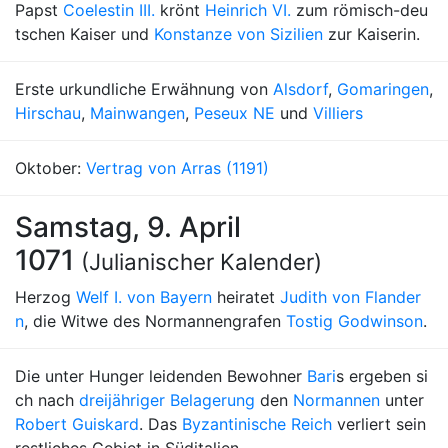
Papst
Coelestin III.
krönt
Heinrich VI.
zum römisch-deu
tschen Kaiser und
Konstanze von Sizilien
zur Kaiserin.
Erste urkundliche Erwähnung von
Alsdorf
,
Gomaringen
,
Hirschau
,
Mainwangen
,
Peseux NE
und
Villiers
Oktober:
Vertrag von Arras (1191)
Samstag, 9. April
1071
(Julianischer Kalender)
Herzog
Welf I. von Bayern
heiratet
Judith von Flander
n
, die Witwe des Normannengrafen
Tostig Godwinson
.
Die unter Hunger leidenden Bewohner
Bari
s ergeben si
ch nach
dreijähriger Belagerung
den
Normannen
unter
Robert Guiskard
. Das
Byzantinische Reich
verliert sein