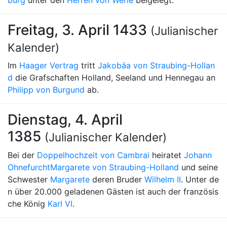
burg
unter den
Herren von Werle
beigelegt.
Freitag, 3. April 1433
(Julianischer
Kalender)
Im
Haager Vertrag
tritt
Jakobäa von Straubing-Hollan
d
die Grafschaften Holland, Seeland und Hennegau an
Philipp von Burgund
ab.
Dienstag, 4. April
1385
(Julianischer Kalender)
Bei der
Doppelhochzeit von Cambrai
heiratet
Johann
Ohnefurcht
Margarete von Straubing-Holland
und seine
Schwester
Margarete
deren Bruder
Wilhelm II
. Unter de
n über 20.000 geladenen Gästen ist auch der französis
che König
Karl VI
.