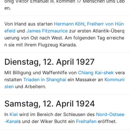
önig Viktor Emanuel III. kommen 17 Menschen ums Leb
en.
Von Irland aus starten
Hermann Köhl
,
Freiherr von Hün
efeld
und
James Fitzmaurice
zur ersten Atlantik-Überq
uerung von Ost nach West. Am folgenden Tag erreiche
n sie mit ihrem Flugzeug Kanada.
Dienstag, 12. April 1927
Mit Billigung und Waffenhilfe von
Chiang Kai-shek
vera
nstalten
Triaden in Shanghai
ein Massaker an
Kommuni
sten
und Arbeitern.
Samstag, 12. April 1924
In
Kiel
wird im Bereich der Schleusen des
Nord-Ostsee
-Kanal
s und der Wiker Bucht ein
Freihafen
eröffnet.