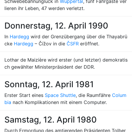
Schwebebahnunglück in
Wuppertal
, fünf Fahrgäste ver
lieren ihr Leben, 47 werden verletzt.
Donnerstag, 12. April 1990
In
Hardegg
wird der Grenzübergang über die Thayabrü
cke
Hardegg
– Čížov in die
ČSFR
eröffnet.
Lothar de Maizière wird erster (und letzter) demokratis
ch gewählter Ministerpräsident der DDR.
Sonntag, 12. April 1981
Erster Start eines
Space Shuttle
, die Raumfähre
Colum
bia
nach Komplikationen mit einem Computer.
Samstag, 12. April 1980
Durch Ermordung des amtierenden Präsidenten Tolber