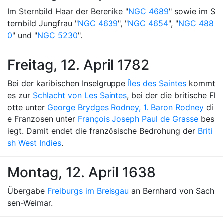
Im Sternbild Haar der Berenike "
NGC 4689
" sowie im S
ternbild Jungfrau "
NGC 4639
", "
NGC 4654
", "
NGC 488
0
" und "
NGC 5230
".
Freitag, 12. April 1782
Bei der karibischen Inselgruppe
Îles des Saintes
kommt
es zur
Schlacht von Les Saintes
, bei der die britische Fl
otte unter
George Brydges Rodney, 1. Baron Rodney
di
e Franzosen unter
François Joseph Paul de Grasse
bes
iegt. Damit endet die französische Bedrohung der
Briti
sh West Indies
.
Montag, 12. April 1638
Übergabe
Freiburgs im Breisgau
an Bernhard von Sach
sen-Weimar.