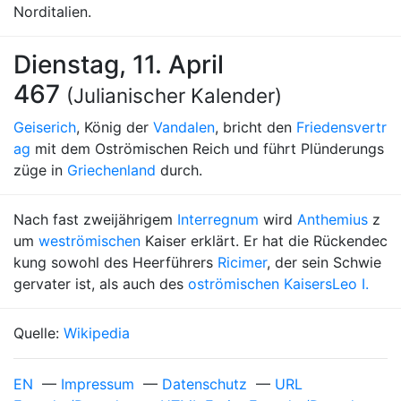
Norditalien.
Dienstag, 11. April
467
(Julianischer Kalender)
Geiserich
, König der
Vandalen
, bricht den
Friedensvertr
ag
mit dem Oströmischen Reich und führt Plünderungs
züge in
Griechenland
durch.
Nach fast zweijährigem
Interregnum
wird
Anthemius
z
um
weströmischen
Kaiser erklärt. Er hat die Rückendec
kung sowohl des Heerführers
Ricimer
, der sein Schwie
gervater ist, als auch des
oströmischen Kaisers
Leo I.
Quelle:
Wikipedia
EN
—
Impressum
—
Datenschutz
—
URL