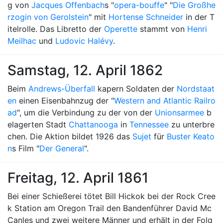
g von
Jacques Offenbach
s "
opera-bouffe
" "
Die Großhe
rzogin von Gerolstein
" mit
Hortense Schneider
in der T
itelrolle. Das Libretto der
Operette
stammt von
Henri
Meilhac
und
Ludovic Halévy
.
Samstag, 12. April 1862
Beim
Andrews-Überfall
kapern Soldaten der
Nordstaat
en
einen Eisenbahnzug der "
Western and Atlantic Railro
ad
", um die Verbindung zu der von der
Unionsarmee
b
elagerten Stadt
Chattanooga
in
Tennessee
zu unterbre
chen. Die Aktion bildet 1926 das
Sujet
für
Buster Keato
n
s Film "
Der General
".
Freitag, 12. April 1861
Bei einer Schießerei tötet Bill Hickok bei der Rock Cree
k Station am Oregon Trail den Bandenführer David Mc
Canles und zwei weitere Männer und erhält in der Folg