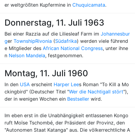
er weltgrößten Kupfermine in
Chuquicamata
.
Donnerstag, 11. Juli 1963
Bei einer Razzia auf die Liliesleaf Farm im
Johannesbur
g
er
Township
Rivonia
(
Südafrika
) werden viele führend
e Mitglieder des
African National Congress
, unter ihne
n
Nelson Mandela
, festgenommen.
Montag, 11. Juli 1960
In den
USA
erscheint
Harper Lee
s Roman "To Kill a Mo
ckingbird" (Deutscher Titel "
Wer die Nachtigall stört
"),
der in wenigen Wochen ein
Bestseller
wird.
Im eben erst in die Unabhängigkeit entlassenen Kongo
ruft Moïse Tschombé, der Präsident der Provinz, den
"Autonomen Staat Katanga" aus. Die völkerrechtliche A