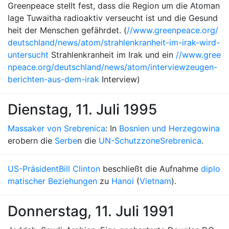
Greenpeace stellt fest, dass die Region um die Atoman
lage Tuwaitha radioaktiv verseucht ist und die Gesund
heit der Menschen gefährdet. (
//www.greenpeace.org/
deutschland/news/atom/strahlenkranheit-im-irak-wird-
untersucht
Strahlenkranheit im Irak und ein
//www.gree
npeace.org/deutschland/news/atom/interviewzeugen-
berichten-aus-dem-irak
Interview)
Dienstag, 11. Juli 1995
Massaker von Srebrenica
: In
Bosnien und Herzegowina
erobern die
Serbe
n die
UN-Schutzzone
Srebrenica
.
US-Präsident
Bill Clinton
beschließt die Aufnahme
diplo
matischer Beziehungen
zu
Hanoi
(
Vietnam
).
Donnerstag, 11. Juli 1991