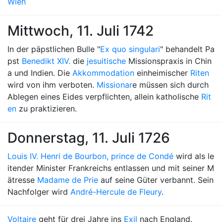
Wien
Mittwoch, 11. Juli 1742
In der päpstlichen Bulle "
Ex quo singulari
" behandelt Pa
pst
Benedikt XIV.
die
jesuitische
Missionspraxis in Chin
a und Indien. Die
Akkommodation
einheimischer
Riten
wird von ihm verboten.
Missionar
e müssen sich durch
Ablegen eines Eides verpflichten, allein katholische
Rit
en
zu praktizieren.
Donnerstag, 11. Juli 1726
Louis IV. Henri de Bourbon, prince de Condé
wird als le
itender Minister Frankreichs entlassen und mit seiner M
ätresse
Madame de Prie
auf seine Güter verbannt. Sein
Nachfolger wird
André-Hercule de Fleury
.
Voltaire
geht für drei Jahre ins
Exil
nach England.