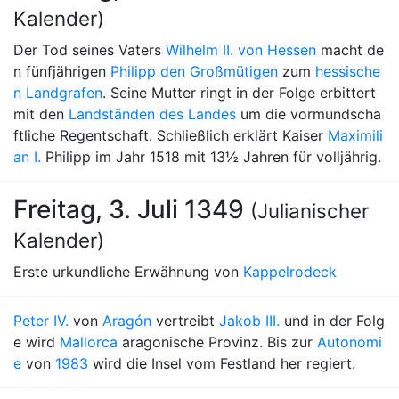
Kalender)
Der Tod seines Vaters
Wilhelm II. von Hessen
macht de
n fünfjährigen
Philipp den Großmütigen
zum
hessische
n Landgrafen
. Seine Mutter ringt in der Folge erbittert
mit den
Landständen des Landes
um die vormundscha
ftliche Regentschaft. Schließlich erklärt Kaiser
Maximili
an I.
Philipp im Jahr 1518 mit 13½ Jahren für volljährig.
Freitag, 3. Juli 1349
(Julianischer
Kalender)
Erste urkundliche Erwähnung von
Kappelrodeck
Peter IV.
von
Aragón
vertreibt
Jakob III.
und in der Folg
e wird
Mallorca
aragonische Provinz. Bis zur
Autonomi
e
von
1983
wird die Insel vom Festland her regiert.