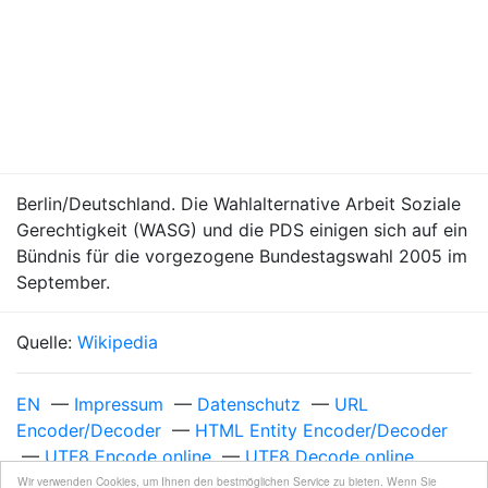
Berlin/Deutschland. Die Wahlalternative Arbeit Soziale
Gerechtigkeit (WASG) und die PDS einigen sich auf ein
Bündnis für die vorgezogene Bundestagswahl 2005 im
September.
Quelle:
Wikipedia
EN
—
Impressum
—
Datenschutz
—
URL
Encoder/Decoder
—
HTML Entity Encoder/Decoder
—
UTF8 Encode online
—
UTF8 Decode online
Unixzeit 1118354400
—
Freitag, 10. Juni 2005 um
Wir verwenden Cookies, um Ihnen den bestmöglichen Service zu bieten. Wenn Sie