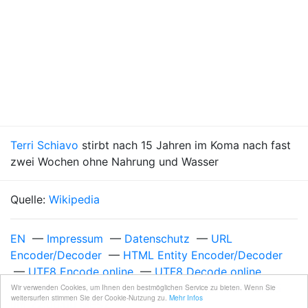
Terri Schiavo
stirbt nach 15 Jahren im Koma nach fast
zwei Wochen ohne Nahrung und Wasser
Quelle:
Wikipedia
EN
—
Impressum
—
Datenschutz
—
URL
Encoder/Decoder
—
HTML Entity Encoder/Decoder
—
UTF8 Encode online
—
UTF8 Decode online
Unixzeit 1112299200
—
Donnerstag, 31. März 2005
Wir verwenden Cookies, um Ihnen den bestmöglichen Service zu bieten. Wenn Sie
weitersurfen stimmen Sie der Cookie-Nutzung zu.
Mehr Infos
um 22:00:00 MESZ