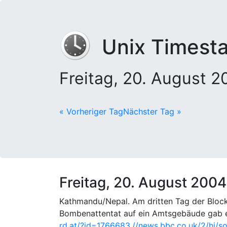
Unix Timest
Freitag, 20. August 
« Vorheriger Tag
Nächster Tag »
Freitag, 20. August 2004
Kathmandu/Nepal. Am dritten Tag der Blocka
Bombenattentat auf ein Amtsgebäude gab es 
rd.at/?id=1766683,
//news.bbc.co.uk/2/hi/s