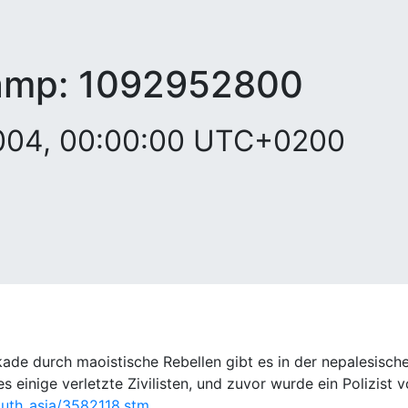
amp:
1092952800
2004, 00:00:00 UTC+0200
de durch maoistische Rebellen gibt es in der nepalesische
einige verletzte Zivilisten, und zuvor wurde ein Polizist
outh_asia/3582118.stm