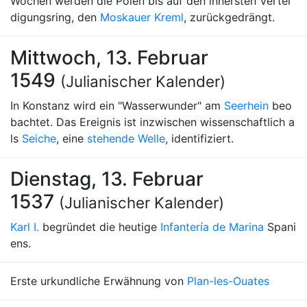
Wochen werden die Polen bis auf den innersten Vertei
digungsring, den
Moskauer Kreml
, zurückgedrängt.
Mittwoch, 13. Februar
1549
(Julianischer Kalender)
In Konstanz wird ein "Wasserwunder" am
Seerhein
beo
bachtet. Das Ereignis ist inzwischen wissenschaftlich a
ls
Seiche
, eine
stehende Welle
, identifiziert.
Dienstag, 13. Februar
1537
(Julianischer Kalender)
Karl I.
begründet die heutige
Infantería de Marina
Spani
ens.
Erste urkundliche Erwähnung von
Plan-les-Ouates