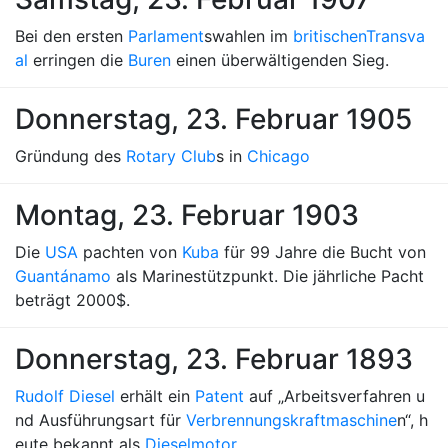
Bei den ersten
Parlament
swahlen im
britischen
Transva
al
erringen die
Buren
einen überwältigenden Sieg.
Donnerstag, 23. Februar 1905
Gründung des
Rotary Club
s in
Chicago
Montag, 23. Februar 1903
Die
USA
pachten von
Kuba
für 99 Jahre die Bucht von
Guantánamo
als Marinestützpunkt. Die jährliche Pacht
beträgt 2000$.
Donnerstag, 23. Februar 1893
Rudolf Diesel
erhält ein
Patent
auf „Arbeitsverfahren u
nd Ausführungsart für
Verbrennungskraftmaschine
n“, h
eute bekannt als
Dieselmotor
.