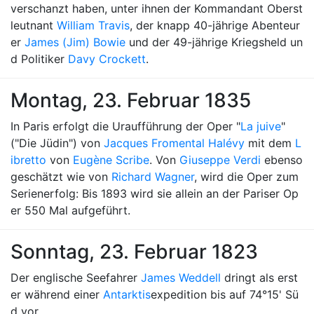
verschanzt haben, unter ihnen der Kommandant Oberst
leutnant
William Travis
, der knapp 40-jährige Abenteur
er
James (Jim) Bowie
und der 49-jährige Kriegsheld un
d Politiker
Davy Crockett
.
Montag, 23. Februar 1835
In Paris erfolgt die Uraufführung der Oper "
La juive
"
("Die Jüdin") von
Jacques Fromental Halévy
mit dem
L
ibretto
von
Eugène Scribe
. Von
Giuseppe Verdi
ebenso
geschätzt wie von
Richard Wagner
, wird die Oper zum
Serienerfolg: Bis 1893 wird sie allein an der Pariser Op
er 550 Mal aufgeführt.
Sonntag, 23. Februar 1823
Der englische Seefahrer
James Weddell
dringt als erst
er während einer
Antarktis
expedition bis auf 74°15' Sü
d vor.