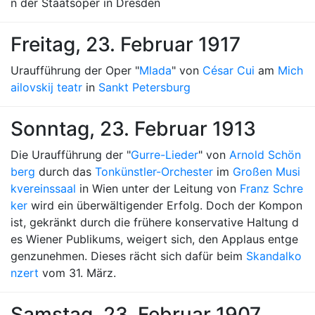
n der Staatsoper in Dresden
Freitag, 23. Februar 1917
Uraufführung der Oper "
Mlada
" von
César Cui
am
Mich
ailovskij teatr
in
Sankt Petersburg
Sonntag, 23. Februar 1913
Die Uraufführung der "
Gurre-Lieder
" von
Arnold Schön
berg
durch das
Tonkünstler-Orchester
im
Großen Musi
kvereinssaal
in Wien unter der Leitung von
Franz Schre
ker
wird ein überwältigender Erfolg. Doch der Kompon
ist, gekränkt durch die frühere konservative Haltung d
es Wiener Publikums, weigert sich, den Applaus entge
genzunehmen. Dieses rächt sich dafür beim
Skandalko
nzert
vom 31. März.
Samstag, 23. Februar 1907