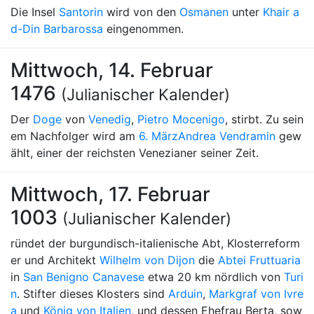
Die Insel
Santorin
wird von den
Osmanen
unter
Khair a
d-Din Barbarossa
eingenommen.
Mittwoch, 14. Februar
1476
(Julianischer Kalender)
Der
Doge
von
Venedig
,
Pietro Mocenigo
, stirbt. Zu sein
em Nachfolger wird am
6. März
Andrea Vendramin
gew
ählt, einer der reichsten Venezianer seiner Zeit.
Mittwoch, 17. Februar
1003
(Julianischer Kalender)
ründet der burgundisch-italienische Abt, Klosterreform
er und Architekt
Wilhelm von Dijon
die
Abtei Fruttuaria
in
San Benigno Canavese
etwa 20 km nördlich von
Turi
n
. Stifter dieses Klosters sind
Arduin
,
Markgraf von Ivre
a
und
König von Italien
, und dessen Ehefrau Berta, sow