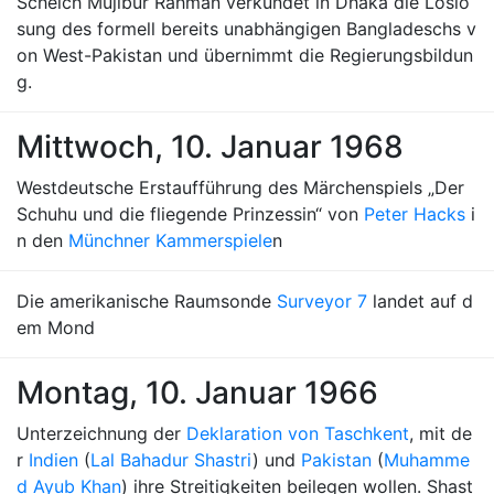
Scheich Mujibur Rahman verkündet in Dhaka die Loslö
sung des formell bereits unabhängigen Bangladeschs v
on West-Pakistan und übernimmt die Regierungsbildun
g.
Mittwoch, 10. Januar 1968
Westdeutsche Erstaufführung des Märchenspiels „Der
Schuhu und die fliegende Prinzessin“ von
Peter Hacks
i
n den
Münchner Kammerspiele
n
Die amerikanische Raumsonde
Surveyor 7
landet auf d
em Mond
Montag, 10. Januar 1966
Unterzeichnung der
Deklaration von Taschkent
, mit de
r
Indien
(
Lal Bahadur Shastri
) und
Pakistan
(
Muhamme
d Ayub Khan
) ihre Streitigkeiten beilegen wollen. Shast