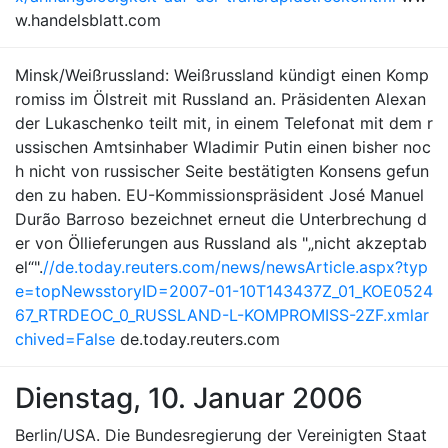
w.handelsblatt.com
Minsk/Weißrussland: Weißrussland kündigt einen Komp
romiss im Ölstreit mit Russland an. Präsidenten Alexan
der Lukaschenko teilt mit, in einem Telefonat mit dem r
ussischen Amtsinhaber Wladimir Putin einen bisher noc
h nicht von russischer Seite bestätigten Konsens gefun
den zu haben. EU-Kommissionspräsident José Manuel
Durão Barroso bezeichnet erneut die Unterbrechung d
er von Öllieferungen aus Russland als "„nicht akzeptab
el“".
//de.today.reuters.com/news/newsArticle.aspx?typ
e=topNewsstoryID=2007-01-10T143437Z_01_KOE0524
67_RTRDEOC_0_RUSSLAND-L-KOMPROMISS-2ZF.xmlar
chived=False
de.today.reuters.com
Dienstag, 10. Januar 2006
Berlin/USA. Die Bundesregierung der Vereinigten Staat