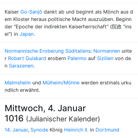
Kaiser
Go-Sanjō
dankt ab und beginnt als Mönch aus d
em Kloster heraus politische Macht auszuüben. Beginn
der "Epoche der indirekten Kaiserherrschaft" (院政 "ins
ei") in
Japan
.
Normannische Eroberung Süditaliens
:
Normannen
unte
r
Robert Guiskard
erobern
Palermo
auf
Sizilien
von de
n
Sarazenen
.
Malmsheim
und
Mülheim/Möhne
werden erstmals urku
ndlich erwähnt.
Mittwoch, 4. Januar
1016
(Julianischer Kalender)
14. Januar
,
Synode
König
Heinrich II.
in
Dortmund