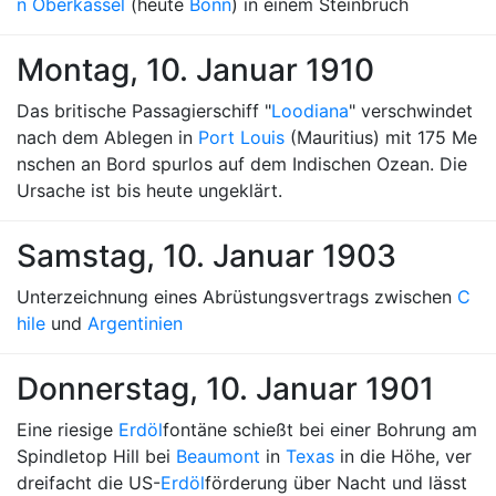
n Oberkassel
(heute
Bonn
) in einem Steinbruch
Montag, 10. Januar 1910
Das britische Passagierschiff "
Loodiana
" verschwindet
nach dem Ablegen in
Port Louis
(Mauritius) mit 175 Me
nschen an Bord spurlos auf dem Indischen Ozean. Die
Ursache ist bis heute ungeklärt.
Samstag, 10. Januar 1903
Unterzeichnung eines Abrüstungsvertrags zwischen
C
hile
und
Argentinien
Donnerstag, 10. Januar 1901
Eine riesige
Erdöl
fontäne schießt bei einer Bohrung am
Spindletop Hill bei
Beaumont
in
Texas
in die Höhe, ver
dreifacht die US-
Erdöl
förderung über Nacht und lässt