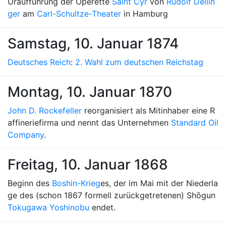
Uraufführung der Operette
Saint Cyr
von
Rudolf Dellin
ger
am
Carl-Schultze-Theater
in Hamburg
Samstag, 10. Januar 1874
Deutsches Reich
:
2. Wahl zum deutschen Reichstag
Montag, 10. Januar 1870
John D. Rockefeller
reorganisiert als Mitinhaber eine R
affineriefirma und nennt das Unternehmen
Standard Oil
Company
.
Freitag, 10. Januar 1868
Beginn des
Boshin-Krieg
es, der im Mai mit der Niederla
ge des (schon 1867 formell zurückgetretenen) Shōgun
Tokugawa Yoshinobu
endet.