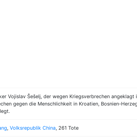
ker Vojislav Šešelj, der wegen Kriegsverbrechen angeklagt 
echen gegen die Menschlichkeit in Kroatien, Bosnien-Herz
legt.
iang
,
Volksrepublik China
, 261 Tote