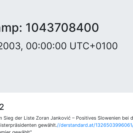
amp:
1043708400
 2003, 00:00:00 UTC+0100
2
 Sieg der Liste Zoran Janković – Positives Slowenien bei
isterpräsidenten gewählt.
//derstandard.at/1326503996061
mier gewählt" .