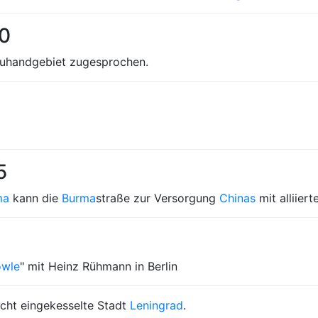
50
reuhandgebiet zugesprochen.
5
ma
kann die
Burma
straße zur Versorgung
Chinas
mit alliier
owle
" mit Heinz Rühmann in Berlin
cht eingekesselte Stadt
Leningrad
.