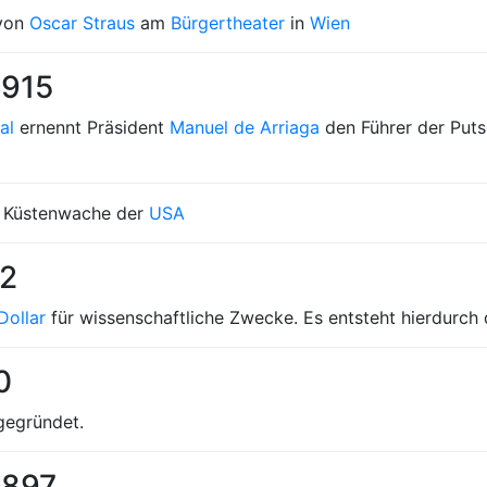
 von
Oscar Straus
am
Bürgertheater
in
Wien
1915
al
ernennt Präsident
Manuel de Arriaga
den Führer der Puts
r Küstenwache der
USA
02
Dollar
für wissenschaftliche Zwecke. Es entsteht hierdurch
0
egründet.
1897