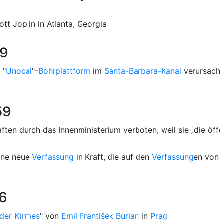
t Joplin in Atlanta, Georgia
69
 "
Unocal
"-
Bohrplattform
im
Santa-Barbara-Kanal
verursach
59
en durch das Innenministerium verboten, weil sie „die öffe
ine neue
Verfassung
in Kraft, die auf den
Verfassung
en von 
56
der Kirmes
" von
Emil František Burian
in
Prag