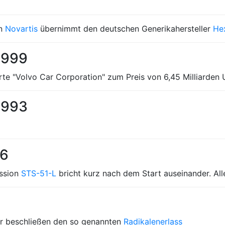
rn
Novartis
übernimmt den deutschen Generikahersteller
He
1999
te "Volvo Car Corporation" zum Preis von 6,45 Milliarden 
1993
86
ission
STS-51-L
bricht kurz nach dem Start auseinander. A
r beschließen den so genannten
Radikalenerlass