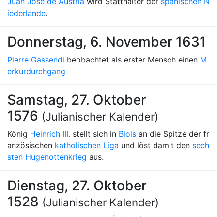
Juan José de Austria
wird Statthalter der
spanischen N
iederlande
.
Donnerstag, 6. November 1631
Pierre Gassendi
beobachtet als erster Mensch einen
M
erkurdurchgang
Samstag, 27. Oktober
1576
(Julianischer Kalender)
König
Heinrich III.
stellt sich in
Blois
an die Spitze der fr
anzösischen
katholischen Liga
und löst damit den
sech
sten Hugenottenkrieg
aus.
Dienstag, 27. Oktober
1528
(Julianischer Kalender)