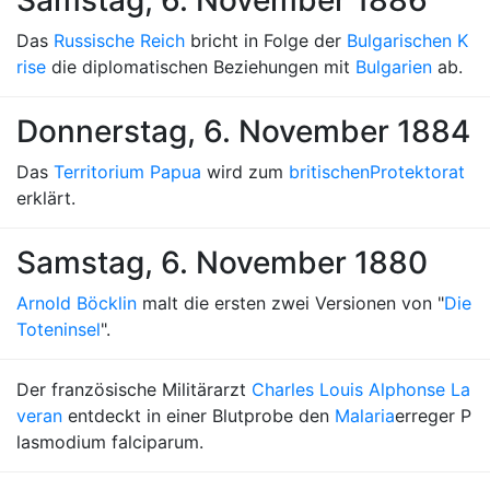
Samstag, 6. November 1886
Das
Russische Reich
bricht in Folge der
Bulgarischen K
rise
die diplomatischen Beziehungen mit
Bulgarien
ab.
Donnerstag, 6. November 1884
Das
Territorium Papua
wird zum
britischen
Protektorat
erklärt.
Samstag, 6. November 1880
Arnold Böcklin
malt die ersten zwei Versionen von "
Die
Toteninsel
".
Der französische Militärarzt
Charles Louis Alphonse La
veran
entdeckt in einer Blutprobe den
Malaria
erreger P
lasmodium falciparum.