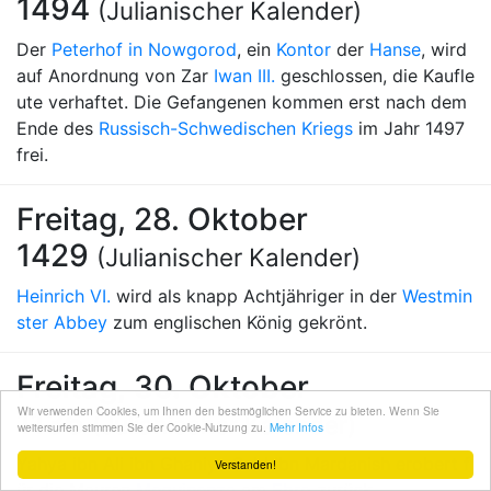
1494
(Julianischer Kalender)
Der
Peterhof in Nowgorod
, ein
Kontor
der
Hanse
, wird
auf Anordnung von Zar
Iwan III.
geschlossen, die Kaufle
ute verhaftet. Die Gefangenen kommen erst nach dem
Ende des
Russisch-Schwedischen Kriegs
im Jahr 1497
frei.
Freitag, 28. Oktober
1429
(Julianischer Kalender)
Heinrich VI.
wird als knapp Achtjähriger in der
Westmin
ster Abbey
zum englischen König gekrönt.
Freitag, 30. Oktober
Wir verwenden Cookies, um Ihnen den bestmöglichen Service zu bieten. Wenn Sie
1136
(Julianischer Kalender)
weitersurfen stimmen Sie der Cookie-Nutzung zu.
Mehr Infos
Yahya ibn Ali ibn Ghaniya Sa'd ibn Mardanish erobert f
Verstanden!
ür die Mauren
Mequinenza
am
Ebro
zurück.