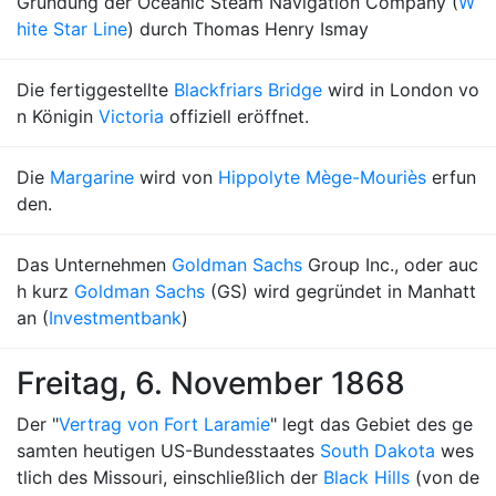
Gründung der Oceanic Steam Navigation Company (
W
hite Star Line
) durch Thomas Henry Ismay
Die fertiggestellte
Blackfriars Bridge
wird in London vo
n Königin
Victoria
offiziell eröffnet.
Die
Margarine
wird von
Hippolyte Mège-Mouriès
erfun
den.
Das Unternehmen
Goldman Sachs
Group Inc., oder auc
h kurz
Goldman Sachs
(GS) wird gegründet in Manhatt
an (
Investmentbank
)
Freitag, 6. November 1868
Der "
Vertrag von Fort Laramie
" legt das Gebiet des ge
samten heutigen US-Bundesstaates
South Dakota
wes
tlich des Missouri, einschließlich der
Black Hills
(von de