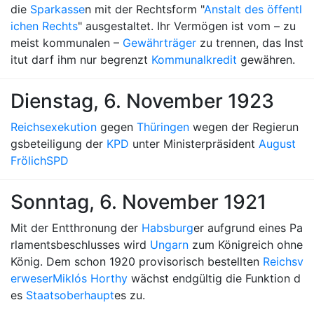
die
Sparkasse
n mit der Rechtsform "
Anstalt des öffentl
ichen Rechts
" ausgestaltet. Ihr Vermögen ist vom – zu
meist kommunalen –
Gewährträger
zu trennen, das Inst
itut darf ihm nur begrenzt
Kommunalkredit
gewähren.
Dienstag, 6. November 1923
Reichsexekution
gegen
Thüringen
wegen der Regierun
gsbeteiligung der
KPD
unter Ministerpräsident
August
Frölich
SPD
Sonntag, 6. November 1921
Mit der Entthronung der
Habsburg
er aufgrund eines Pa
rlamentsbeschlusses wird
Ungarn
zum Königreich ohne
König. Dem schon 1920 provisorisch bestellten
Reichsv
erweser
Miklós Horthy
wächst endgültig die Funktion d
es
Staatsoberhaupt
es zu.