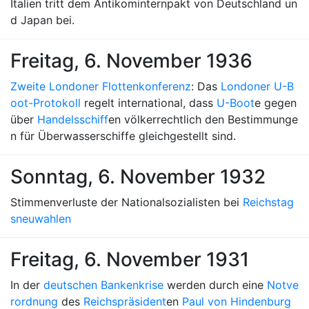
Italien tritt dem Antikominternpakt von Deutschland un
d Japan bei.
Freitag, 6. November 1936
Zweite Londoner Flottenkonferenz
: Das
Londoner U-B
oot-Protokoll
regelt international, dass
U-Boot
e gegen
über
Handelsschiff
en völkerrechtlich den Bestimmunge
n für Überwasserschiffe gleichgestellt sind.
Sonntag, 6. November 1932
Stimmenverluste der Nationalsozialisten bei
Reichstag
sneuwahlen
Freitag, 6. November 1931
In der
deutschen Bankenkrise
werden durch eine
Notve
rordnung
des
Reichspräsident
en
Paul von Hindenburg