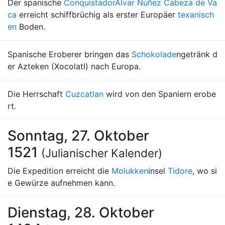
Der spanische
Conquistador
Álvar Núñez Cabeza de Va
ca
erreicht schiffbrüchig als erster Europäer
texanisch
en
Boden.
Spanische Eroberer bringen das
Schokolade
ngetränk d
er Azteken (Xocolatl) nach Europa.
Die Herrschaft
Cuzcatlan
wird von den Spaniern erobe
rt.
Sonntag, 27. Oktober
1521
(Julianischer Kalender)
Die Expedition erreicht die
Molukken
insel
Tidore
, wo si
e Gewürze aufnehmen kann.
Dienstag, 28. Oktober