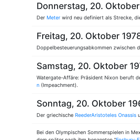
Donnerstag, 20. Oktobe
Der
Meter
wird neu definiert als Strecke, d
Freitag, 20. Oktober 197
Doppelbesteuerungsabkommen zwischen de
Samstag, 20. Oktober 1
Watergate-Affäre: Präsident Nixon beruft 
n
(Impeachment).
Sonntag, 20. Oktober 1
Der griechische
Reeder
Aristoteles Onassis
u
Bei den Olympischen Sommerspielen in Me
dem später nach ihm benannten "
Fosbury-F