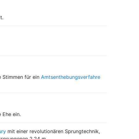
t.
e Stimmen für ein
Amtsenthebungsverfahre
 Ehe ein.
ury
mit einer revolutionären Sprungtechnik,
rsprungenen 2,24 m.