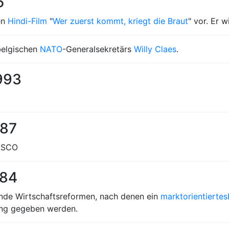
5
en
Hindi-Film
"
Wer zuerst kommt, kriegt die Braut
" vor. Er 
belgischen
NATO
-Generalsekretärs
Willy Claes
.
993
987
NESCO
984
ende Wirtschaftsreformen, nach denen ein
marktorientiertes
tung gegeben werden.