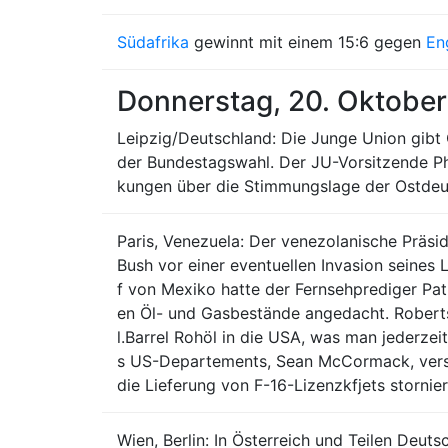
Südafrika
gewinnt mit einem 15:6 gegen
En
Donnerstag, 20. Oktobe
Leipzig/Deutschland: Die Junge Union gib
der Bundestagswahl. Der JU-Vorsitzende Ph
kungen über die Stimmungslage der Ostdeu
Paris, Venezuela: Der venezolanische Präs
Bush vor einer eventuellen Invasion seine
f von Mexiko hatte der Fernsehprediger Pat
en Öl- und Gasbestände angedacht. Roberts
l.Barrel Rohöl in die USA, was man jederze
s US-Departements, Sean McCormack, versuc
die Lieferung von F-16-Lizenzkfjets stornie
Wien, Berlin: In Österreich und Teilen Deu