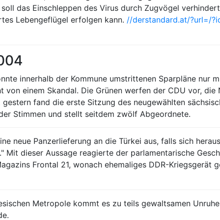
t soll das Einschleppen des Virus durch Zugvögel verhinde
iertes Lebengeflügel erfolgen kann.
//derstandard.at/?url=/?
2004
te innerhalb der Kommune umstrittenen Sparpläne nur mith
 von einem Skandal. Die Grünen werfen der CDU vor, die 
st gestern fand die erste Sitzung des neugewählten sächsis
der Stimmen und stellt seitdem zwölf Abgeordnete.
ine neue Panzerlieferung an die Türkei aus, falls sich herau
" Mit dieser Aussage reagierte der parlamentarische Geschä
Magazins Frontal 21, wonach ehemaliges DDR-Kriegsgerät 
nesischen Metropole kommt es zu teils gewaltsamen Unruhe
de.