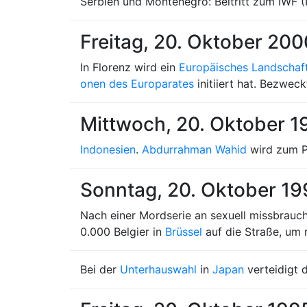
Serbien und Montenegro: Beitritt zum IWF (
Freitag, 20. Oktober 200
In Florenz wird ein
Europäisches Landscha
onen des Europarates
initiiert hat. Bezwe
Mittwoch, 20. Oktober 1
Indonesien
.
Abdurrahman Wahid
wird zum P
Sonntag, 20. Oktober 1
Nach einer Mordserie an sexuell missbrauc
0.000 Belgier in
Brüssel
auf die Straße, um
Bei der
Unterhauswahl
in
Japan
verteidigt 