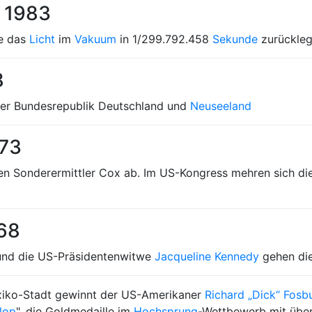
r 1983
ie das
Licht
im
Vakuum
in 1/299.792.458
Sekunde
zurückleg
8
r Bundesrepublik Deutschland und
Neuseeland
973
den Sonderermittler Cox ab. Im US-Kongress mehren sich di
968
nd die US-Präsidentenwitwe
Jacqueline Kennedy
gehen die
xiko-Stadt gewinnt der US-Amerikaner
Richard „Dick“ Fosb
lop
", die Goldmedaille im
Hochsprung
-Wettbewerb mit übe