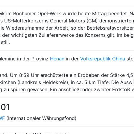
eik im Bochumer Opel-Werk wurde heute Mittag beendet. N
es US-Mutterkonzerns General Motors (GM) demonstrierten
 die Wiederaufnahme der Arbeit, so der Betriebsratsvorsit
nes der wichtigsten Zuliefererwerke des Konzerns gilt. Im b
till.
lemine in der Provinz
Henan
in der
Volksrepublik China
ste
nd. Um 8:59 Uhr erschütterte ein Erdbeben der Stärke 4,5
irchen (Landkreis Heidekreis), in ca. 5 km Tiefe. Die Aus
zu spüren gewesen. Ein anschließender zweiter Erdstoß wa
001
WF
(Internationaler Währungsfond)