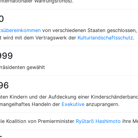
Internationaler Währungsfonds).
0
ftsübereinkommen
von verschiedenen Staaten geschlossen,
ckt wird mit dem Vertragswerk der
Kulturlandschaftsschutz
.
999
räsidenten gewählt
996
hten Kindern und der Aufdeckung einer Kinderschänderban
 mangelhaftes Handeln der
Exekutive
anzuprangern.
die Koalition von Premierminister
Ryūtarō Hashimoto
ihre Me