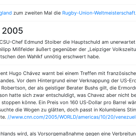
gland
zum zweiten Mal die
Rugby-Union-Weltmeisterschaft
r 2005
t CSU-Chef Edmund Stoiber die Hauptschuld am unerwartet
ilipp Mißfelder äußert gegenüber der „Leipziger Volkszeit
tschen den Wahlkf unnötig erschwert habe.
ident Hugo Chávez warnt bei einem Treffen mit französisch
s Landes. Vor dem Hintergrund einer Verknappung der US-Er
 Robertson, der als geistiger Berater Bushs gilt, die Ermo
on hatte sich zwar entschuldigt, was Chavez aber nicht be
it stoppen könne. Ein Preis von 160 US-Dollar pro Barrel w
hte die Wogen zu glätten, doch passt in Kolumbiens Stim
rte.
//www.cnn.com/2005/WORLD/americas/10/20/venezuela
tschlands wird, als Vorsorgemaßnahme gegen eine Verbreitung