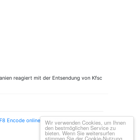
anien reagiert mit der Entsendung von Kfsc
F8 Encode online
—
UTF8 Decode online
Wir verwenden Cookies, um Ihnen
den bestmöglichen Service zu
bieten. Wenn Sie weitersurfen
stimmen Sie der Cookie-Nutzung