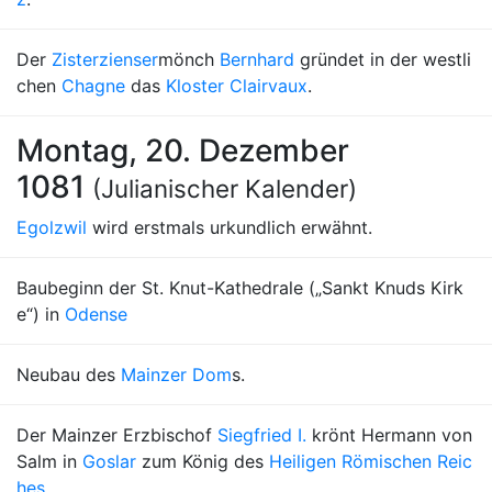
Der
Zisterzienser
mönch
Bernhard
gründet in der westli
chen
Chagne
das
Kloster Clairvaux
.
Montag, 20. Dezember
1081
(Julianischer Kalender)
Egolzwil
wird erstmals urkundlich erwähnt.
Baubeginn der St. Knut-Kathedrale („Sankt Knuds Kirk
e“) in
Odense
Neubau des
Mainzer Dom
s.
Der Mainzer Erzbischof
Siegfried I.
krönt Hermann von
Salm in
Goslar
zum König des
Heiligen Römischen Reic
hes
.