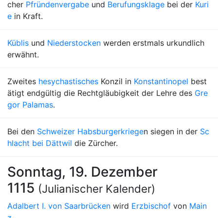
cher
Pfründenvergabe
und
Berufungsklage
bei der
Kuri
e
in Kraft.
Küblis
und
Niederstocken
werden erstmals urkundlich
erwähnt.
Zweites
hesychastisches
Konzil in
Konstantinopel
best
ätigt endgültig die Rechtgläubigkeit der Lehre des
Gre
gor Palamas
.
Bei den
Schweizer Habsburgerkriege
n siegen in der
Sc
hlacht bei Dättwil
die Zürcher.
Sonntag, 19. Dezember
1115
(Julianischer Kalender)
Adalbert I. von Saarbrücken
wird
Erzbischof
von
Main
z
.