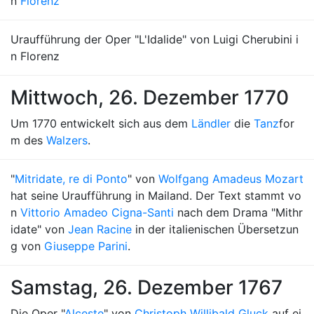
n
Florenz
Uraufführung der Oper "L'Idalide" von Luigi Cherubini i
n Florenz
Mittwoch, 26. Dezember 1770
Um 1770 entwickelt sich aus dem
Ländler
die
Tanz
for
m des
Walzers
.
"
Mitridate, re di Ponto
" von
Wolfgang Amadeus Mozart
hat seine Uraufführung in Mailand. Der Text stammt vo
n
Vittorio Amadeo Cigna-Santi
nach dem Drama "Mithr
idate" von
Jean Racine
in der italienischen Übersetzun
g von
Giuseppe Parini
.
Samstag, 26. Dezember 1767
Die Oper "
Alceste
" von
Christoph Willibald Gluck
auf ei