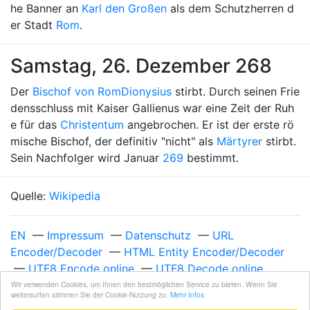
he Banner an
Karl den Großen
als dem Schutzherren d
er Stadt
Rom
.
Samstag, 26. Dezember 268
Der
Bischof von Rom
Dionysius
stirbt. Durch seinen Frie
densschluss mit Kaiser Gallienus war eine Zeit der Ruh
e für das
Christentum
angebrochen. Er ist der erste rö
mische Bischof, der definitiv "nicht" als
Märtyrer
stirbt.
Sein Nachfolger wird Januar
269
bestimmt.
Quelle:
Wikipedia
EN
—
Impressum
—
Datenschutz
—
URL
Encoder/Decoder
—
HTML Entity Encoder/Decoder
—
UTF8 Encode online
—
UTF8 Decode online
Unixzeit 1009404000
—
Mittwoch, 26. Dezember
Wir verwenden Cookies, um Ihnen den bestmöglichen Service zu bieten. Wenn Sie
weitersurfen stimmen Sie der Cookie-Nutzung zu.
Mehr Infos
2001 um 23:00:00 MEZ