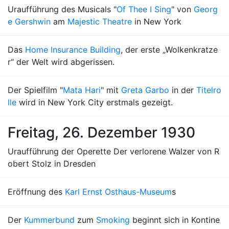
Uraufführung des Musicals "
Of Thee I Sing
" von
Georg
e Gershwin
am
Majestic Theatre
in New York
Das
Home Insurance Building
, der erste „Wolkenkratze
r“ der Welt wird abgerissen.
Der Spielfilm "
Mata Hari
" mit
Greta Garbo
in der
Titelro
lle
wird in New York City erstmals gezeigt.
Freitag, 26. Dezember 1930
Uraufführung der Operette Der verlorene Walzer von R
obert Stolz in Dresden
Eröffnung des
Karl Ernst Osthaus-Museum
s
Der
Kummerbund
zum
Smoking
beginnt sich in Kontine