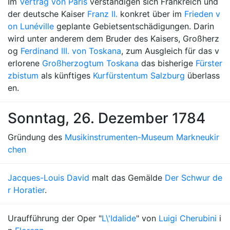
Im
Vertrag von Paris
verständigen sich Frankreich und
der deutsche Kaiser
Franz II.
konkret über im
Frieden v
on Lunéville
geplante Gebietsentschädigungen. Darin
wird unter anderem dem Bruder des Kaisers, Großherz
og
Ferdinand III. von Toskana
, zum Ausgleich für das v
erlorene
Großherzogtum Toskana
das bisherige
Fürster
zbistum
als künftiges
Kurfürstentum Salzburg
überlass
en.
Sonntag, 26. Dezember 1784
Gründung des
Musikinstrumenten-Museum Markneukir
chen
Jacques-Louis David
malt das Gemälde
Der Schwur de
r Horatier
.
Uraufführung der Oper "
L\'Idalide
" von
Luigi Cherubini
i