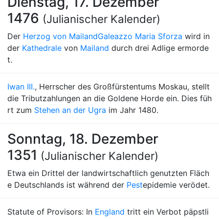
Dienstag, 17. Dezember
1476
(Julianischer Kalender)
Der
Herzog von Mailand
Galeazzo Maria Sforza
wird in
der
Kathedrale
von
Mailand
durch drei Adlige ermorde
t.
Iwan III.
, Herrscher des Großfürstentums Moskau, stellt
die Tributzahlungen an die Goldene Horde ein. Dies füh
rt zum
Stehen an der Ugra
im Jahr 1480.
Sonntag, 18. Dezember
1351
(Julianischer Kalender)
Etwa ein Drittel der landwirtschaftlich genutzten Fläch
e Deutschlands ist während der
Pest
epidemie verödet.
Statute of Provisors: In
England
tritt ein Verbot päpstli