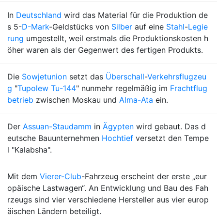
In
Deutschland
wird das Material für die Produktion de
s 5-
D-Mark
-Geldstücks von
Silber
auf eine
Stahl
-
Legie
rung
umgestellt, weil erstmals die Produktionskosten h
öher waren als der Gegenwert des fertigen Produkts.
Die
Sowjetunion
setzt das
Überschall
-
Verkehrsflugzeu
g
"
Tupolew Tu-144
" nunmehr regelmäßig im
Frachtflug
betrieb
zwischen Moskau und
Alma-Ata
ein.
Der
Assuan-Staudamm
in
Ägypten
wird gebaut. Das d
eutsche Bauunternehmen
Hochtief
versetzt den Tempe
l "Kalabsha".
Mit dem
Vierer-Club
-Fahrzeug erscheint der erste „eur
opäische Lastwagen“. An Entwicklung und Bau des Fah
rzeugs sind vier verschiedene Hersteller aus vier europ
äischen Ländern beteiligt.