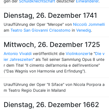
gen der
Schuldknechtschaft
deutscher
Einwanderer
.
Dienstag, 26. Dezember 1741
Uraufführung der Oper "Merope" von
Niccolò Jommelli
am
Teatro San Giovanni Crisostomo
in
Venedig
.
Mittwoch, 26. Dezember 1725
Antonio Vivaldi
veröffentlicht die
Violinkonzert
e "
Die v
ier Jahreszeiten
" als Teil seiner Sammlung Opus 8 unte
r dem Titel "Il cimento dell’armonia e dell’inventione"
("Das Wagnis von Harmonie und Erfindung").
Uraufführung der Oper "Il Siface" von Nicola Porpora a
m Teatro Regio Ducale in Mailand
Dienstag, 26. Dezember 1662