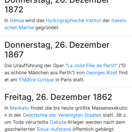
1872
In
Genua
wird das
Hydrographische Institut
der
italieni
schen Marine
gegründet.
Donnerstag, 26. Dezember
1867
Die Uraufführung der Oper "
La Jolie Fille de Perth
" ("D
as schöne Mädchen aus Perth") von
Georges Bizet
find
et am
Théâtre-Lyrique
in Paris statt.
Freitag, 26. Dezember 1862
In
Mankato
findet die bis heute größte Massenexekutio
n in der
Geschichte der Vereinigten Staaten
statt. 38 z
um Tode verurteilte
Dakota
-Krieger werden nach dem
gescheiterten
Sioux-Aufstand
öffentlich gehängt.