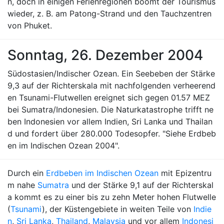
n, doch in einigen Ferienregionen boomt der Tourismus
wieder, z. B. am Patong-Strand und den Tauchzentren
von Phuket.
Sonntag, 26. Dezember 2004
Südostasien/Indischer Ozean. Ein Seebeben der Stärke
9,3 auf der Richterskala mit nachfolgenden verheerend
en Tsunami-Flutwellen ereignet sich gegen 01.57 MEZ
bei Sumatra/Indonesien. Die Naturkatastrophe trifft ne
ben Indonesien vor allem Indien, Sri Lanka und Thailan
d und fordert über 280.000 Todesopfer. "Siehe Erdbeb
en im Indischen Ozean 2004".
Durch ein
Erdbeben im Indischen Ozean
mit Epizentru
m nahe
Sumatra
und der Stärke 9,1 auf der Richterskal
a kommt es zu einer bis zu zehn Meter hohen Flutwelle
(
Tsunami
), der Küstengebiete in weiten Teile von
Indie
n
,
Sri Lanka
,
Thailand
,
Malaysia
und vor allem
Indonesi