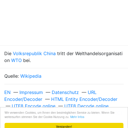
Die
Volksrepublik China
tritt der Welthandelsorganisati
on
WTO
bei.
Quelle:
Wikipedia
EN
—
Impressum
—
Datenschutz
—
URL
Encoder/Decoder
—
HTML Entity Encoder/Decoder
—
UTF8 Encode online
—
UTF8 Decode online
Unixzeit 1008025200
—
Dienstag, 11. Dezember 2001
Wir verwenden Cookies, um Ihnen den bestmöglichen Service zu bieten. Wenn Sie
weitersurfen stimmen Sie der Cookie-Nutzung zu.
Mehr Infos
um 00:00:00 MEZ
Verstanden!